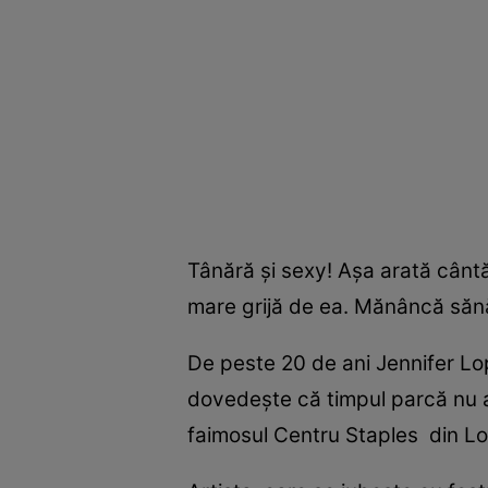
Tânără şi sexy! Aşa arată cântă
mare grijă de ea. Mănâncă sănă
De peste 20 de ani Jennifer Lop
dovedeşte că timpul parcă nu ar
faimosul Centru Staples din Lo