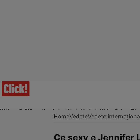
Ultima Oră!
Trending
Actualitate
Vedete
Video
Prime Ti
Home
Vedete
Vedete internaționa
Ce sexy e Jennifer 