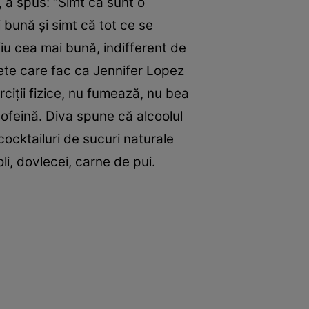
, a spus: “Simt că sunt o
 bună şi simt că tot ce se
iu cea mai bună, indifferent de
rete care fac ca Jennifer Lopez
iţii fizice, nu fumează, nu bea
cofeină. Diva spune că alcoolul
ocktailuri de sucuri naturale
i, dovlecei, carne de pui.