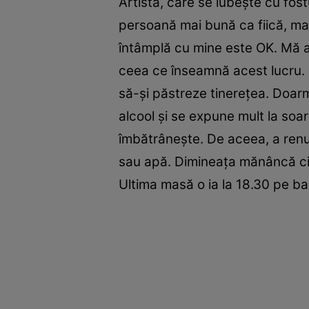
Artista, care se iubeşte cu fos
persoană mai bună ca fiică, mam
întâmplă cu mine este OK. Mă a
ceea ce înseamnă acest lucru. N
să-şi păstreze tinereţea. Doar
alcool şi se expune mult la soa
îmbătrâneşte. De aceea, a renun
sau apă. Dimineaţa mănâncă cio
Ultima masă o ia la 18.30 pe ba