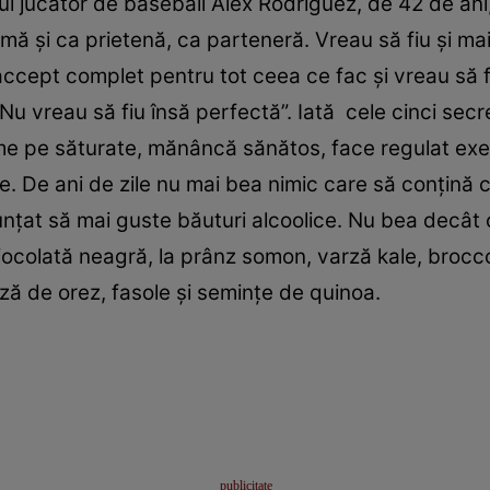
tul jucător de baseball Alex Rodriguez, de 42 de ani
ă şi ca prietenă, ca parteneră. Vreau să fiu şi mai
ccept complet pentru tot ceea ce fac şi vreau să f
u vreau să fiu însă perfectă”. Iată cele cinci sec
me pe săturate, mănâncă sănătos, face regulat exerc
re. De ani de zile nu mai bea nimic care să conţină 
ţat să mai guste băuturi alcoolice. Nu bea decât c
colată neagră, la prânz somon, varză kale, broccol
ză de orez, fasole şi seminţe de quinoa.