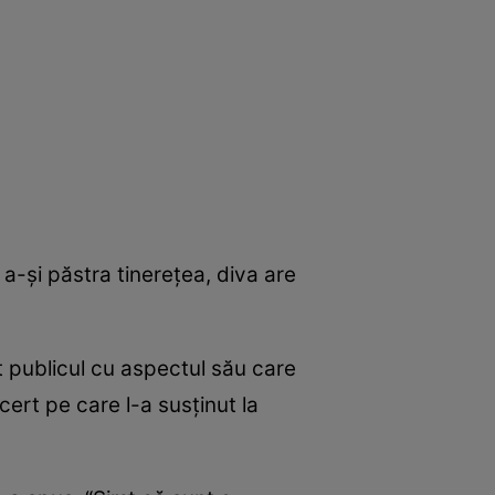
 a-şi păstra tinereţea, diva are
t publicul cu aspectul său care
ert pe care l-a susţinut la