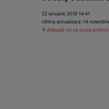
Vedete internaționale
Vedete românești
Interviurile Cli
22 ianuarie 2018 14:41
Ultima actualizare:
14 noiembri
Adaugă-ne ca sursă preferat