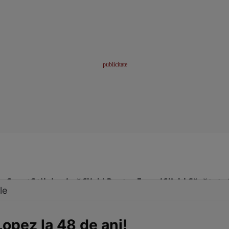
me
Sport
Stil de viață
Click! Pentru Femei
Click! Sănătate
le
Lopez la 48 de ani!