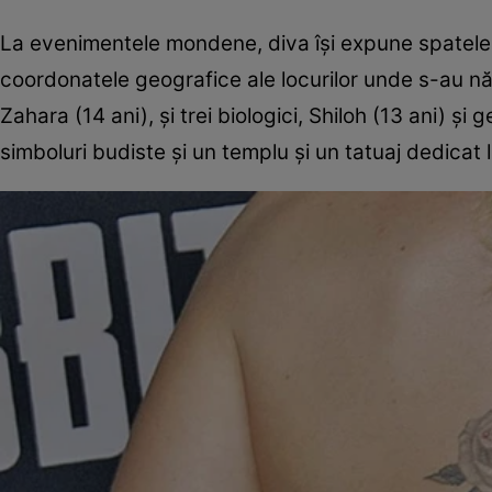
La evenimentele mondene, diva îşi expune spatele pli
coordonatele geografice ale locurilor unde s-au născ
Zahara (14 ani), şi trei biologici, Shiloh (13 ani) ş
simboluri budiste şi un templu şi un tatuaj dedicat