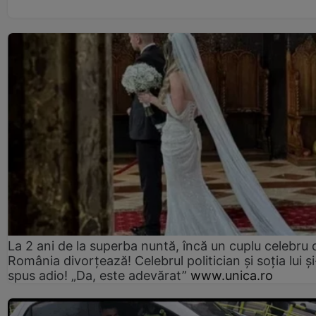
La 2 ani de la superba nuntă, încă un cuplu celebru 
România divorțează! Celebrul politician și soția lui ș
spus adio! „Da, este adevărat”
www.unica.ro