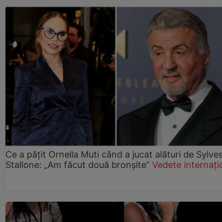
Ce a pățit Ornella Muti când a jucat alături de Sylve
Stallone: „Am făcut două bronșite”
Vedete internați