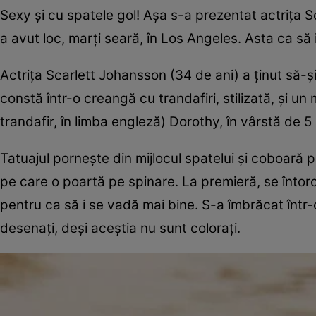
Sexy şi cu spatele gol! Aşa s-a prezentat actriţa Sc
a avut loc, marţi seară, în Los Angeles. Asta ca să 
Actriţa Scarlett Johansson (34 de ani) a ţinut să-ş
constă într-o creangă cu trandafiri, stilizată, şi un 
trandafir, în limba engleză) Dorothy, în vârstă de 5 
Tatuajul porneşte din mijlocul spatelui şi coboară 
pe care o poartă pe spinare. La premieră, se întor
pentru ca să i se vadă mai bine. S-a îmbrăcat într-
desenaţi, deşi aceştia nu sunt coloraţi.