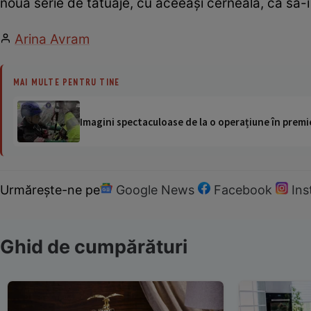
nouă serie de tatuaje, cu aceeaşi cerneală, ca să-i 
Arina Avram
MAI MULTE PENTRU TINE
Imagini spectaculoase de la o operațiune în premie
Urmărește-ne pe
Google News
Facebook
In
Ghid de cumpărături