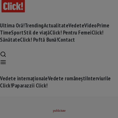
Ultima Oră!
Trending
Actualitate
Vedete
Video
Prime
Time
Sport
Stil de viață
Click! Pentru Femei
Click!
Sănătate
Click! Poftă Bună!
Contact
Vedete internaționale
Vedete românești
Interviurile
Click!
Paparazzii Click!