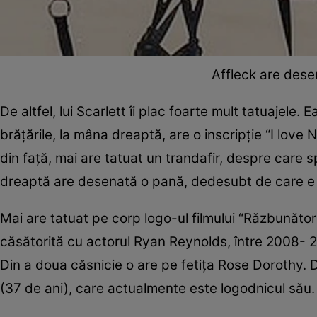
Affleck are dese
De altfel, lui Scarlett îi plac foarte mult tatuajele.
brăţările, la mâna dreaptă, are o inscripţie “I love
din faţă, mai are tatuat un trandafir, despre care 
dreaptă are desenată o pană, dedesubt de care e s
Mai are tatuat pe corp logo-ul filmului “Răzbunătorii
căsătorită cu actorul Ryan Reynolds, între 2008- 20
Din a doua căsnicie o are pe fetiţa Rose Dorothy. 
(37 de ani), care actualmente este logodnicul său. 