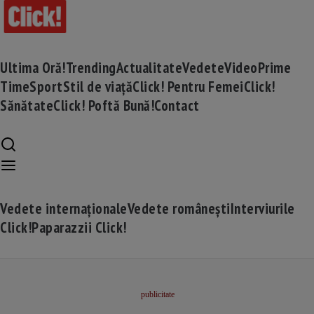
Ultima Oră!
Trending
Actualitate
Vedete
Video
Prime
Time
Sport
Stil de viață
Click! Pentru Femei
Click!
Sănătate
Click! Poftă Bună!
Contact
Vedete internaționale
Vedete românești
Interviurile
Click!
Paparazzii Click!