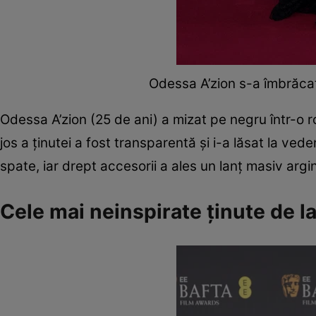
Odessa A’zion s-a îmbrăcat
Odessa A’zion (25 de ani) a mizat pe negru într-o r
jos a ținutei a fost transparentă și i-a lăsat la vede
spate, iar drept accesorii a ales un lanț masiv argi
Cele mai neinspirate ținute de 