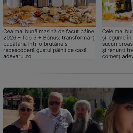
Cea mai bună mașină de făcut pâine
Cele mai bu
2026 – Top 5 + Bonus: transformă-ți
și legume în
bucătăria într-o brutărie și
sucuri proas
redescoperă gustul pâinii de casă
și renunți tr
adevarul.ro
comerț
adev