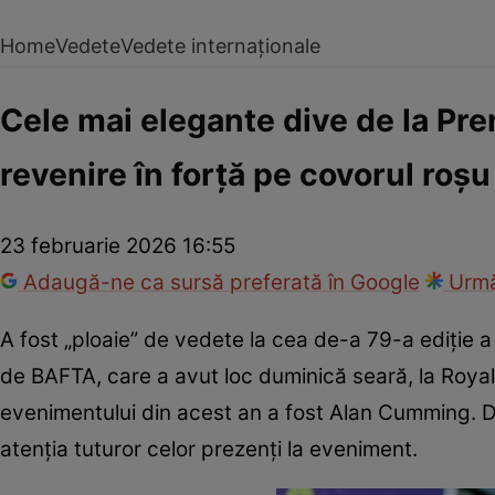
Home
Vedete
Vedete internaționale
Cele mai elegante dive de la Pr
revenire în forță pe covorul roșu
23 februarie 2026 16:55
Adaugă-ne ca sursă preferată în Google
Urmă
A fost „ploaie” de vedete la cea de-a 79-a ediție 
de BAFTA, care a avut loc duminică seară, la Roya
evenimentului din acest an a fost Alan Cumming. Di
atenția tuturor celor prezenți la eveniment.