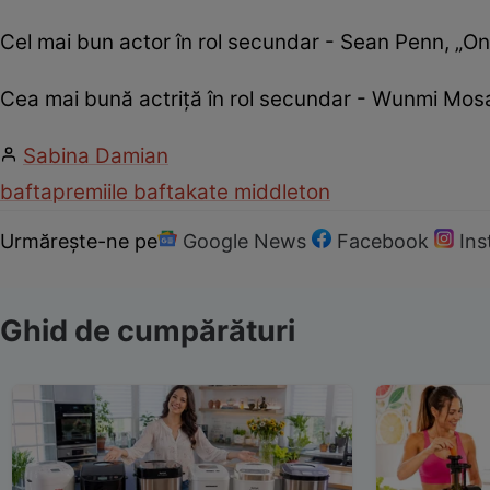
Cel mai bun actor în rol secundar - Sean Penn, „On
Cea mai bună actriță în rol secundar - Wunmi Mosa
Sabina Damian
bafta
premiile bafta
kate middleton
Urmărește-ne pe
Google News
Facebook
In
Ghid de cumpărături