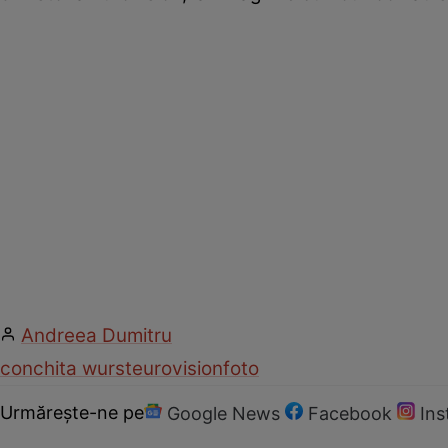
Andreea Dumitru
conchita wurst
eurovision
foto
Urmărește-ne pe
Google News
Facebook
In