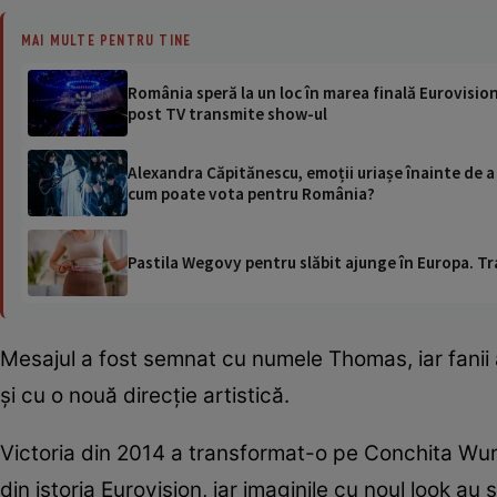
MAI MULTE PENTRU TINE
România speră la un loc în marea finală Eurovisio
post TV transmite show-ul
Alexandra Căpitănescu, emoții uriașe înainte de a 
cum poate vota pentru România?
Pastila Wegovy pentru slăbit ajunge în Europa. Tr
Mesajul a fost semnat cu numele Thomas, iar fanii
și cu o nouă direcție artistică.
Victoria din 2014 a transformat-o pe Conchita Wurs
din istoria Eurovision, iar imaginile cu noul look au