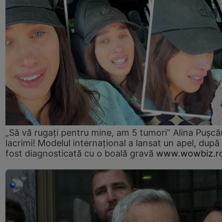
„Să vă rugați pentru mine, am 5 tumori” Alina Pușcău
lacrimi! Modelul internațional a lansat un apel, după
fost diagnosticată cu o boală gravă
www.wowbiz.r