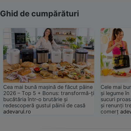
Ghid de cumpărături
Cea mai bună mașină de făcut pâine
Cele mai bu
2026 – Top 5 + Bonus: transformă-ți
și legume în
bucătăria într-o brutărie și
sucuri proas
redescoperă gustul pâinii de casă
și renunți tr
adevarul.ro
comerț
adev