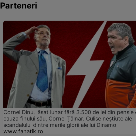
Parteneri
Cornel Dinu, lăsat lunar fără 3.500 de lei din pensie 
cauza finului său, Cornel Țălnar. Culise neștiute ale
scandalului dintre marile glorii ale lui Dinamo
www.fanatik.ro