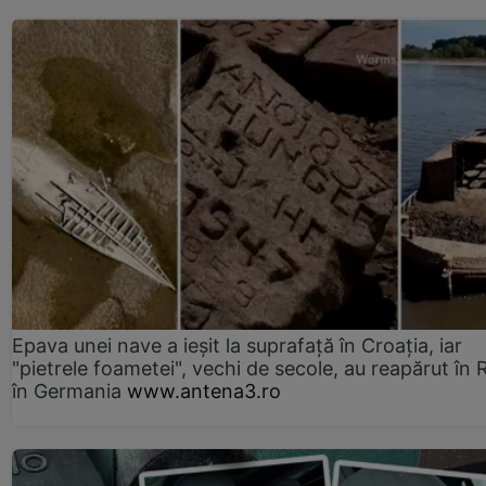
Epava unei nave a ieșit la suprafață în Croația, iar
"pietrele foametei", vechi de secole, au reapărut în R
în Germania
www.antena3.ro