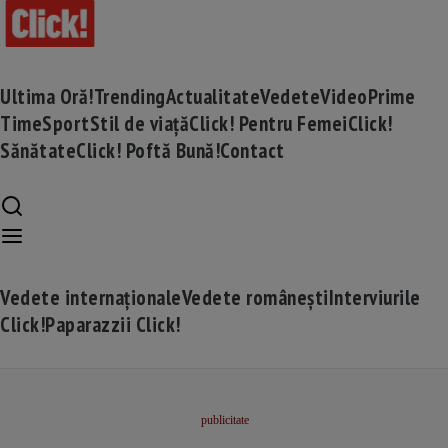
Ultima Oră!
Trending
Actualitate
Vedete
Video
Prime
Time
Sport
Stil de viață
Click! Pentru Femei
Click!
Sănătate
Click! Poftă Bună!
Contact
Vedete internaționale
Vedete românești
Interviurile
Click!
Paparazzii Click!