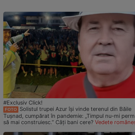
#Exclusiv Click!
Solistul trupei Azur își vinde terenul din Băile
FOTO
Tușnad, cumpărat în pandemie: „Timpul nu-mi perm
să mai construiesc.” Câți bani cere?
Vedete româneș