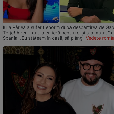
Iulia Pârlea a suferit enorm după despărțirea de Gab
Torje! A renunțat la carieră pentru el și s-a mutat în
Spania: „Eu stăteam în casă, să plâng”
Vedete româ