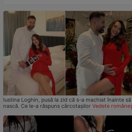
Iustina Loghin, pusă la zid că s-a machiat înainte să
nască. Ce le-a răspuns cârcotașilor
Vedete româneș