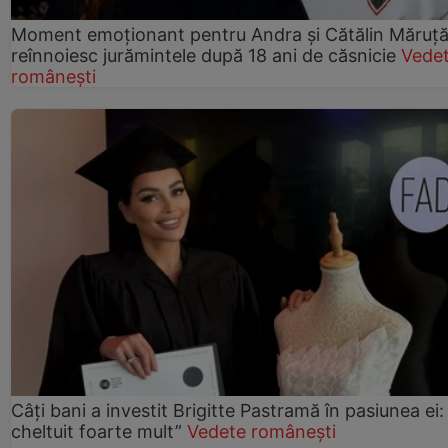
Moment emoționant pentru Andra și Cătălin Măruță!
reînnoiesc jurămintele după 18 ani de căsnicie
Vede
românești
Câți bani a investit Brigitte Pastramă în pasiunea ei
cheltuit foarte mult”
Vedete românești