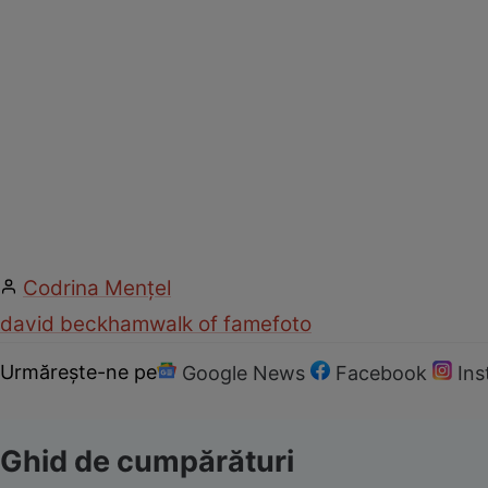
Codrina Mențel
david beckham
walk of fame
foto
Urmărește-ne pe
Google News
Facebook
In
Ghid de cumpărături