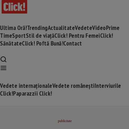
Ultima Oră!
Trending
Actualitate
Vedete
Video
Prime
Time
Sport
Stil de viață
Click! Pentru Femei
Click!
Sănătate
Click! Poftă Bună!
Contact
Vedete internaționale
Vedete românești
Interviurile
Click!
Paparazzii Click!