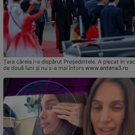
Țara căreia i-a dispărut Președintele. A plecat în va
de două luni și nu s-a mai întors
www.antena3.ro