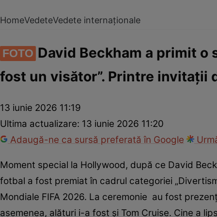
Home
Vedete
Vedete internaționale
David Beckham a primit o 
FOTO
fost un visător”. Printre invitați
13 iunie 2026 11:19
Ultima actualizare:
13 iunie 2026 11:20
Adaugă-ne ca sursă preferată în Google
Urmă
Moment special la Hollywood, după ce David Beckha
fotbal a fost premiat în cadrul categoriei „Diverti
Mondiale FIFA 2026. La ceremonie au fost prezenți f
asemenea, alături i-a fost și Tom Cruise. Cine a lips