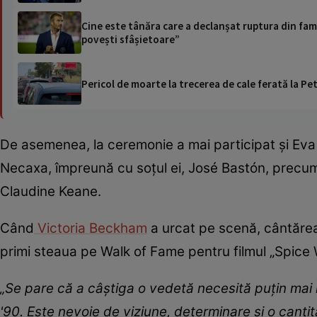
Cine este tânăra care a declanșat ruptura din fam
povești sfâșietoare”
Pericol de moarte la trecerea de cale ferată la Pet
De asemenea, la ceremonie a mai participat și Eva L
Necaxa, împreună cu soțul ei, José Bastón, precum 
Claudine Keane.
Când
Victoria Beckham
a urcat pe scenă, cântăreaț
primi steaua pe Walk of Fame pentru filmul „Spice W
„Se pare că a câștiga o vedetă necesită puțin mai mu
'90. Este nevoie de viziune, determinare și o can