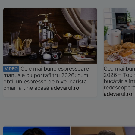
Cele mai bune espressoare
Cea mai bun
VIDEO
2026 – Top 
manuale cu portafiltru 2026: cum
bucătăria înt
obții un espresso de nivel barista
redescoperă 
chiar la tine acasă
adevarul.ro
adevarul.ro