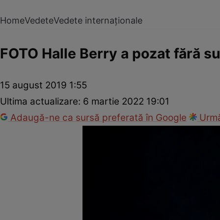
Home
Vedete
Vedete internaționale
FOTO Halle Berry a pozat fără sut
15 august 2019 1:55
Ultima actualizare:
6 martie 2022 19:01
Adaugă-ne ca sursă preferată în Google
Urmă