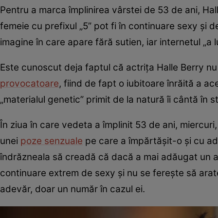
Pentru a marca împlinirea vârstei de 53 de ani, Hal
femeie cu prefixul „5” pot fi în continuare sexy și 
imagine în care apare fără sutien, iar internetul „a l
Este cunoscut deja faptul că actrița Halle Berry nu
provocatoare
, fiind de fapt o iubitoare înrăită a 
„materialul genetic” primit de la natură îi cântă în s
În ziua în care vedeta a împlinit 53 de ani, miercur
unei
poze senzuale
pe care a împărtășit-o și cu adm
îndrăzneala să creadă că dacă a mai adăugat un an 
continuare extrem de sexy și nu se ferește să arate 
adevăr, doar un număr în cazul ei.