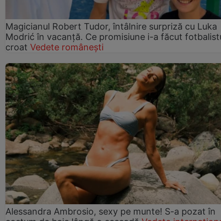
Magicianul Robert Tudor, întâlnire surpriză cu Luka
Modrić în vacanță. Ce promisiune i-a făcut fotbalist
croat
Vedete românești
Alessandra Ambrosio, sexy pe munte! S-a pozat în