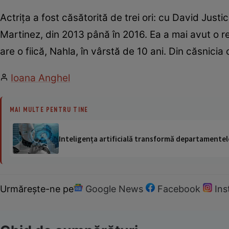
Actriţa a fost căsătorită de trei ori: cu David Justic
Martinez, din 2013 până în 2016. Ea a mai avut o re
are o fiică, Nahla, în vârstă de 10 ani. Din căsnicia
Ioana Anghel
MAI MULTE PENTRU TINE
Inteligența artificială transformă departamentele
Urmărește-ne pe
Google News
Facebook
In