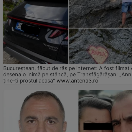
Bucureștean, făcut de râs pe internet: A fost filmat
desena o inimă pe stâncă, pe Transfăgărășan: „Ann
ține-ți prostul acasă”
www.antena3.ro