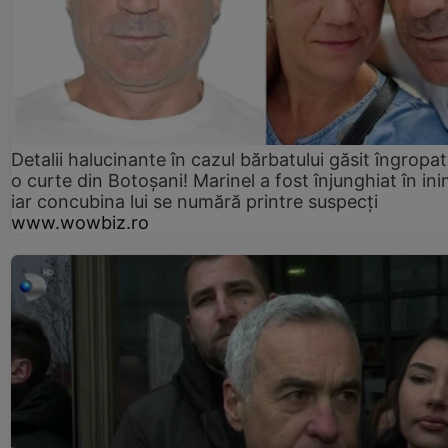
Detalii halucinante în cazul bărbatului găsit îngropat
o curte din Botoșani! Marinel a fost înjunghiat în ini
iar concubina lui se numără printre suspecți
www.wowbiz.ro