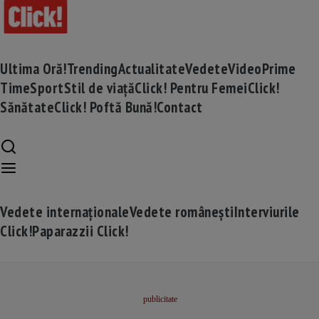
Ultima Oră!
Trending
Actualitate
Vedete
Video
Prime
Time
Sport
Stil de viață
Click! Pentru Femei
Click!
Sănătate
Click! Poftă Bună!
Contact
Vedete internaționale
Vedete românești
Interviurile
Click!
Paparazzii Click!