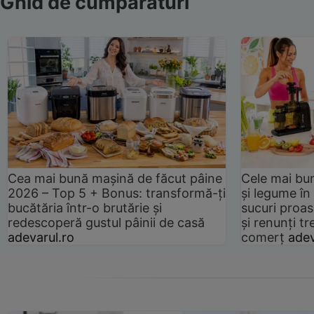
Ghid de cumpărături
Cea mai bună mașină de făcut pâine
Cele mai bu
2026 – Top 5 + Bonus: transformă-ți
și legume în
bucătăria într-o brutărie și
sucuri proas
redescoperă gustul pâinii de casă
și renunți tr
adevarul.ro
comerț
adev