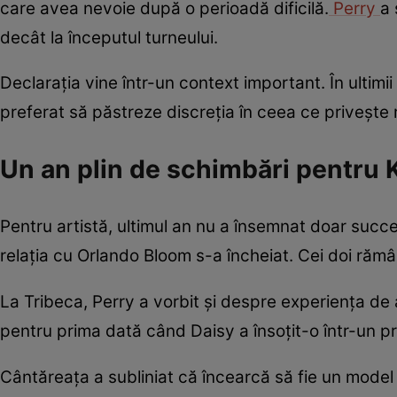
care avea nevoie după o perioadă dificilă.
Perry
a 
decât la începutul turneului.
Declarația vine într-un context important. În ultimi
preferat să păstreze discreția în ceea ce privește r
Un an plin de schimbări pentru 
Pentru artistă, ultimul an nu a însemnat doar succes
relația cu Orlando Bloom s-a încheiat. Cei doi rămân î
La Tribeca, Perry a vorbit și despre experiența de a
pentru prima dată când Daisy a însoțit-o într-un 
Cântăreața a subliniat că încearcă să fie un model 