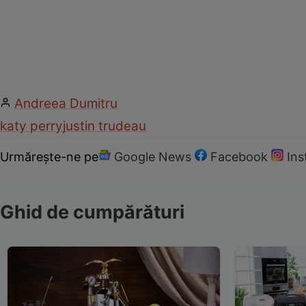
Andreea Dumitru
katy perry
justin trudeau
Urmărește-ne pe
Google News
Facebook
In
Ghid de cumpărături