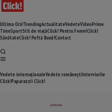
Ultima Oră!
Trending
Actualitate
Vedete
Video
Prime
Time
Sport
Stil de viață
Click! Pentru Femei
Click!
Sănătate
Click! Poftă Bună!
Contact
Vedete internaționale
Vedete românești
Interviurile
Click!
Paparazzii Click!