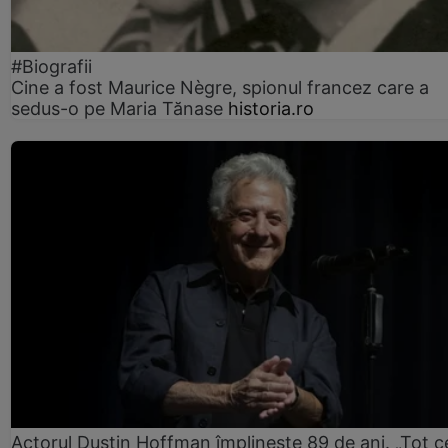
#Biografii
Cine a fost Maurice Nègre, spionul francez care a
sedus-o pe Maria Tănase
historia.ro
Actorul Dustin Hoffman împlinește 89 de ani. „Tot 