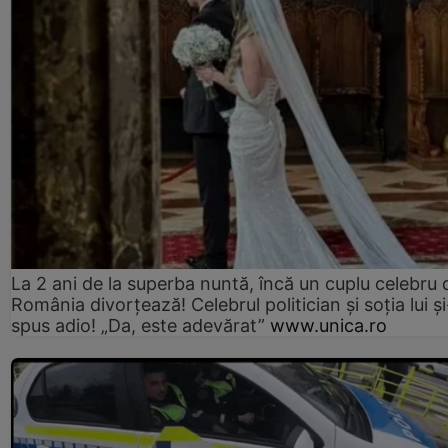
La 2 ani de la superba nuntă, încă un cuplu celebru 
România divorțează! Celebrul politician și soția lui ș
spus adio! „Da, este adevărat”
www.unica.ro