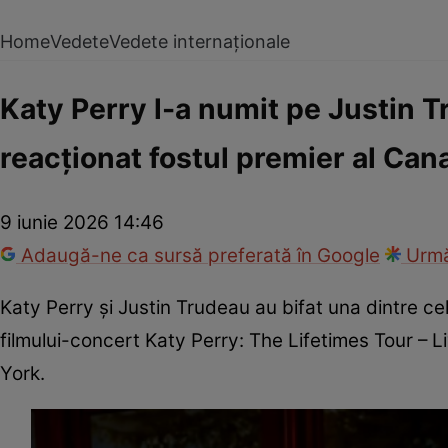
Home
Vedete
Vedete internaționale
Katy Perry l-a numit pe Justin T
reacționat fostul premier al Can
9 iunie 2026 14:46
Adaugă-ne ca sursă preferată în Google
Urmă
Katy Perry și Justin Trudeau au bifat una dintre ce
filmului-concert Katy Perry: The Lifetimes Tour – L
York.