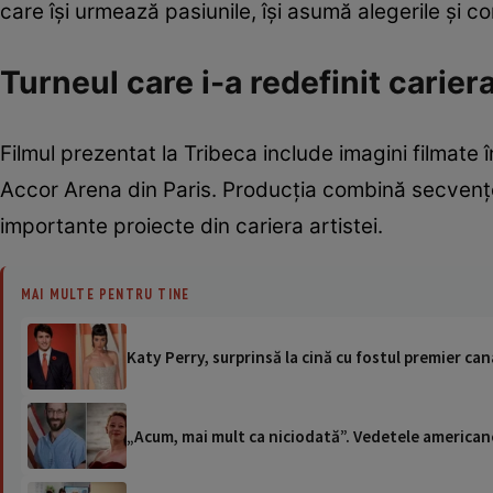
care își urmează pasiunile, își asumă alegerile și c
Turneul care i-a redefinit carier
Filmul prezentat la Tribeca include imagini filmate 
Accor Arena din Paris. Producția combină secvențe
importante proiecte din cariera artistei.
MAI MULTE PENTRU TINE
Katy Perry, surprinsă la cină cu fostul premier ca
„Acum, mai mult ca niciodată”. Vedetele americane