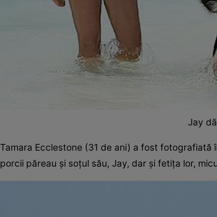
Jay dă
Tamara Ecclestone (31 de ani) a fost fotografiată în
porcii păreau şi soţul său, Jay, dar şi fetiţa lor, mi