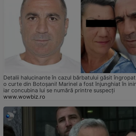
Detalii halucinante în cazul bărbatului găsit îngropat
o curte din Botoșani! Marinel a fost înjunghiat în ini
iar concubina lui se numără printre suspecți
www.wowbiz.ro