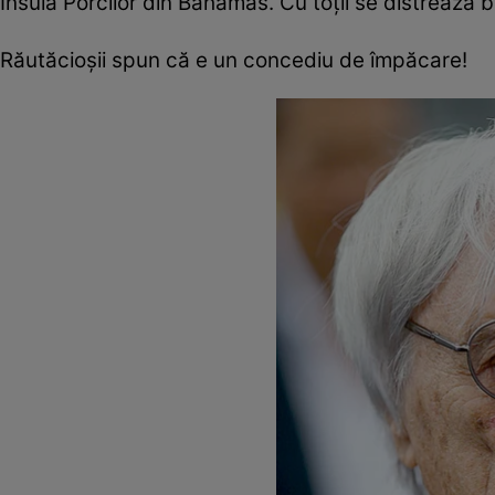
Insula Porcilor din Bahamas. Cu toţii se distrează
Răutăcioşii spun că e un concediu de împăcare!