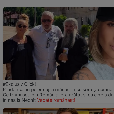
#Exclusiv Click!
Prodanca, în pelerinaj la mănăstiri cu sora și cumnat
Ce frumuseți din România le-a arătat și cu cine a da
în nas la Nechit
Vedete românești