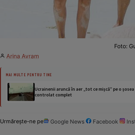
Foto: G
Arina Avram
MAI MULTE PENTRU TINE
Ucrainenii aruncă în aer „tot ce mișcă” pe o șose
controlat complet
Urmărește-ne pe
Google News
Facebook
In