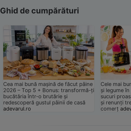
Ghid de cumpărături
Cea mai bună mașină de făcut pâine
Cele mai bu
2026 – Top 5 + Bonus: transformă-ți
și legume în
bucătăria într-o brutărie și
sucuri proas
redescoperă gustul pâinii de casă
și renunți tr
adevarul.ro
comerț
adev