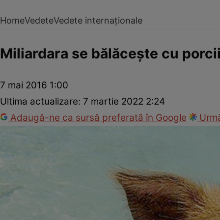
Home
Vedete
Vedete internaționale
Miliardara se bălăceşte cu porci
7 mai 2016 1:00
Ultima actualizare:
7 martie 2022 2:24
Adaugă-ne ca sursă preferată în Google
Urmă