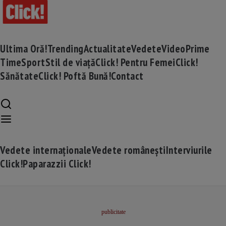
Ultima Oră!
Trending
Actualitate
Vedete
Video
Prime
Time
Sport
Stil de viață
Click! Pentru Femei
Click!
Sănătate
Click! Poftă Bună!
Contact
Vedete internaționale
Vedete românești
Interviurile
Click!
Paparazzii Click!