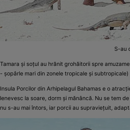
S-au d
Tamara şi soţul au hrănit grohăitorii spre amuzamentu
- şopârle mari din zonele tropicale şi subtropicale)
Insula Porcilor din Arhipelagul Bahamas e o atracţie
lenevesc la soare, dorm şi mănâncă. Nu se tem de n
nu s-au mai întors, iar porcii au supravieţuit, adap