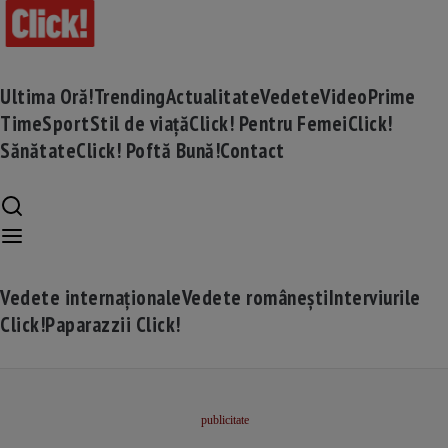
Ultima Oră!
Trending
Actualitate
Vedete
Video
Prime
Time
Sport
Stil de viață
Click! Pentru Femei
Click!
Sănătate
Click! Poftă Bună!
Contact
Vedete internaționale
Vedete românești
Interviurile
Click!
Paparazzii Click!