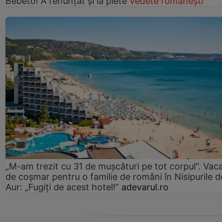
Bebeto! A renunțat și la plete
Vedete românești
„M-am trezit cu 31 de mușcături pe tot corpul”. Vac
de coșmar pentru o familie de români în Nisipurile d
Aur: „Fugiți de acest hotel!”
adevarul.ro