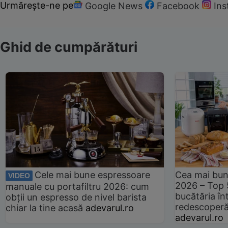
Urmărește-ne pe
Google News
Facebook
In
Ghid de cumpărături
Cele mai bune espressoare
Cea mai bun
VIDEO
2026 – Top 
manuale cu portafiltru 2026: cum
bucătăria înt
obții un espresso de nivel barista
redescoperă 
chiar la tine acasă
adevarul.ro
adevarul.ro