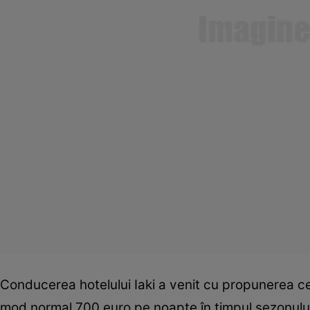
Conducerea hotelului Iaki a venit cu propunerea c
mod normal 700 euro pe noapte în timpul sezonului 