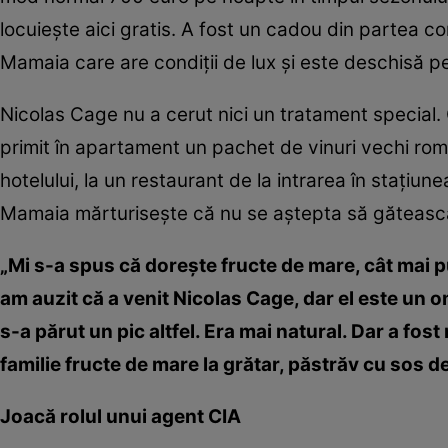
locuieşte aici gratis. A fost un cadou din partea co
Mamaia care are condiţii de lux şi este deschisă pe 
Nicolas Cage nu a cerut nici un tratament special. C
primit în apartament un pachet de vinuri vechi român
hotelului, la un restaurant de la intrarea în staţi
Mamaia mărturiseşte că nu se aştepta să găteasc
„Mi s-a spus că doreşte fructe de mare, cât mai 
am auzit că a venit Nicolas Cage, dar el este un o
s-a părut un pic altfel. Era mai natural. Dar a fost
familie fructe de mare la grătar, păstrăv cu sos d
Joacă rolul unui agent CIA