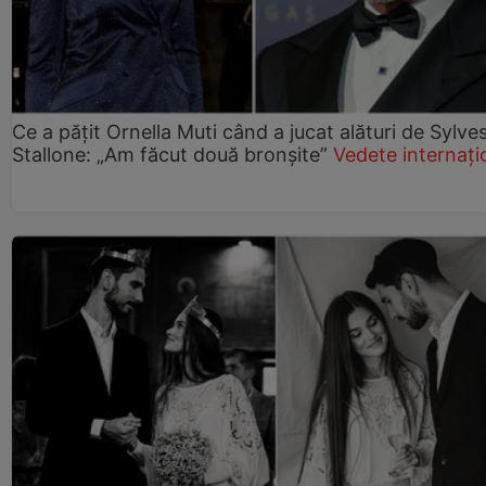
Ce a pățit Ornella Muti când a jucat alături de Sylve
Stallone: „Am făcut două bronșite”
Vedete internați