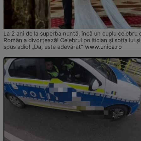
La 2 ani de la superba nuntă, încă un cuplu celebru 
România divorțează! Celebrul politician și soția lui ș
spus adio! „Da, este adevărat”
www.unica.ro