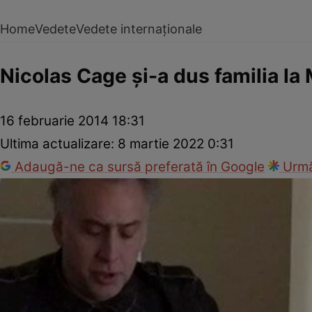
Home
Vedete
Vedete internaționale
Nicolas Cage şi-a dus familia la 
16 februarie 2014 18:31
Ultima actualizare:
8 martie 2022 0:31
Adaugă-ne ca sursă preferată în Google
Urmă