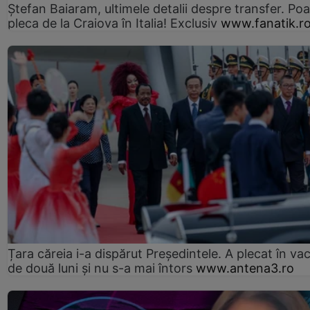
Ștefan Baiaram, ultimele detalii despre transfer. Po
pleca de la Craiova în Italia! Exclusiv
www.fanatik.r
Țara căreia i-a dispărut Președintele. A plecat în va
de două luni și nu s-a mai întors
www.antena3.ro