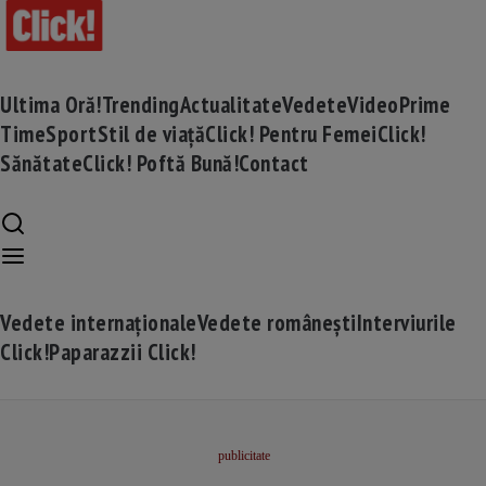
Ultima Oră!
Trending
Actualitate
Vedete
Video
Prime
Time
Sport
Stil de viață
Click! Pentru Femei
Click!
Sănătate
Click! Poftă Bună!
Contact
Vedete internaționale
Vedete românești
Interviurile
Click!
Paparazzii Click!