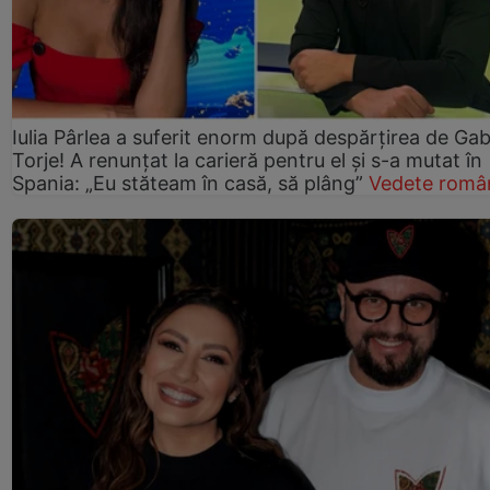
Iulia Pârlea a suferit enorm după despărțirea de Gab
Torje! A renunțat la carieră pentru el și s-a mutat în
Spania: „Eu stăteam în casă, să plâng”
Vedete româ