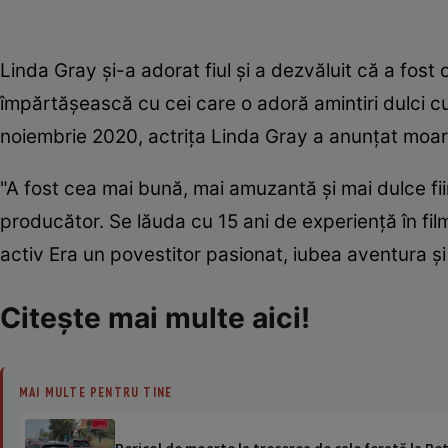
Linda Gray şi-a adorat fiul şi a dezvăluit că a fost
împărtăşească cu cei care o adoră amintiri dulci cu
noiembrie 2020, actriţa Linda Gray a anunţat moarte
"A fost cea mai bună, mai amuzantă şi mai dulce fii
producător. Se lăuda cu 15 ani de experienţă în fil
activ Era un povestitor pasionat, iubea aventura şi
Citeşte mai multe aici!
MAI MULTE PENTRU TINE