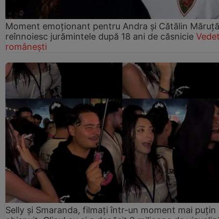
Moment emoționant pentru Andra și Cătălin Măruță!
reînnoiesc jurămintele după 18 ani de căsnicie
Vede
românești
Selly și Smaranda, filmați într-un moment mai puțin