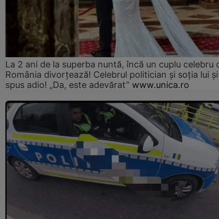
La 2 ani de la superba nuntă, încă un cuplu celebru 
România divorțează! Celebrul politician și soția lui ș
spus adio! „Da, este adevărat”
www.unica.ro