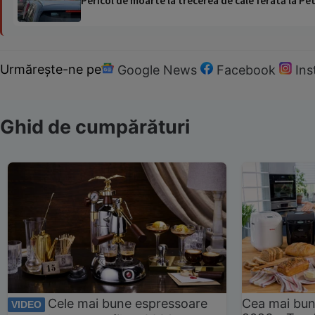
Pericol de moarte la trecerea de cale ferată la Pet
Urmărește-ne pe
Google News
Facebook
In
Ghid de cumpărături
Cele mai bune espressoare
Cea mai bun
VIDEO