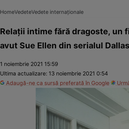
Home
Vedete
Vedete internaționale
Relaţii intime fără dragoste, un f
avut Sue Ellen din serialul Dalla
1 noiembrie 2021 15:59
Ultima actualizare:
13 noiembrie 2021 0:54
Adaugă-ne ca sursă preferată în Google
Urmă