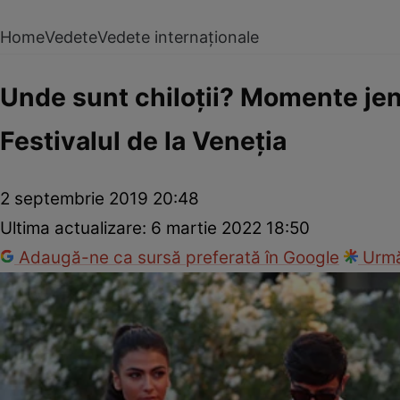
Home
Vedete
Vedete internaționale
Unde sunt chiloții? Momente jen
Festivalul de la Veneția
2 septembrie 2019 20:48
Ultima actualizare:
6 martie 2022 18:50
Adaugă-ne ca sursă preferată în Google
Urmă