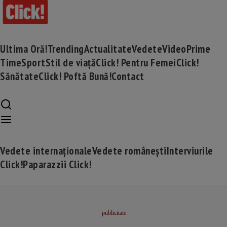
Ultima Oră!
Trending
Actualitate
Vedete
Video
Prime
Time
Sport
Stil de viață
Click! Pentru Femei
Click!
Sănătate
Click! Poftă Bună!
Contact
Vedete internaționale
Vedete românești
Interviurile
Click!
Paparazzii Click!