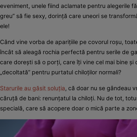
eveniment, unele fiind aclamate pentru alegerile fă
greu” să fie sexy, dorință care uneori se transform
ele!
Când vine vorba de aparițiile pe covorul roșu, toate
încât să aleagă rochia perfectă pentru serile de g
care dorești să o porți, care îți vine cel mai bine ș
„decoltată” pentru purtatul chiloților normali?
Starurile au găsit soluția
, că doar nu se gândeau vre
căruță de bani: renunțatul la chiloți. Nu de tot, to
specială, care să acopere doar o mică parte a zonel