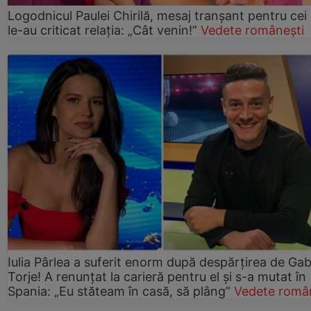
Logodnicul Paulei Chirilă, mesaj tranșant pentru cei
le-au criticat relația: „Cât venin!”
Vedete românești
Iulia Pârlea a suferit enorm după despărțirea de Gab
Torje! A renunțat la carieră pentru el și s-a mutat în
Spania: „Eu stăteam în casă, să plâng”
Vedete româ