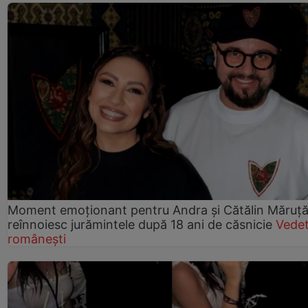
Moment emoționant pentru Andra și Cătălin Măruță!
reînnoiesc jurămintele după 18 ani de căsnicie
Vede
românești