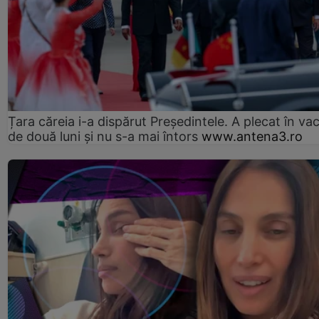
Țara căreia i-a dispărut Președintele. A plecat în va
de două luni și nu s-a mai întors
www.antena3.ro