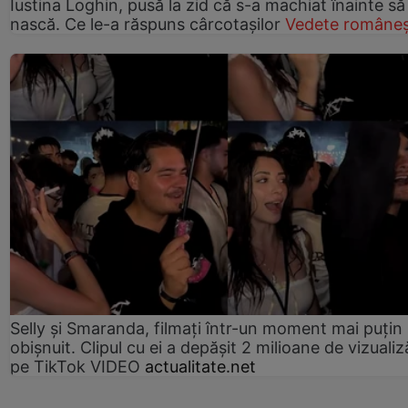
Iustina Loghin, pusă la zid că s-a machiat înainte să
nască. Ce le-a răspuns cârcotașilor
Vedete româneș
Selly și Smaranda, filmați într-un moment mai puțin
obișnuit. Clipul cu ei a depășit 2 milioane de vizualiz
pe TikTok VIDEO
actualitate.net