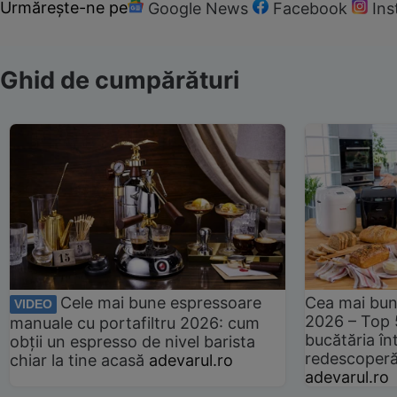
Urmărește-ne pe
Google News
Facebook
In
Ghid de cumpărături
Cele mai bune espressoare
Cea mai bun
VIDEO
2026 – Top 
manuale cu portafiltru 2026: cum
bucătăria înt
obții un espresso de nivel barista
redescoperă 
chiar la tine acasă
adevarul.ro
adevarul.ro