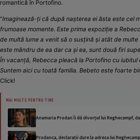
romantică în Portofino.
“
Imaginează-ți că după nașterea ei ăsta este cel 
frumoase momente. Este prima expoziție a Rebeccăi
de multă lume a venit să o susțină și atât de multe e
este mândru de ea dar ca și ea, sunt două firi sup
În vacanță, Rebecca pleacă la Portofino cu iubitul
Suntem aici cu toată familia. Bebeto este foarte bi
Click!
MAI MULTE PENTRU TINE
Anamaria Prodan îi dă divorțul lui Reghecampf, dar 
Prodanca, declarații dure la adresa lui Reghecamp