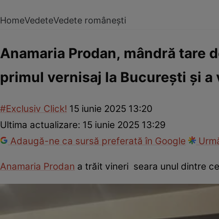
Home
Vedete
Vedete românești
Anamaria Prodan, mândră tare de
primul vernisaj la București și a
#Exclusiv Click!
15 iunie 2025 13:20
Ultima actualizare:
15 iunie 2025 13:29
Adaugă-ne ca sursă preferată în Google
Urmă
Anamaria Prodan
a trăit vineri seara unul dintre 