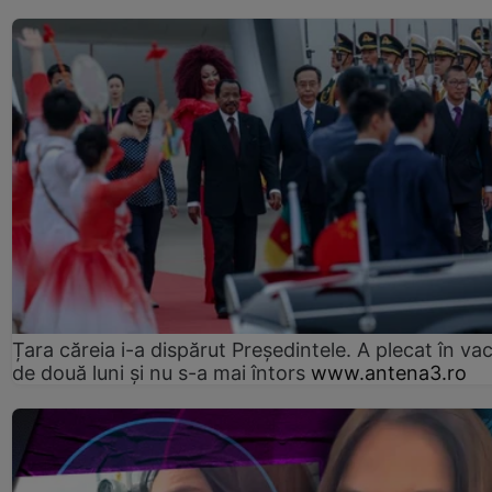
Țara căreia i-a dispărut Președintele. A plecat în va
de două luni și nu s-a mai întors
www.antena3.ro