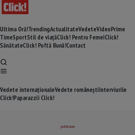
Ultima Oră!
Trending
Actualitate
Vedete
Video
Prime
Time
Sport
Stil de viață
Click! Pentru Femei
Click!
Sănătate
Click! Poftă Bună!
Contact
Vedete internaționale
Vedete românești
Interviurile
Click!
Paparazzii Click!