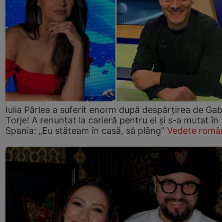
Iulia Pârlea a suferit enorm după despărțirea de Gab
Torje! A renunțat la carieră pentru el și s-a mutat în
Spania: „Eu stăteam în casă, să plâng”
Vedete româ