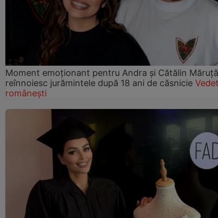
Moment emoționant pentru Andra și Cătălin Măruță!
reînnoiesc jurămintele după 18 ani de căsnicie
Vede
românești