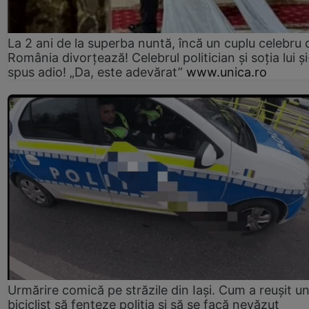
La 2 ani de la superba nuntă, încă un cuplu celebru 
România divorțează! Celebrul politician și soția lui ș
spus adio! „Da, este adevărat”
www.unica.ro
Urmărire comică pe străzile din Iași. Cum a reușit u
biciclist să fenteze poliția și să se facă nevăzut