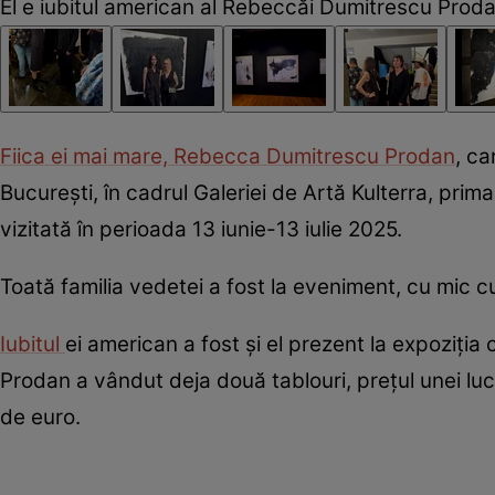
El e iubitul american al Rebeccăi Dumitrescu Prod
Fiica ei mai mare, Rebecca Dumitrescu Prodan
, ca
București, în cadrul Galeriei de Artă Kulterra, prima
vizitată în perioada 13 iunie-13 iulie 2025.
Toată familia vedetei a fost la eveniment, cu mic 
Iubitul
ei american a fost și el prezent la expoziția
Prodan a vândut deja două tablouri, prețul unei lu
de euro.