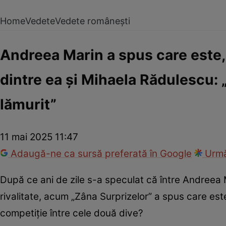
Home
Vedete
Vedete românești
Andreea Marin a spus care este, 
dintre ea și Mihaela Rădulescu: „B
lămurit”
11 mai 2025 11:47
Adaugă-ne ca sursă preferată în Google
Urmă
După ce ani de zile s-a speculat că între Andreea 
rivalitate, acum „Zâna Surprizelor” a spus care este
competiție între cele două dive?