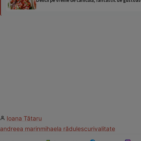
Delicii pe vreme de caniculă, fantastic de gustoase
Ioana Tătaru
andreea marin
mihaela rădulescu
rivalitate