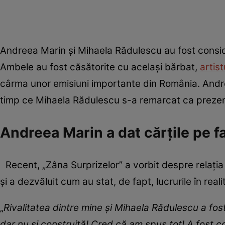
Andreea Marin și Mihaela Rădulescu au fost considera
Ambele au fost căsătorite cu același bărbat,
artis
cârma unor emisiuni importante din România. Andre
timp ce Mihaela Rădulescu s-a remarcat ca prezenta
Andreea Marin a dat cărțile pe f
Recent, „Zâna Surprizelor” a vorbit despre relația
și a dezvăluit cum au stat, de fapt, lucrurile în reali
„
Rivalitatea dintre mine şi Mihaela Rădulescu a fost
dar nu şi construită! Cred că am spus tot! A fost c