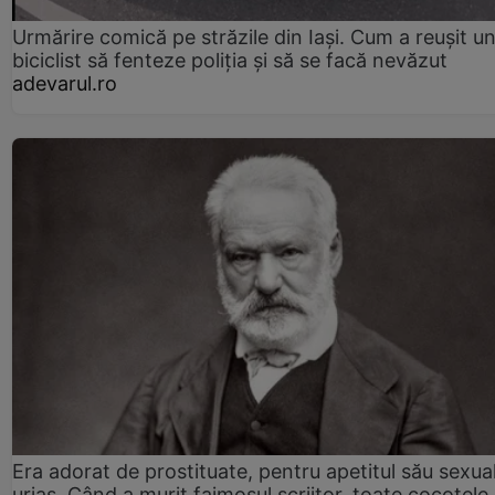
Urmărire comică pe străzile din Iași. Cum a reușit u
biciclist să fenteze poliția și să se facă nevăzut
adevarul.ro
Era adorat de prostituate, pentru apetitul său sexua
uriaș. Când a murit faimosul scriitor, toate cocotele