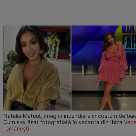
Natalia Mateuț, imagini incendiare în costum de bai
Cum s-a lăsat fotografiată în vacanța din Ibiza
Vede
românești