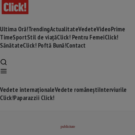
Ultima Oră!
Trending
Actualitate
Vedete
Video
Prime
Time
Sport
Stil de viață
Click! Pentru Femei
Click!
Sănătate
Click! Poftă Bună!
Contact
Vedete internaționale
Vedete românești
Interviurile
Click!
Paparazzii Click!