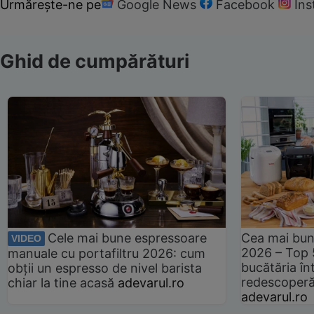
Urmărește-ne pe
Google News
Facebook
In
Ghid de cumpărături
Cele mai bune espressoare
Cea mai bun
VIDEO
2026 – Top 
manuale cu portafiltru 2026: cum
bucătăria înt
obții un espresso de nivel barista
redescoperă 
chiar la tine acasă
adevarul.ro
adevarul.ro