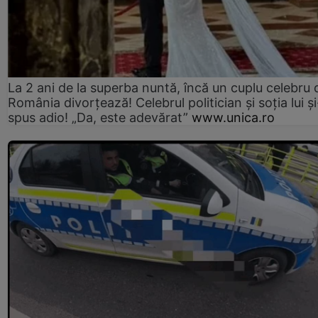
La 2 ani de la superba nuntă, încă un cuplu celebru 
România divorțează! Celebrul politician și soția lui ș
spus adio! „Da, este adevărat”
www.unica.ro