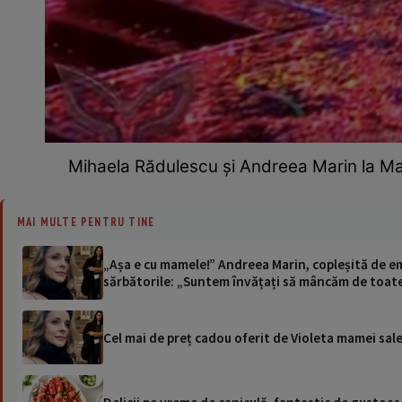
Mihaela Rădulescu și Andreea Marin la M
MAI MULTE PENTRU TINE
„Așa e cu mamele!” Andreea Marin, copleșită de em
sărbătorile: „Suntem învățați să mâncăm de toat
Cel mai de preț cadou oferit de Violeta mamei sal