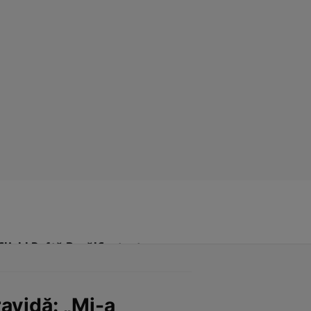
Click! Poftă Bună!
Contact
ravidă: „Mi-a