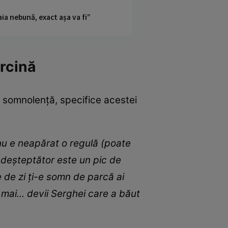
ia nebună, exact așa va fi”
rcină
i somnolență, specifice acestei
 nu e neapărat o regulă (poate
l deșteptător este un pic de
 de zi ți-e somn de parcă ai
 mai... devii Serghei care a băut