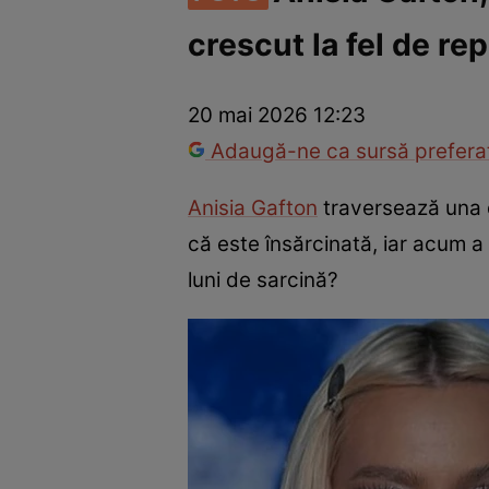
crescut la fel de re
Vedete internaționale
Vedete românești
Interviurile Cli
20 mai 2026 12:23
Adaugă-ne ca sursă preferat
Anisia Gafton
traversează una d
că este însărcinată, iar acum a
luni de sarcină?