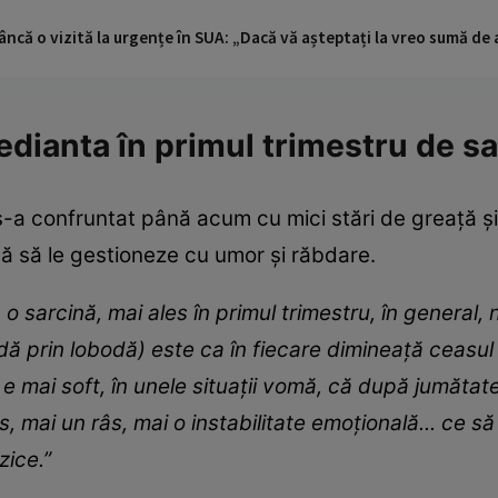
ncă o vizită la urgențe în SUA: „Dacă vă așteptați la vreo sumă de a
dianta în primul trimestru de sa
s-a confruntat până acum cu mici stări de greață ș
ă să le gestioneze cu umor și răbdare.
o sarcină, mai ales în primul trimestru, în general,
odă prin lobodă) este ca în fiecare dimineață ceasu
 mai soft, în unele situații vomă, că după jumătate
s, mai un râs, mai o instabilitate emoțională... ce să
zice.”