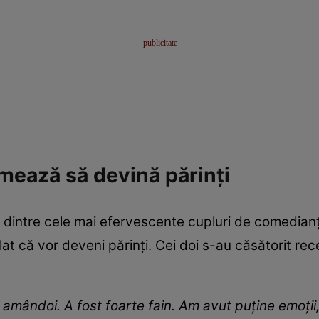
rmează să devină părinți
dintre cele mai efervescente cupluri de comedianți 
at că vor deveni părinți. Cei doi s-au căsătorit rec
amândoi. A fost foarte fain. Am avut puține emoții,