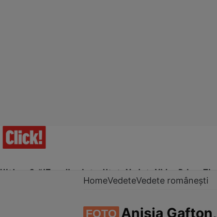
Ultima Oră!
Trending
Actualitate
Vedete
Video
Prime Ti
Home
Vedete
Vedete românești
Anisia Gafton,
FOTO