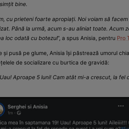
imțit bine.
im, cu prieteni foarte apropiați. Noi voiam să facem
zat. Până la urmă, acum s-au aliniat toate. Acum z
a loc odată cu botezul
”, a spus Anisia, pentru
Pro 
e și pusă pe glume, Anisia își păstrează umorul chiar 
țelele de socializare cu burtica de gravidă:
Uau! Aproape 5 luni! Cam atât mi-a crescut, la fel