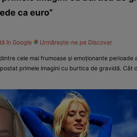
pede ca euro”
ck!
Paparazzii Click!
ă în Google
Urmărește-ne pe Discover
intre cele mai frumoase și emoționante perioade ale
 postat primele imagini cu burtica de gravidă. Cât 