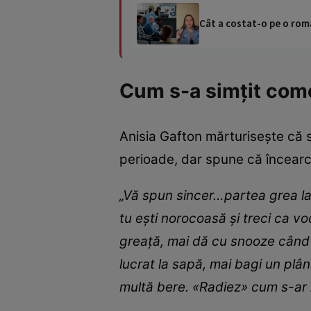
Cât a costat-o pe o româ
Cum s-a simțit come
Anisia Gafton mărturisește că 
perioade, dar spune că încearc
„Vă spun sincer…partea grea la 
tu ești norocoasă și treci ca v
greață, mai dă cu snooze când e
lucrat la sapă, mai bagi un plân
multă bere. «Radiez» cum s-ar 