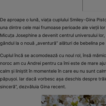
De aproape o lună, viaţa cuplului Smiley-Gina Pist
una dintre cele mai frumoase perioade ale vieții lo
Micuța Josephine a devenit centrul universului lor, 
gândul la o nouă „aventură” alături de bebelina pe
Cuplul încă se acomodează cu noul rol, însă mămica
noroc am cu Andrei pentru ca îmi este de mare ajut
calm şi liniştit în momentele în care eu nu sunt calm
păpuşoi. Iar dacă vorbesc aşa deschis despre trăir
sinceră”, dezvăluia Gina recent.