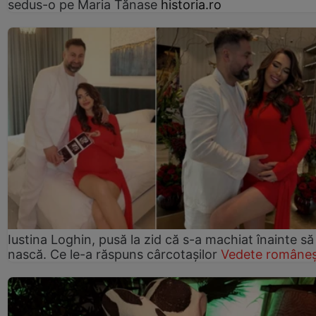
sedus-o pe Maria Tănase
historia.ro
Iustina Loghin, pusă la zid că s-a machiat înainte să
nască. Ce le-a răspuns cârcotașilor
Vedete româneș