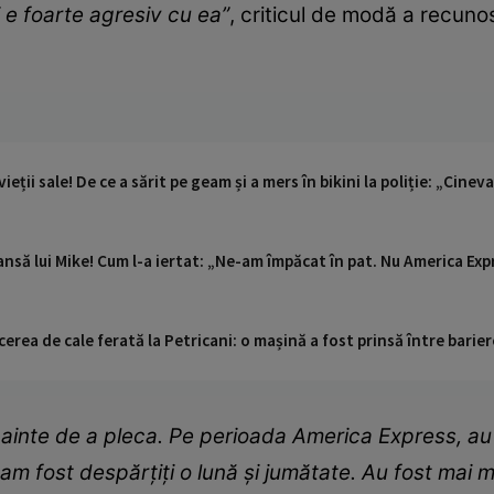
 e foarte agresiv cu ea”
, criticul de modă a recun
vieții sale! De ce a sărit pe geam și a mers în bikini la poliție: „Cineva
 șansă lui Mike! Cum l-a iertat: „Ne-am împăcat în pat. Nu America Exp
cerea de cale ferată la Petricani: o mașină a fost prinsă între barier
ainte de a pleca. Pe perioada America Express, au in
am fost despărțiți o lună și jumătate. Au fost mai m