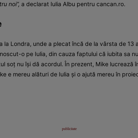
ru noi”,
a declarat Iulia Albu pentru cancan.ro.
e
a la Londra, unde a plecat încă de la vârsta de 13 
oscut-o pe Iulia, din cauza faptului că iubita sa n
tul soț nu își dă acordul. În prezent, Mike lucrează î
e e mereu alături de Iulia și o ajută mereu în proiec