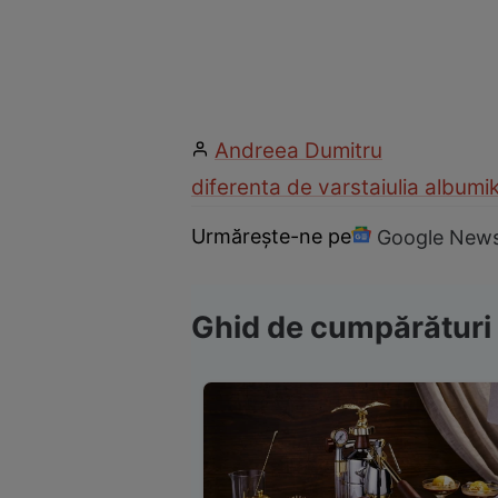
Andreea Dumitru
diferenta de varsta
iulia albu
mi
Urmărește-ne pe
Google New
Ghid de cumpărături