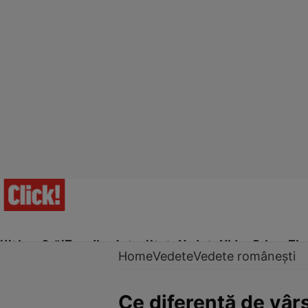
Ultima Oră!
Trending
Actualitate
Vedete
Video
Prime Ti
Home
Vedete
Vedete românești
Ce diferență de vârst