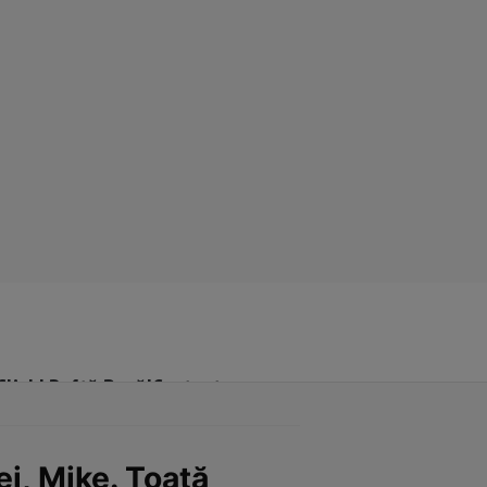
Click! Poftă Bună!
Contact
ei, Mike. Toată