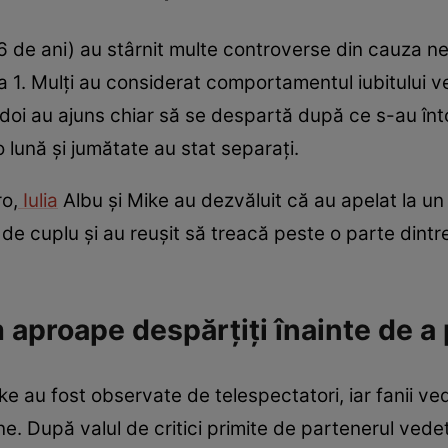
46 de ani) au stârnit multe controverse din cauza ne
a 1. Mulți au considerat comportamentul iubitului v
 doi au ajuns chiar să se despartă după ce s-au înto
o lună și jumătate au stat separați.
ro,
Iulia
Albu și Mike au dezvăluit că au apelat la un
ie de cuplu și au reușit să treacă peste o parte din
m aproape despărțiți înainte de a
ke au fost observate de telespectatori, iar fanii ved
ne. După valul de critici primite de partenerul vedete