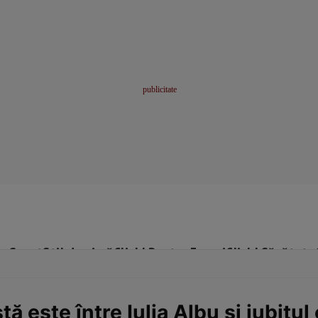
me
Sport
Stil de viață
Click! Pentru Femei
Click! Sănătate
ă este între Iulia Albu și iubitul 