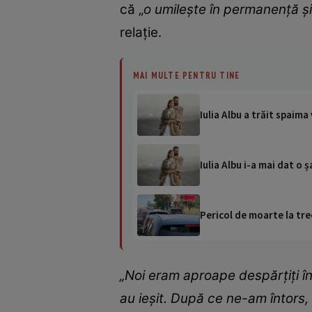
că „
o umilește în permanență și
relație.
MAI MULTE PENTRU TINE
Iulia Albu a trăit spaima 
Iulia Albu i-a mai dat o
Pericol de moarte la tre
„Noi eram aproape despărțiți în
au ieșit. După ce ne-am întors, 