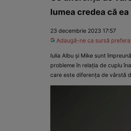
lumea credea că ea 
Vedete internaționale
Vedete românești
Interviurile Cli
23 decembrie 2023 17:57
Adaugă-ne ca sursă preferat
Iulia Albu și Mike sunt împreun
probleme în relația de cuplu îna
care este diferența de vârstă d