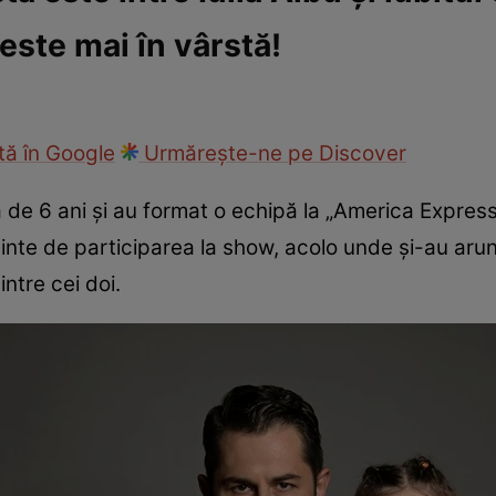
este mai în vârstă!
ck!
Paparazzii Click!
ă în Google
Urmărește-ne pe Discover
ă de 6 ani și au format o echipă la „America Expres
inte de participarea la show, acolo unde și-au arunc
intre cei doi.