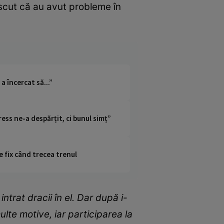
oscut că au avut probleme în
 a încercat să...”
ress ne-a despărțit, ci bunul simț”
e fix când trecea trenul
trat dracii în el. Dar după i-
ulte motive, iar participarea la