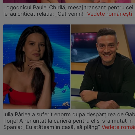
Logodnicul Paulei Chirilă, mesaj tranșant pentru cei
le-au criticat relația: „Cât venin!”
Vedete românești
Iulia Pârlea a suferit enorm după despărțirea de Gab
Torje! A renunțat la carieră pentru el și s-a mutat în
Spania: „Eu stăteam în casă, să plâng”
Vedete româ