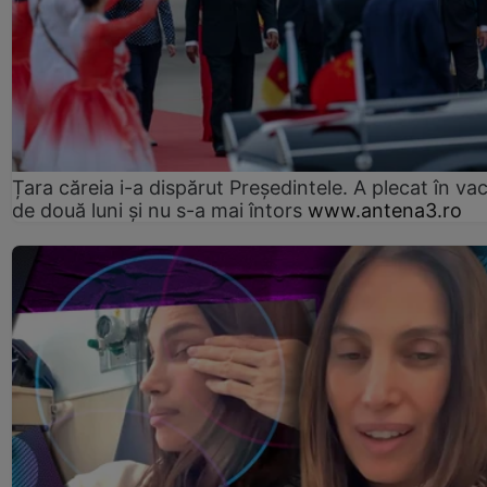
Țara căreia i-a dispărut Președintele. A plecat în va
de două luni și nu s-a mai întors
www.antena3.ro