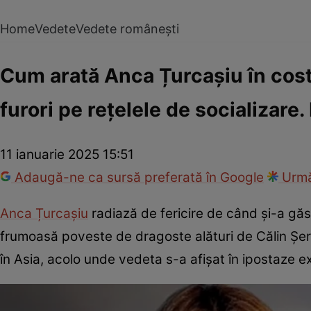
Home
Vedete
Vedete românești
Cum arată Anca Țurcașiu în costu
furori pe rețelele de socializare
11 ianuarie 2025 15:51
Adaugă-ne ca sursă preferată în Google
Urmă
Anca Țurcașiu
radiază de fericire de când și-a găsi
frumoasă poveste de dragoste alături de Călin Șerba
în Asia, acolo unde vedeta s-a afișat în ipostaze 