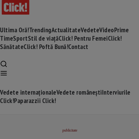
Ultima Oră!
Trending
Actualitate
Vedete
Video
Prime
Time
Sport
Stil de viață
Click! Pentru Femei
Click!
Sănătate
Click! Poftă Bună!
Contact
Vedete internaționale
Vedete românești
Interviurile
Click!
Paparazzii Click!