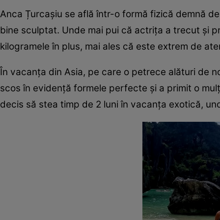
Anca Țurcașiu se află într-o formă fizică demnă de i
bine sculptat. Unde mai pui că actrița a trecut și p
kilogramele în plus, mai ales că este extrem de aten
În vacanța din Asia, pe care o petrece alături de no
scos în evidență formele perfecte și a primit o mu
decis să stea timp de 2 luni în vacanța exotică, u