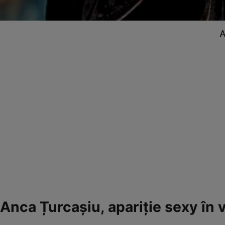
A
Anca Țurcașiu, apariție sexy în 