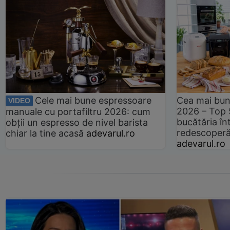
Cele mai bune espressoare
Cea mai bun
VIDEO
2026 – Top 
manuale cu portafiltru 2026: cum
bucătăria înt
obții un espresso de nivel barista
redescoperă 
chiar la tine acasă
adevarul.ro
adevarul.ro