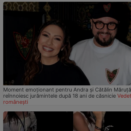
Moment emoționant pentru Andra și Cătălin Măruță!
reînnoiesc jurămintele după 18 ani de căsnicie
Vede
românești