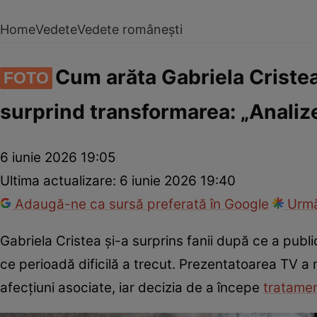
Home
Vedete
Vedete românești
Cum arăta Gabriela Cristea
FOTO
surprind transformarea: „Analiz
6 iunie 2026 19:05
Ultima actualizare:
6 iunie 2026 19:40
Adaugă-ne ca sursă preferată în Google
Urmă
Gabriela Cristea și-a surprins fanii după ce a publi
ce perioadă dificilă a trecut. Prezentatoarea TV a 
afecțiuni asociate, iar decizia de a începe
tratamen