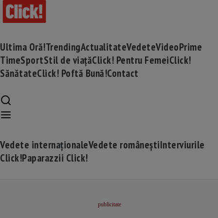
Ultima Oră!
Trending
Actualitate
Vedete
Video
Prime
Time
Sport
Stil de viață
Click! Pentru Femei
Click!
Sănătate
Click! Poftă Bună!
Contact
Vedete internaționale
Vedete românești
Interviurile
Click!
Paparazzii Click!