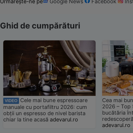
Urmărește-ne pe
Google News
Facebook
In
Ghid de cumpărături
Cele mai bune espressoare
Cea mai bun
VIDEO
2026 – Top 
manuale cu portafiltru 2026: cum
bucătăria înt
obții un espresso de nivel barista
redescoperă 
chiar la tine acasă
adevarul.ro
adevarul.ro