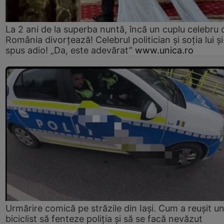
La 2 ani de la superba nuntă, încă un cuplu celebru 
România divorțează! Celebrul politician și soția lui ș
spus adio! „Da, este adevărat”
www.unica.ro
Urmărire comică pe străzile din Iași. Cum a reușit u
biciclist să fenteze poliția și să se facă nevăzut