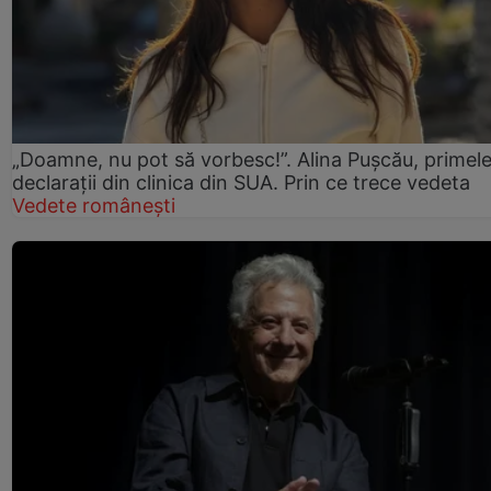
„Doamne, nu pot să vorbesc!”. Alina Pușcău, primel
declarații din clinica din SUA. Prin ce trece vedeta
Vedete românești