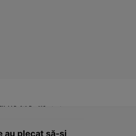
Click! Poftă Bună!
Contact
e au plecat să-și