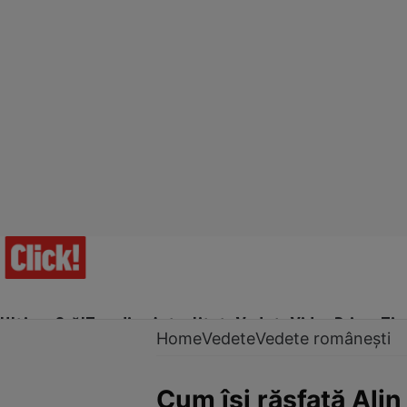
Ultima Oră!
Trending
Actualitate
Vedete
Video
Prime Ti
Home
Vedete
Vedete românești
Cum își răsfață Alin