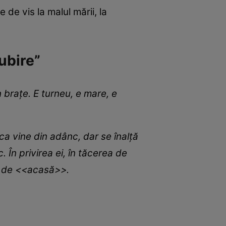
e de vis la malul mării, la
iubire”
 brațe. E turneu, e mare, e
ca vine din adânc, dar se înalță
 În privirea ei, în tăcerea de
ul de <<acasă>>.