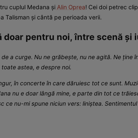
ntru cuplul Medana și
Alin Oprea
! Cei doi petrec clip
pa Talisman și cântă pe perioada verii.
ă doar pentru noi, între scenă și 
 de a curge. Nu ne grăbește, nu ne agită. Ne ține în
 toate astea, e despre noi.
gur, în concerte în care dăruiesc tot ce sunt. Muzi
na nu e doar lângă mine, e parte din tot ce trăiesc.
sc ce nu-mi spune niciun vers: liniștea. Sentiment