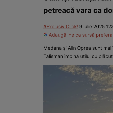
petreacă vara ca do
Vedete internaționale
Vedete românești
Interviurile Cli
#Exclusiv Click!
9 iulie 2025 12
Adaugă-ne ca sursă preferat
Medana și Alin Oprea sunt mai în
Talisman îmbină utilul cu plăcut