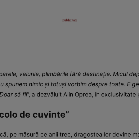
arele, valurile, plimbările fără destinație. Micul deju
nu spunem nimic și totuși vorbim despre toate. E g
Doar să fii
”, a dezvăluit Alin Oprea, în exclusivitate
ncolo de cuvinte”
că, pe măsură ce anii trec, dragostea lor devine m