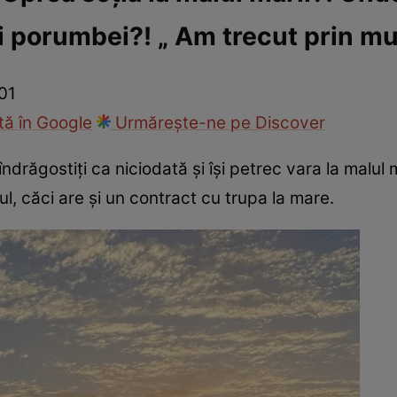
i porumbei?! „ Am trecut prin mu
ck!
Paparazzii Click!
:01
ă în Google
Urmărește-ne pe Discover
drăgostiți ca niciodată și își petrec vara la malul mă
ul, căci are și un contract cu trupa la mare.