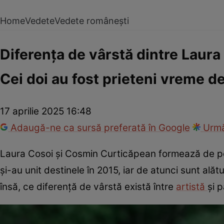
Home
Vedete
Vedete românești
Diferența de vârstă dintre Laura
Cei doi au fost prieteni vreme de 
17 aprilie 2025 16:48
Adaugă-ne ca sursă preferată în Google
Urmă
Laura Cosoi și Cosmin Curticăpean formează de pest
și-au unit destinele în 2015, iar de atunci sunt alătur
însă, ce diferență de vârstă există între
artistă
și p