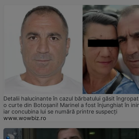
Detalii halucinante în cazul bărbatului găsit îngropat
o curte din Botoșani! Marinel a fost înjunghiat în ini
iar concubina lui se numără printre suspecți
www.wowbiz.ro