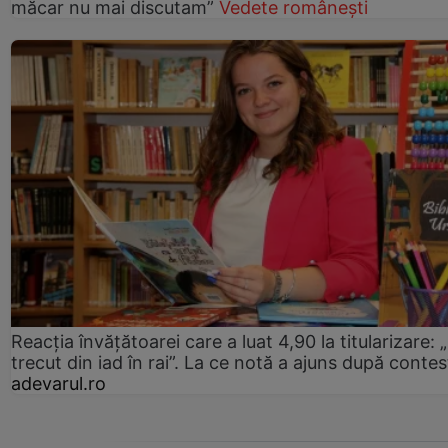
măcar nu mai discutam”
Vedete românești
Reacția învățătoarei care a luat 4,90 la titularizare:
trecut din iad în rai”. La ce notă a ajuns după contes
adevarul.ro