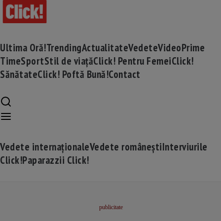
Ultima Oră!
Trending
Actualitate
Vedete
Video
Prime
Time
Sport
Stil de viață
Click! Pentru Femei
Click!
Sănătate
Click! Poftă Bună!
Contact
Vedete internaționale
Vedete românești
Interviurile
Click!
Paparazzii Click!