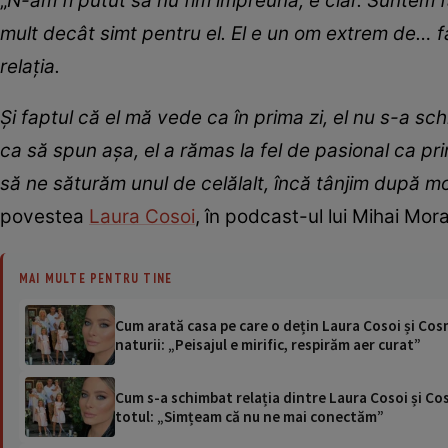
„
N-am fi putut să nu fim împreună, e clar. Suntem 
mult decât simt pentru el. El e un om extrem de… f
relația.
Și faptul că el mă vede ca în prima zi, el nu s-a s
ca să spun așa, el a rămas la fel de pasional ca p
să ne săturăm unul de celălalt, încă tânjim după 
povestea
Laura Cosoi
, în podcast-ul lui Mihai Mora
MAI MULTE PENTRU TINE
Cum arată casa pe care o dețin Laura Cosoi și Co
naturii: „Peisajul e mirific, respirăm aer curat”
Cum s-a schimbat relația dintre Laura Cosoi și Co
totul: „Simțeam că nu ne mai conectăm”