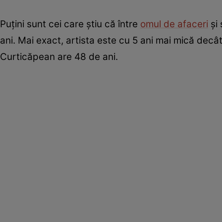
Puțini sunt cei care știu că între
omul de afaceri
și 
ani. Mai exact, artista este cu 5 ani mai mică decâ
Curticăpean are 48 de ani.