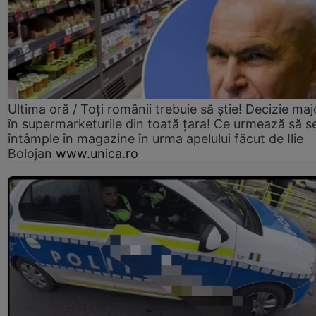
Ultima oră / Toți românii trebuie să știe! Decizie maj
în supermarketurile din toată țara! Ce urmează să s
întâmple în magazine în urma apelului făcut de Ilie
Bolojan
www.unica.ro