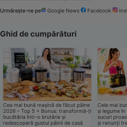
Urmărește-ne pe
Google News
Facebook
In
Ghid de cumpărături
Cea mai bună mașină de făcut pâine
Cele mai bu
2026 – Top 5 + Bonus: transformă-ți
și legume în
bucătăria într-o brutărie și
sucuri proas
redescoperă gustul pâinii de casă
și renunți tr