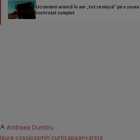
Ucrainenii aruncă în aer „tot ce mișcă” pe o șose
controlat complet
Andreea Dumitru
laura cosoi
cosmin curticapean
varsta