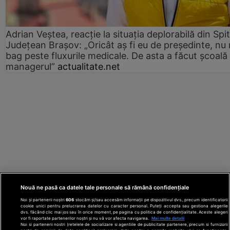
Adrian Veștea, reacție la situația deplorabilă din Spit
Județean Brașov: „Oricât aș fi eu de președinte, nu
bag peste fluxurile medicale. De asta a făcut școală
managerul”
actualitate.net
Nouă ne pasă ca datele tale personale să rămână confidențiale
Noi și partenerii noștri
606
stocăm și/sau accesăm informații pe dispozitivul dvs., precum identificatorii
cookie unici pentru prelucrarea datelor cu caracter personal. Puteți accepta sau gestiona alegerile
dvs. făcând clic mai jos sau în orice moment, pe pagina cu politica de confidențialitate. Aceste alegeri
vor fi raportate partenerilor noștri și nu vă vor afecta navigarea.
Mai multe detalii
Noi si partenerii nostri (retelele de socializare si agentiile de publicitate partenere, precum si furnizorii