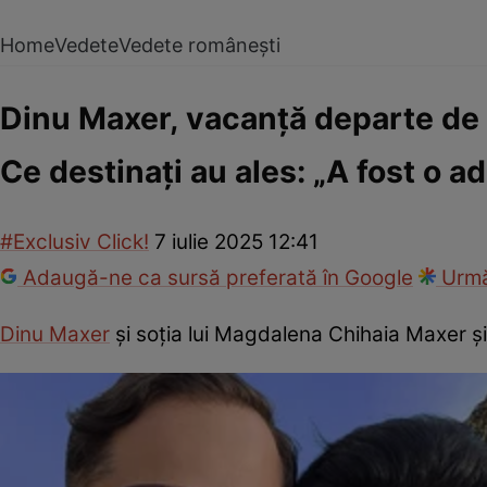
Home
Vedete
Vedete românești
Dinu Maxer, vacanță departe de 
Ce destinați au ales: „A fost o a
#Exclusiv Click!
7 iulie 2025 12:41
Adaugă-ne ca sursă preferată în Google
Urmă
Dinu Maxer
și soția lui Magdalena Chihaia Maxer și