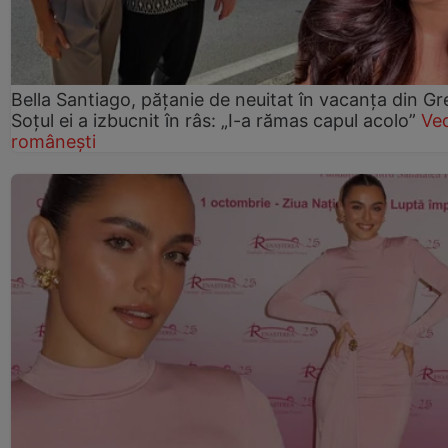
Bella Santiago, pățanie de neuitat în vacanța din Gr
Soțul ei a izbucnit în râs: „I-a rămas capul acolo”
Ve
românești