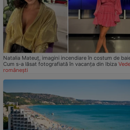
Natalia Mateuț, imagini incendiare în costum de bai
Cum s-a lăsat fotografiată în vacanța din Ibiza
Vede
românești