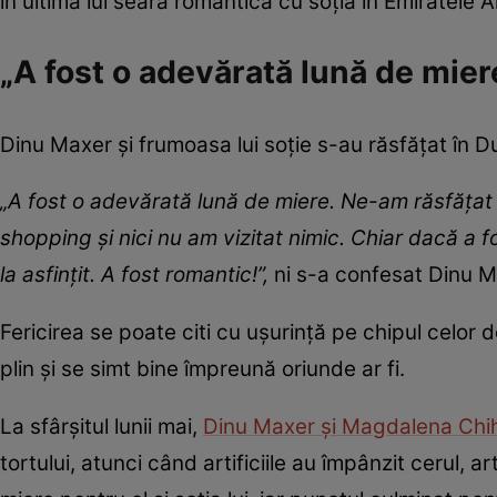
în ultima lui seară romantică cu soția în Emiratele 
„A fost o adevărată lună de mier
Dinu Maxer și frumoasa lui soție s-au răsfățat în Du
„A fost o adevărată lună de miere. Ne-am răsfățat c
shopping și nici nu am vizitat nimic. Chiar dacă a 
la asfințit
. A fost romantic!”,
ni s-a confesat Dinu M
Fericirea se poate citi cu ușurință pe chipul celor do
plin și se simt bine împreună oriunde ar fi.
La sfârșitul lunii mai,
Dinu Maxer și Magdalena Chi
tortului, atunci când artificiile au împânzit cerul, 