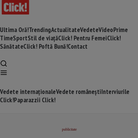
Ultima Oră!
Trending
Actualitate
Vedete
Video
Prime
Time
Sport
Stil de viață
Click! Pentru Femei
Click!
Sănătate
Click! Poftă Bună!
Contact
Vedete internaționale
Vedete românești
Interviurile
Click!
Paparazzii Click!