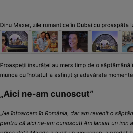
Dinu Maxer, zile romantice în Dubai cu proaspăta l
Proaspeții însurăței au mers timp de o săptămână în
munca cu înotatul la asfințit și adevărate momente
„Aici ne-am cunoscut”
„Ne întoarcem în România, dar am revenit o săptă
pentru că aici ne-am cunoscut! Am lansat un imn al 
prima dată Magda a avut un workshop, a predat b