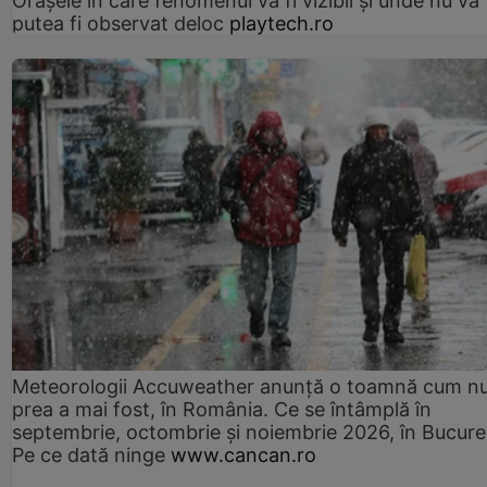
Orașele în care fenomenul va fi vizibil și unde nu va
putea fi observat deloc
playtech.ro
Meteorologii Accuweather anunță o toamnă cum n
prea a mai fost, în România. Ce se întâmplă în
septembrie, octombrie și noiembrie 2026, în Bucureș
Pe ce dată ninge
www.cancan.ro