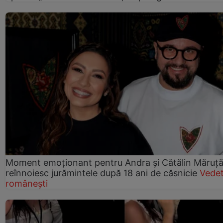
Moment emoționant pentru Andra și Cătălin Măruță!
reînnoiesc jurămintele după 18 ani de căsnicie
Vede
românești