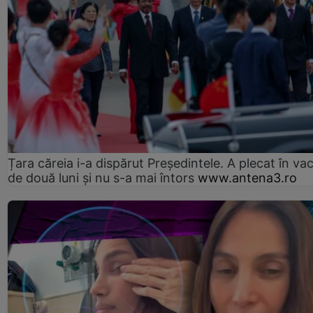
Țara căreia i-a dispărut Președintele. A plecat în va
de două luni și nu s-a mai întors
www.antena3.ro