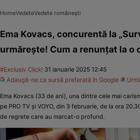
Home
Vedete
Vedete românești
Ema Kovacs, concurentă la „Surv
urmărește! Cum a renunțat la o c
#Exclusiv Click!
31 ianuarie 2025 12:45
Adaugă-ne ca sursă preferată în Google
Urmă
Ema Kovacs (33 de ani), una dintre cele mai caris
pe PRO TV și VOYO, din 3 februarie, de la ora 20.30
de regrete care au marcat-o profund.