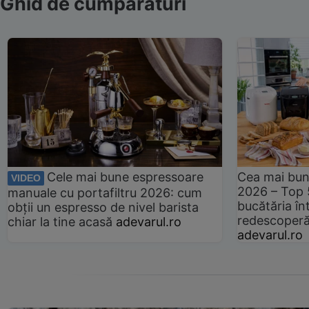
Ghid de cumpărături
Cele mai bune espressoare
Cea mai bun
VIDEO
2026 – Top 
manuale cu portafiltru 2026: cum
bucătăria înt
obții un espresso de nivel barista
redescoperă 
chiar la tine acasă
adevarul.ro
adevarul.ro