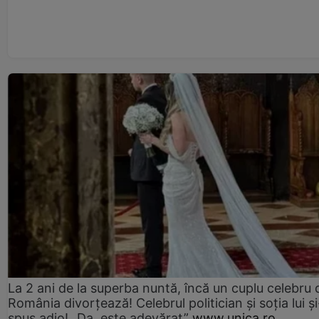
La 2 ani de la superba nuntă, încă un cuplu celebru 
România divorțează! Celebrul politician și soția lui ș
spus adio! „Da, este adevărat”
www.unica.ro