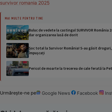
survivor romania 2025
MAI MULTE PENTRU TINE
Buluc de vedete la castingul SURVIVOR România 202
dar organizarea lasă de dorit
Șoc total la Survivor România! S-au găsit droguri, i
împușcați
Pericol de moarte la trecerea de cale ferată la Pet
Urmărește-ne pe
Google News
Facebook
In