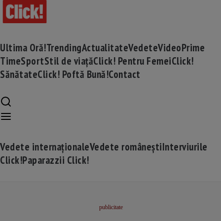
Ultima Oră!
Trending
Actualitate
Vedete
Video
Prime
Time
Sport
Stil de viață
Click! Pentru Femei
Click!
Sănătate
Click! Poftă Bună!
Contact
Vedete internaționale
Vedete românești
Interviurile
Click!
Paparazzii Click!