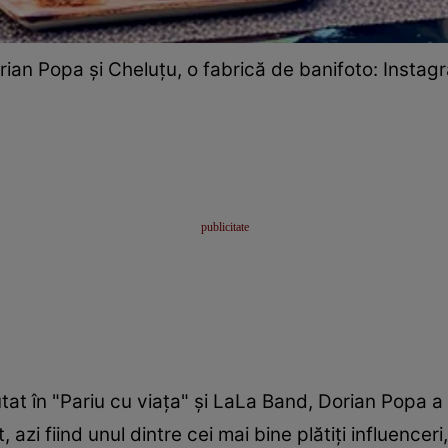
rian Popa și Cheluțu, o fabrică de banifoto: Instag
butat în "Pariu cu viața" și LaLa Band, Dorian Popa 
, azi fiind unul dintre cei mai bine plătiți influence