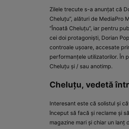
Zilele trecute s-a anunțat că D
Cheluţu”, alături de MediaPro M
“Înoată Cheluțu”, iar pentru pu
cei doi protagoniști, Dorian Pop
controale ușoare, accesate prin
performanțele utilizatorilor. În 
Cheluțu și / sau anotimp.
Cheluțu, vedetă într
Interesant este că solistul și c
început să facă și reclame și să 
magazine mari și chiar un lanț 