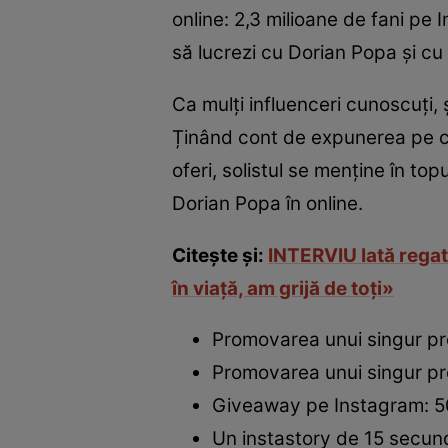
online: 2,3 milioane de fani pe 
să lucrezi cu Dorian Popa și cu c
Ca mulți influenceri cunoscuți, 
Ținând cont de expunerea pe ca
oferi, solistul se menține în topu
Dorian Popa în online.
Citește și:
INTERVIU Iată regat
în viață, am grijă de toți»
Promovarea unui singur pr
Promovarea unui singur pro
Giveaway pe Instagram: 5
Un instastory de 15 secun