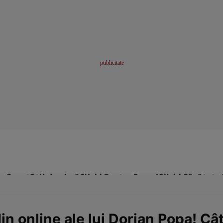
me
Sport
Stil de viață
Click! Pentru Femei
Click! Sănătate
n online ale lui Dorian Popa! Câ