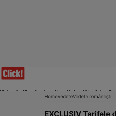
Ultima Oră!
Trending
Actualitate
Vedete
Video
Prime Ti
Home
Vedete
Vedete românești
EXCLUSIV Tarifele di