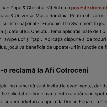
orian Popa & Cheluțu, cățelul cu o
poveste dramat
usic & Universal Music România. Pentru utilizatorii
blicul internațional - “Frenchie The Swimmer”. În jo
a și cățelul lui, Cheluțu. Tema aplicației este de ti
 “swipe up” și “țap”. Aplicația dispune și de topuri
plus, jocul va beneficia de update-uri în funcție de f
-o reclamă la Afi Cotroceni
ățelul nu numai că sunt invitați la evenimente, dar
fie solicitat de firme mari pentru a apărea în spotur
de supermarketuri au apelat la Dorian Popa și la C