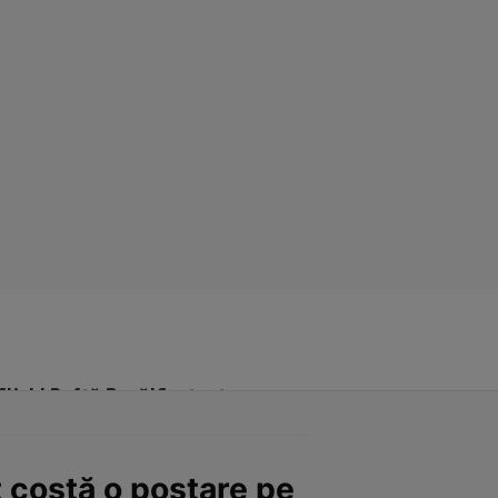
Click! Poftă Bună!
Contact
t costă o postare pe