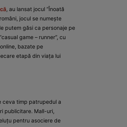
ică
, au lansat jocul “Înoată
 români, jocul se numește
c le putem găsi ca personaje pe
p “casual game – runner”, cu
 online, bazate pe
iecare etapă din viața lui
 de ceva timp patrupedul a
i publicitare. Mall-uri,
heluțu pentru asociere de