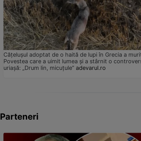
Cățelușul adoptat de o haită de lupi în Grecia a muri
Povestea care a uimit lumea și a stârnit o controver
uriașă: „Drum lin, micuțule”
adevarul.ro
Parteneri