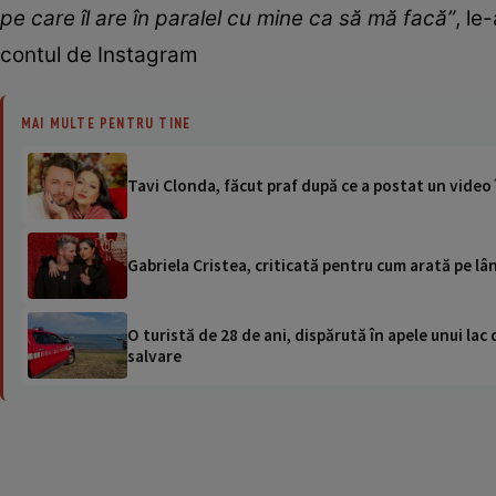
pe care îl are în paralel cu mine ca să mă facă”
, le
contul de Instagram
MAI MULTE PENTRU TINE
Tavi Clonda, făcut praf după ce a postat un video 
Gabriela Cristea, criticată pentru cum arată pe lân
O turistă de 28 de ani, dispărută în apele unui lac 
salvare