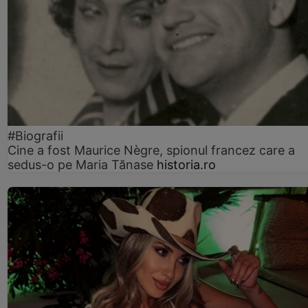
#Biografii
Cine a fost Maurice Nègre, spionul francez care a
sedus-o pe Maria Tănase
historia.ro