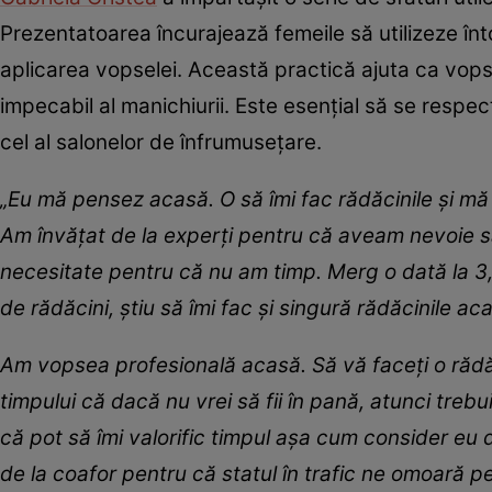
Prezentatoarea încurajează femeile să utilizeze în
aplicarea vopselei. Această practică ajuta ca vop
impecabil al manichiurii. Este esențial să se respec
cel al salonelor de înfrumusețare.
„Eu mă pensez acasă. O să îmi fac rădăcinile și m
Am învățat de la experți pentru că aveam nevoie să
necesitate pentru că nu am timp. Merg o dată la 3,
de rădăcini, știu să îmi fac și singură rădăcinile ac
Am vopsea profesională acasă. Să vă faceți o rădă
timpului că dacă nu vrei să fii în pană, atunci treb
că pot să îmi valorific timpul așa cum consider eu d
de la coafor pentru că statul în trafic ne omoară pe 