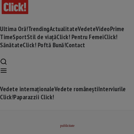
Ultima Oră!
Trending
Actualitate
Vedete
Video
Prime
Time
Sport
Stil de viață
Click! Pentru Femei
Click!
Sănătate
Click! Poftă Bună!
Contact
Vedete internaționale
Vedete românești
Interviurile
Click!
Paparazzii Click!