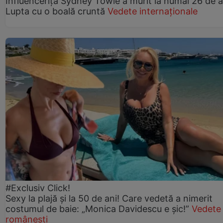
Influencerița Sydney Towle a murit la numai 26 de a
Lupta cu o boală cruntă
Vedete internaționale
#Exclusiv Click!
Sexy la plajă și la 50 de ani! Care vedetă a nimerit
costumul de baie: „Monica Davidescu e șic!”
Vedete
românești