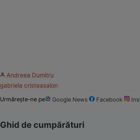
Andreea Dumitru
gabriela cristea
salon
Urmărește-ne pe
Google News
Facebook
In
Ghid de cumpărături