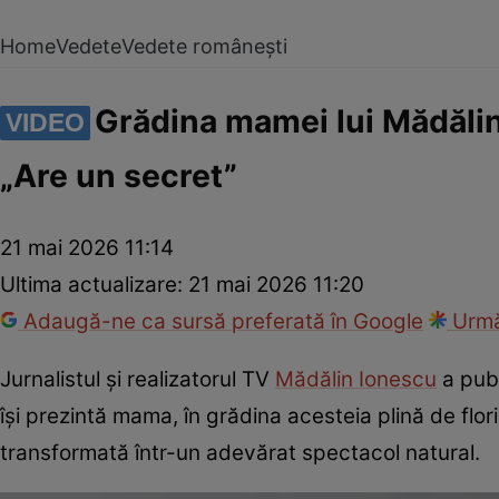
Home
Vedete
Vedete românești
Grădina mamei lui Mădălin I
VIDEO
„Are un secret”
21 mai 2026 11:14
Ultima actualizare:
21 mai 2026 11:20
Adaugă-ne ca sursă preferată în Google
Urmă
Jurnalistul și realizatorul TV
Mădălin Ionescu
a publ
își prezintă mama, în grădina acesteia plină de flo
transformată într-un adevărat spectacol natural.