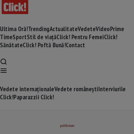
Ultima Oră!
Trending
Actualitate
Vedete
Video
Prime
Time
Sport
Stil de viață
Click! Pentru Femei
Click!
Sănătate
Click! Poftă Bună!
Contact
Vedete internaționale
Vedete românești
Interviurile
Click!
Paparazzii Click!