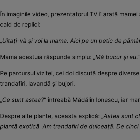
În imaginile video, prezentatorul TV îi arată mamei 
cald de replici:
„Uitați-vă și voi la mama. Aici pe un petic de păm
Mama acestuia răspunde simplu: „
Mă bucur și eu
.”
Pe parcursul vizitei, cei doi discută despre diverse
trandafiri, lavandă și bujori.
„
Ce sunt astea?
” întreabă Mădălin Ionescu, iar m
Despre alte plante, aceasta explică: „
Astea sunt cle
plantă exotică. Am trandafiri de dulceață. De cinci 