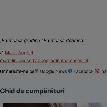
„
Frumoasă grădina ! Frumoasă doamna!”
Maria Anghel
madalin ionescu
video
gradina
mama
secret
Urmărește-ne pe
Google News
Facebook
In
Ghid de cumpărături