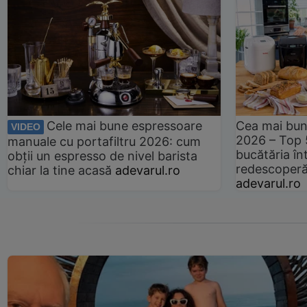
Cele mai bune espressoare
Cea mai bun
VIDEO
2026 – Top 
manuale cu portafiltru 2026: cum
bucătăria înt
obții un espresso de nivel barista
redescoperă 
chiar la tine acasă
adevarul.ro
adevarul.ro