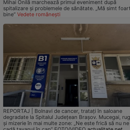
Mihai Onilă marchează primul eveniment după
spitalizare și problemele de sănătate. „Mă simt foar
bine”
Vedete românești
REPORTAJ | Bolnavi de cancer, tratați în saloane
degradate la Spitalul Județean Brașov. Mucegai, ru
și mizerie în mai multe zone: „Ne este frică să nu ne
cadă tavanul în cap” FOTO/VIDEO
actualitate.net