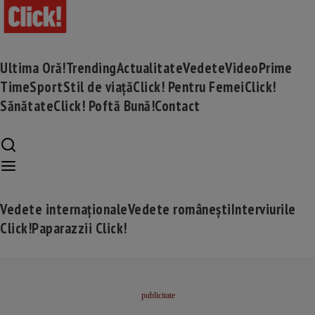
Ultima Oră!
Trending
Actualitate
Vedete
Video
Prime
Time
Sport
Stil de viață
Click! Pentru Femei
Click!
Sănătate
Click! Poftă Bună!
Contact
Vedete internaționale
Vedete românești
Interviurile
Click!
Paparazzii Click!