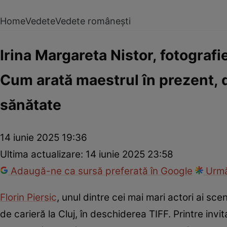
Home
Vedete
Vedete românești
Irina Margareta Nistor, fotografi
Cum arată maestrul în prezent, 
sănătate
14 iunie 2025 19:36
Ultima actualizare:
14 iunie 2025 23:58
Adaugă-ne ca sursă preferată în Google
Urmă
Florin Piersic
, unul dintre cei mai mari actori ai sc
de carieră la Cluj, în deschiderea TIFF. Printre invi