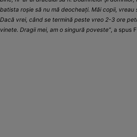
batista roșie să nu mă deocheați. Măi copii, vreau 
Dacă vrei, când se termină peste vreo 2-3 ore petre
vinete. Dragii mei, am o singură poveste”
, a spus F