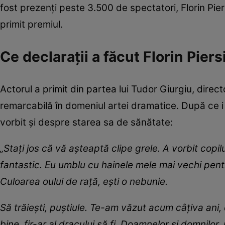
fost prezenți peste 3.500 de spectatori, Florin P
primit premiul.
Ce declarații a făcut Florin Piers
Actorul a primit din partea lui Tudor Giurgiu, direc
remarcabilă în domeniul artei dramatice. După ce i s
vorbit și despre starea sa de sănătate:
„Stați jos că vă așteaptă clipe grele. A vorbit copil
fantastic. Eu umblu cu hainele mele mai vechi pentr
Culoarea oului de rață, ești o nebunie.
Să trăiești, puștiule. Te-am văzut acum câțiva ani, 
bine, fir-ar al dracului să fi. Doamnelor și domnilor, 