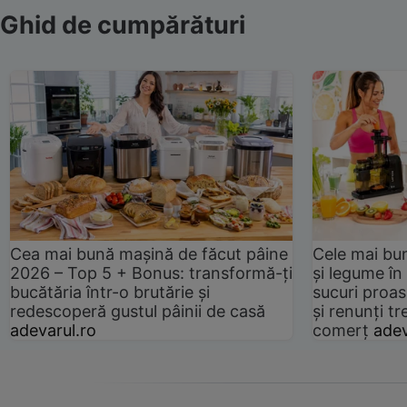
Ghid de cumpărături
Cea mai bună mașină de făcut pâine
Cele mai bu
2026 – Top 5 + Bonus: transformă-ți
și legume în
bucătăria într-o brutărie și
sucuri proas
redescoperă gustul pâinii de casă
și renunți tr
adevarul.ro
comerț
adev