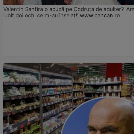
Valentin Sanfira o acuză pe Codruța de adulter? 'A
iubit doi ochi ce m-au înșelat!'
www.cancan.ro