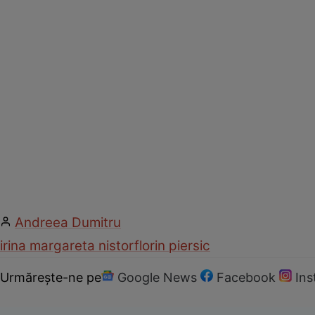
Andreea Dumitru
irina margareta nistor
florin piersic
Urmărește-ne pe
Google News
Facebook
In