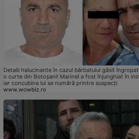
Detalii halucinante în cazul bărbatului găsit îngropat
o curte din Botoșani! Marinel a fost înjunghiat în ini
iar concubina lui se numără printre suspecți
www.wowbiz.ro