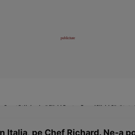
me
Sport
Stil de viață
Click! Pentru Femei
Click! Sănătate
n Italia, pe Chef Richard. Ne-a po