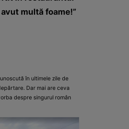
m avut multă foame!”
cunoscută în ultimele zile de
i depărtare. Dar mai are ceva
e vorba despre singurul român