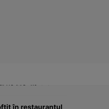
Click! Poftă Bună!
Contact
ftit în restaurantul