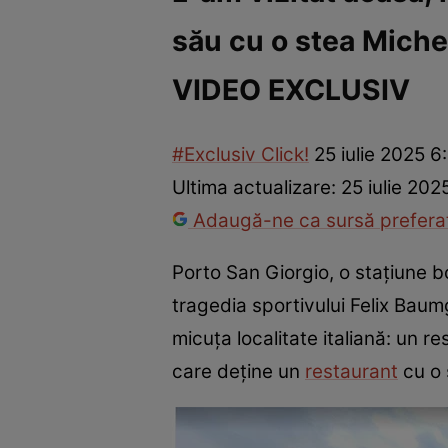
său cu o stea Michel
Vedete internaționale
Vedete românești
Interviurile Cli
VIDEO EXCLUSIV
#Exclusiv Click!
25 iulie 2025 6
Ultima actualizare:
25 iulie 202
Adaugă-ne ca sursă preferat
Porto San Giorgio, o stațiune boe
tragedia sportivului Felix Baumg
micuța localitate italiană: un 
care deține un
restaurant
cu o 