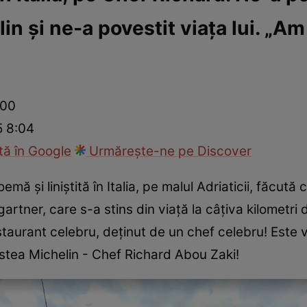
in și ne-a povestit viața lui. „A
ck!
Paparazzii Click!
:00
5 8:04
ă în Google
Urmărește-ne pe Discover
mă și liniștită în Italia, pe malul Adriaticii, făcută 
artner, care s-a stins din viață la câțiva kilometr
restaurant celebru, deținut de un chef celebru! Est
stea Michelin - Chef Richard Abou Zaki!