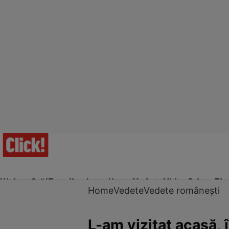
Ultima Oră!
Trending
Actualitate
Vedete
Video
Prime Ti
Home
Vedete
Vedete românești
L-am vizitat acasă, î