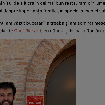
i visul de a lucra în cel mai bun restaurant din lum
 despre importanța familiei, în special a mamei sal
nt, am văzut bucătarii la treaba și am admirat mese
cial de
Chef Richard
, cu gândul și inima la România,