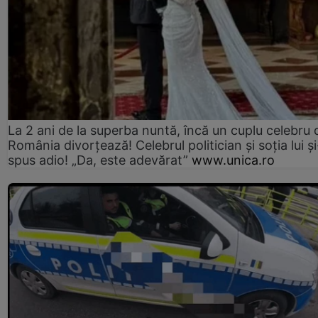
La 2 ani de la superba nuntă, încă un cuplu celebru 
România divorțează! Celebrul politician și soția lui ș
spus adio! „Da, este adevărat”
www.unica.ro