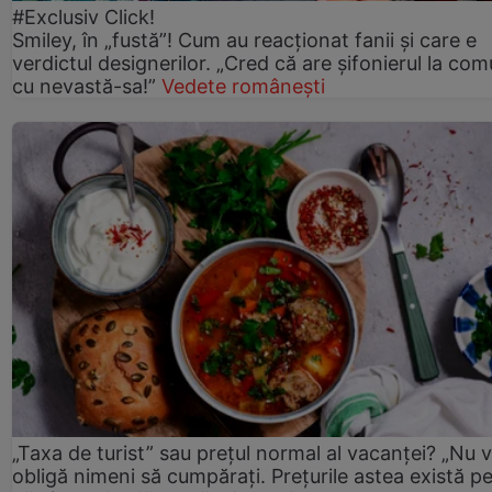
#Exclusiv Click!
Smiley, în „fustă”! Cum au reacționat fanii și care e
verdictul designerilor. „Cred că are șifonierul la co
cu nevastă-sa!”
Vedete românești
„Taxa de turist” sau prețul normal al vacanței? „Nu 
obligă nimeni să cumpărați. Prețurile astea există p