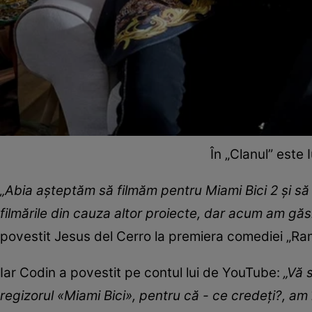
În „Clanul” este I
„Abia aşteptăm să filmăm pentru Miami Bici 2 şi s
filmările din cauza altor proiecte, dar acum am găsi
povestit Jesus del Cerro la premiera comediei „Ramo
Iar Codin a povestit pe contul lui de YouTube:
„Vă s
regizorul «Miami Bici», pentru că - ce credeţi?, am