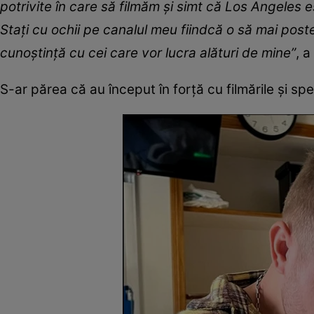
potrivite în care să filmăm şi simt că Los Angeles 
Staţi cu ochii pe canalul meu fiindcă o să mai poste
cunoştinţă cu cei care vor lucra alături de mine”
, 
S-ar părea că au început în forţă cu filmările şi s