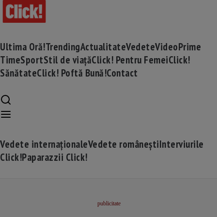
Ultima Oră!
Trending
Actualitate
Vedete
Video
Prime
Time
Sport
Stil de viață
Click! Pentru Femei
Click!
Sănătate
Click! Poftă Bună!
Contact
Vedete internaționale
Vedete românești
Interviurile
Click!
Paparazzii Click!