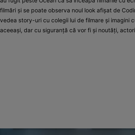
au fugit peste Ocean ca să înceapă filmările cu ech
filmări şi se poate observa noul look afişat de Codi
vedea story-uri cu colegii lui de filmare şi imagin
aceeaşi, dar cu siguranţă că vor fi şi noutăţi, actor