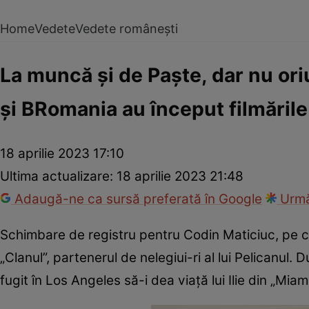
Home
Vedete
Vedete românești
La muncă şi de Paşte, dar nu ori
și BRomania au început filmările 
18 aprilie 2023 17:10
Ultima actualizare:
18 aprilie 2023 21:48
Adaugă-ne ca sursă preferată în Google
Urmă
Schimbare de registru pentru Codin Maticiuc, pe care
„Clanul”, partenerul de nelegiui-ri al lui Pelicanul. 
fugit în Los Angeles să-i dea viaţă lui Ilie din „Miam