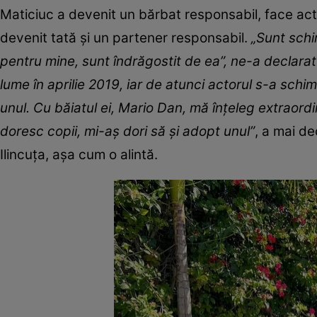
Maticiuc a devenit un bărbat responsabil, face acte 
devenit tată şi un partener responsabil.
„Sunt schi
pentru mine, sunt îndrăgostit de ea”, ne-a declara
lume în aprilie 2019, iar de atunci actorul s-a schimb
unul. Cu băiatul ei, Mario Dan, mă înţeleg extraordi
doresc copii, mi-aş dori să şi adopt unul”
, a mai de
Ilincuţa, aşa cum o alintă.