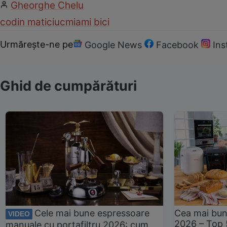
Gheorghe Chelu
codin maticiuc
miami bici
Urmărește-ne pe
Google News
Facebook
In
Ghid de cumpărături
Cele mai bune espressoare
Cea mai bun
VIDEO
2026 – Top 
manuale cu portafiltru 2026: cum