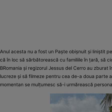
Anul acesta nu a fost un Paşte obişnuit şi liniştit p
că în loc să sărbătorească cu familiile în ţară, să
BRomania şi regizorul Jessus del Cerro au zburat 
lucreze şi să filmeze pentru cea de-a doua parte a 
momentan se mulţumesc să-i urmărească personajul lu