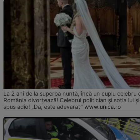
La 2 ani de la superba nuntă, încă un cuplu celebru 
România divorțează! Celebrul politician și soția lui ș
spus adio! „Da, este adevărat”
www.unica.ro