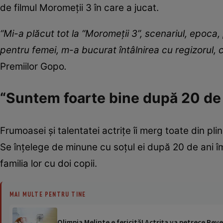
de filmul Moromeții 3 în care a jucat.
“Mi-a plăcut tot la “Moromeții 3”, scenariul, epoca, 
pentru femei, m-a bucurat întâlnirea cu regizorul, c
Premiilor Gopo
.
“Suntem foarte bine după 20 de
Frumoasei și talentatei actrițe îi merg toate din pl
Se înțelege de minune cu soțul ei după 20 de ani î
familia lor cu doi copii.
MAI MULTE PENTRU TINE
Olimpia Melinte e fericită! Actrița va petrece Reve