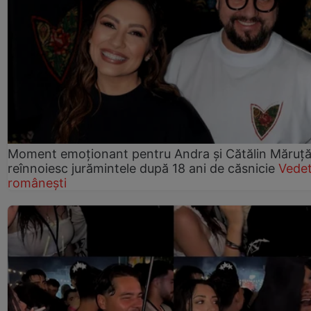
Moment emoționant pentru Andra și Cătălin Măruță!
reînnoiesc jurămintele după 18 ani de căsnicie
Vede
românești