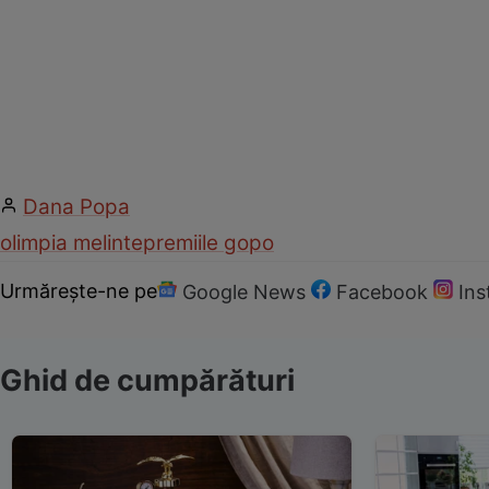
Dana Popa
olimpia melinte
premiile gopo
Urmărește-ne pe
Google News
Facebook
In
Ghid de cumpărături