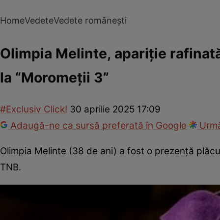
Home
Vedete
Vedete românești
Olimpia Melinte, apariție rafinat
la “Moromeții 3”
#Exclusiv Click!
30 aprilie 2025 17:09
Adaugă-ne ca sursă preferată în Google
Urmă
Olimpia Melinte (38 de ani) a fost o prezență plăc
TNB.