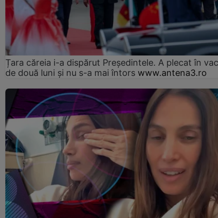
Țara căreia i-a dispărut Președintele. A plecat în va
de două luni și nu s-a mai întors
www.antena3.ro