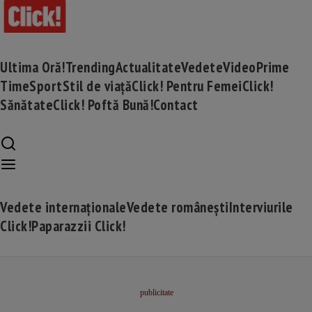
Ultima Oră!
Trending
Actualitate
Vedete
Video
Prime
Time
Sport
Stil de viață
Click! Pentru Femei
Click!
Sănătate
Click! Poftă Bună!
Contact
Vedete internaționale
Vedete românești
Interviurile
Click!
Paparazzii Click!