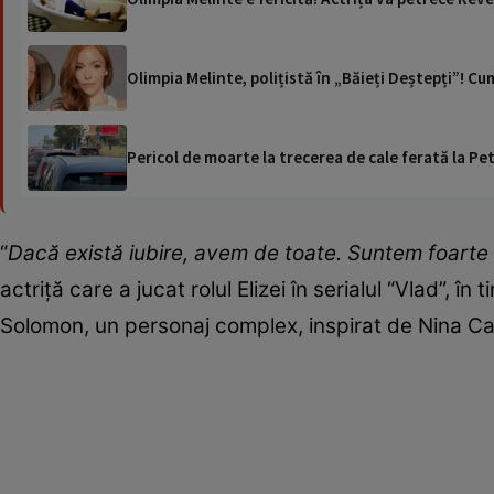
Olimpia Melinte, polițistă în „Băieți Deștepți”! C
Pericol de moarte la trecerea de cale ferată la Pet
“
Dacă există iubire, avem de toate. Suntem foarte 
actriță care a jucat rolul Elizei în serialul “Vlad”, 
Solomon, un personaj complex, inspirat de Nina Ca