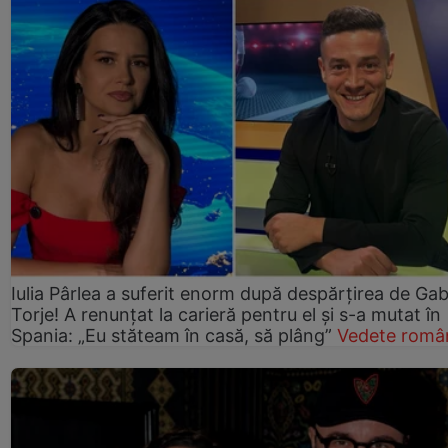
Iulia Pârlea a suferit enorm după despărțirea de Gab
Torje! A renunțat la carieră pentru el și s-a mutat în
Spania: „Eu stăteam în casă, să plâng”
Vedete româ