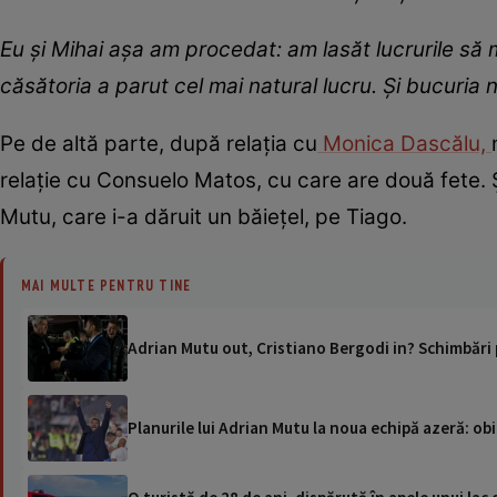
Eu și Mihai așa am procedat: am lasăt lucrurile să m
căsătoria a parut cel mai natural lucru. Și bucuria n
Pe de altă parte, după relația cu
Monica Dascălu,
relație cu Consuelo Matos, cu care are două fete. Ș
Mutu, care i-a dăruit un băiețel, pe Tiago.
MAI MULTE PENTRU TINE
Adrian Mutu out, Cristiano Bergodi in? Schimbări 
Planurile lui Adrian Mutu la noua echipă azeră: o