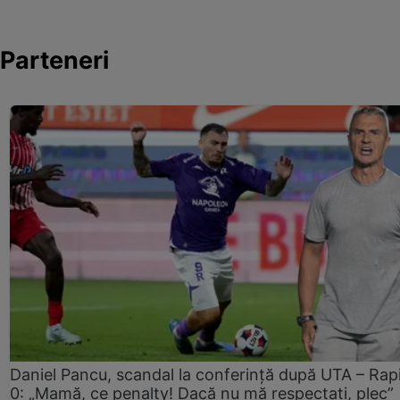
Parteneri
Daniel Pancu, scandal la conferință după UTA – Rap
0: „Mamă, ce penalty! Dacă nu mă respectați, plec”