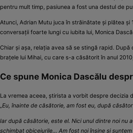
pentru mult timp, pasiunea a fost una destul de pute
Atunci, Adrian Mutu juca în străinătate și plătea 
conversații foarte lungi cu iubita lui, Monica Dască
Chiar și așa, relația avea să se stingă rapid. După 
brațele lui Mihai, cu care s-a căsătorit în anul 2010,
Ce spune Monica Dascălu despre
La vremea aceea, știrista a vorbit despre decizia d
„Eu, îna­inte de căsătorie, am fost eu, după căsătorie
Iar după căsătorie, este el. Nici unul dintre noi n
schimbat obiceiurile… Am fost noi înşine și suntem n