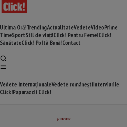
Ultima Oră!
Trending
Actualitate
Vedete
Video
Prime
Time
Sport
Stil de viață
Click! Pentru Femei
Click!
Sănătate
Click! Poftă Bună!
Contact
Vedete internaționale
Vedete românești
Interviurile
Click!
Paparazzii Click!