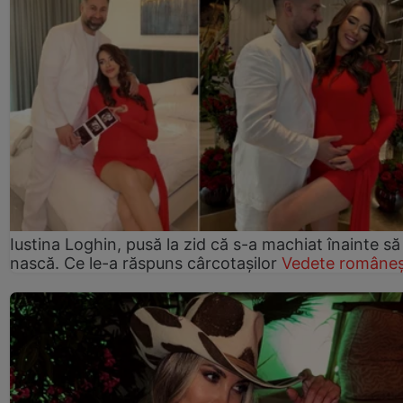
Iustina Loghin, pusă la zid că s-a machiat înainte să
nască. Ce le-a răspuns cârcotașilor
Vedete româneș