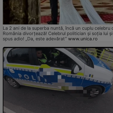
La 2 ani de la superba nuntă, încă un cuplu celebru 
România divorțează! Celebrul politician și soția lui ș
spus adio! „Da, este adevărat”
www.unica.ro