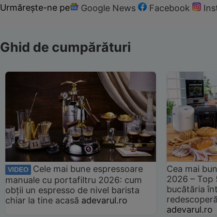
Urmărește-ne pe
Google News
Facebook
In
Ghid de cumpărături
Cele mai bune espressoare
Cea mai bun
VIDEO
2026 – Top 
manuale cu portafiltru 2026: cum
bucătăria înt
obții un espresso de nivel barista
redescoperă 
chiar la tine acasă
adevarul.ro
adevarul.ro