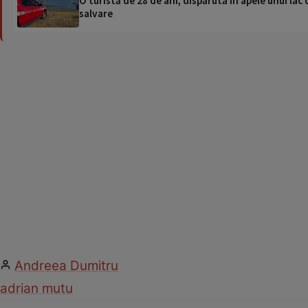
O turistă de 28 de ani, dispărută în apele unui lac 
salvare
Andreea Dumitru
adrian mutu