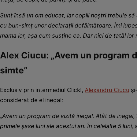
Sunt însă un om educat, iar copiii noștri trebuie 
cu bun-simț unor declarații defăimătoare. Îmi iube
mama lor, așa cum susține ea. Dar nici de tatăl lor
Alex Ciucu: „Avem un program de 
simte”
Exclusiv prin intermediul Click!,
Alexandru Ciucu
și
considerat de el inegal:
„Avem un program de vizită inegal. Atât de inegal, 
primele șase luni ale acestui an. În celelalte 5 luni