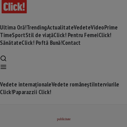
Ultima Oră!
Trending
Actualitate
Vedete
Video
Prime
Time
Sport
Stil de viață
Click! Pentru Femei
Click!
Sănătate
Click! Poftă Bună!
Contact
Vedete internaționale
Vedete românești
Interviurile
Click!
Paparazzii Click!