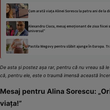
Cum arată viața Alinei Sorescu la patru ani de la d
Alexandru Ciucu, mesaj emoționant de ziua fiicei sa
universul”
Pastila Wegovy pentru slăbit ajunge în Europa. Tr
De asta și postez așa rar, pentru că nu vreau să le
că, pentru ele, este o traumă imensă această înce
Mesaj pentru Alina Sorescu: „Ori
viața!”