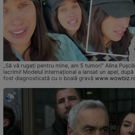
„Să vă rugați pentru mine, am 5 tumori” Alina Pușcău
lacrimi! Modelul internațional a lansat un apel, după
fost diagnosticată cu o boală gravă
www.wowbiz.r