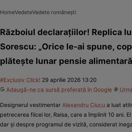
Home
Vedete
Vedete românești
Războiul declarațiilor! Replica 
Sorescu: „Orice le-ai spune, copi
plătește lunar pensie alimentar
#Exclusiv Click!
29 aprilie 2026 13:20
Adaugă-ne ca sursă preferată în Google
Urmă
Designerul vestimentar
Alexandru Ciucu
a luat ati
petrecerea fiicei lor, Raisa, care a împlinit 10 ani. E
dar și despre programul de vizită, considerat inega