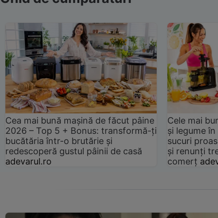
Cea mai bună mașină de făcut pâine
Cele mai bu
2026 – Top 5 + Bonus: transformă-ți
și legume în
bucătăria într-o brutărie și
sucuri proas
redescoperă gustul pâinii de casă
și renunți tr
adevarul.ro
comerț
adev