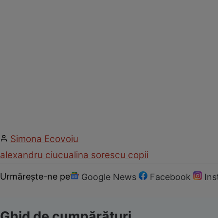
Simona Ecovoiu
alexandru ciucu
alina sorescu copii
Urmărește-ne pe
Google News
Facebook
In
Ghid de cumpărături