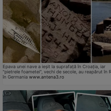
Epava unei nave a ieșit la suprafață în Croația, iar
"pietrele foametei", vechi de secole, au reapărut în R
în Germania
www.antena3.ro