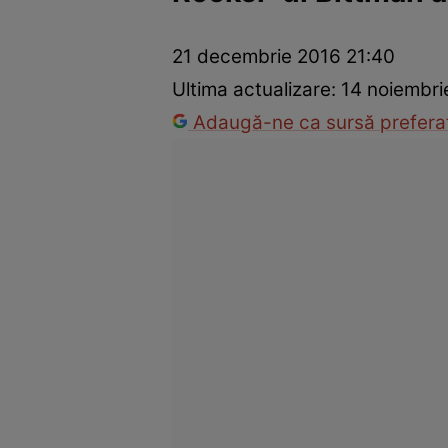
Vedete internaționale
Vedete românești
Interviurile Cli
21 decembrie 2016 21:40
Ultima actualizare:
14 noiembri
Adaugă-ne ca sursă preferat