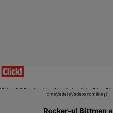
Ultima Oră!
Trending
Actualitate
Vedete
Video
Prime Ti
Home
Vedete
Vedete românești
Rocker-ul Bittman a 