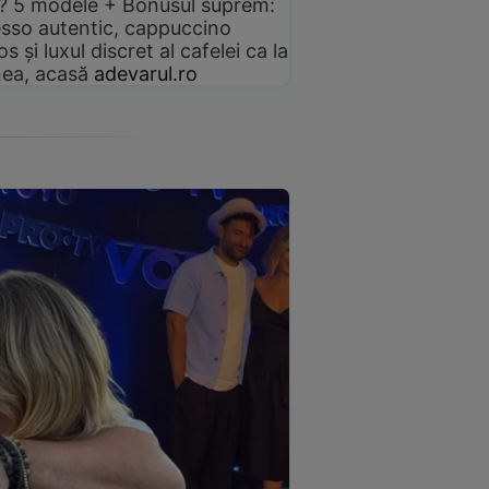
? 5 modele + Bonusul suprem:
sso autentic, cappuccino
s și luxul discret al cafelei ca la
ea, acasă
adevarul.ro