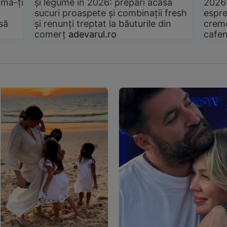
rmă-ți
și legume în 2026: prepari acasă
2026
sucuri proaspete și combinații fresh
espre
să
și renunți treptat la băuturile din
cremo
comerț
adevarul.ro
cafen