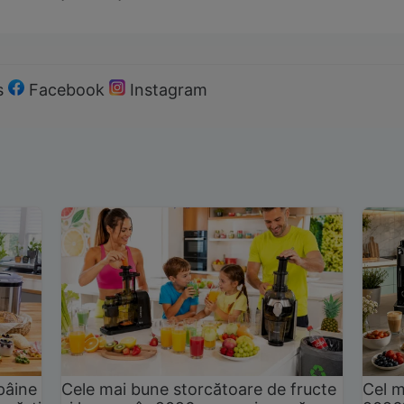
s
Facebook
Instagram
pâine
Cele mai bune storcătoare de fructe
Cel m