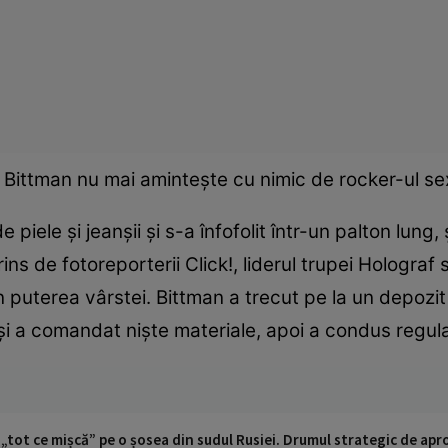
 Bittman nu mai aminteşte cu nimic de rocker-ul s
e piele şi jeanşii şi s-a înfofolit într-un palton lung
prins de fotoreporterii Click!, liderul trupei Holog
n puterea vârstei. Bittman a trecut pe la un depozit
 şi a comandat nişte materiale, apoi a condus regu
 „tot ce mișcă” pe o șosea din sudul Rusiei. Drumul strategic de ap