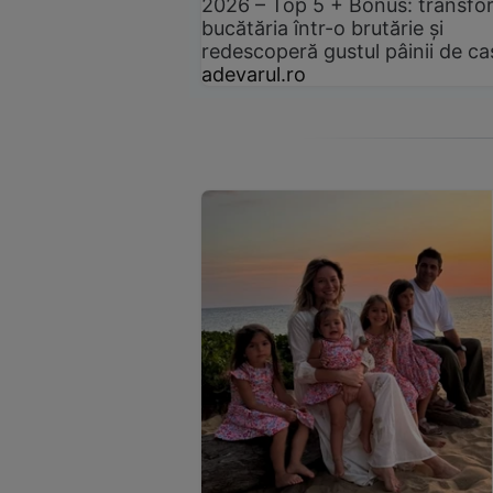
2026 – Top 5 + Bonus: transfo
bucătăria într-o brutărie și
redescoperă gustul pâinii de ca
adevarul.ro