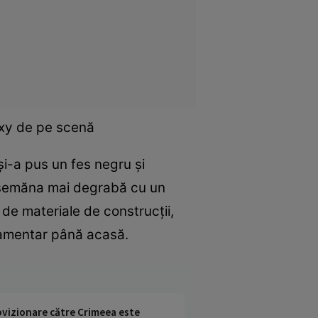
exy de pe scenă
, şi-a pus un fes negru şi
raf semăna mai degrabă cu un
 de materiale de construcţii,
lamentar până acasă.
rovizionare către Crimeea este