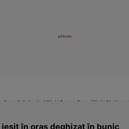
me
Sport
Stil de viață
Click! Pentru Femei
Click! Sănătate
ieşit în oraş deghizat în bunic