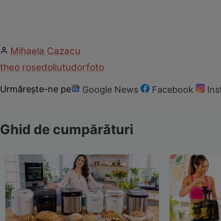
Mihaela Cazacu
theo rose
doliu
tudor
foto
Urmărește-ne pe
Google News
Facebook
In
Ghid de cumpărături