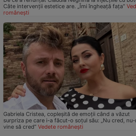
Câte intervenții estetice are. „Îmi îngheață fața”
Ved
românești
Gabriela Cristea, copleșită de emoții când a văzut
surpriza pe care i-a făcut-o soțul său: „Nu cred, nu
vine să cred”
Vedete românești