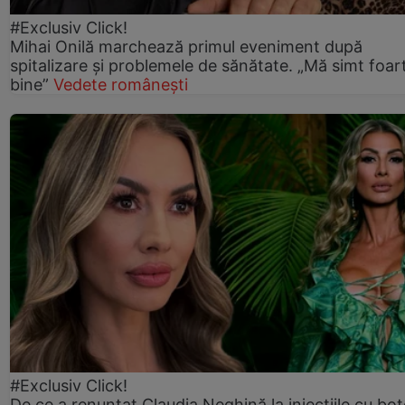
#Exclusiv Click!
Mihai Onilă marchează primul eveniment după
spitalizare și problemele de sănătate. „Mă simt foar
bine”
Vedete românești
#Exclusiv Click!
De ce a renunțat Claudia Neghină la injecțiile cu bot