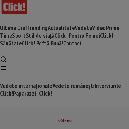
Ultima Oră!
Trending
Actualitate
Vedete
Video
Prime
Time
Sport
Stil de viață
Click! Pentru Femei
Click!
Sănătate
Click! Poftă Bună!
Contact
Vedete internaționale
Vedete românești
Interviurile
Click!
Paparazzii Click!