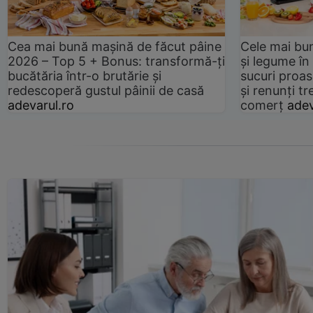
Cea mai bună mașină de făcut pâine
Cele mai bu
2026 – Top 5 + Bonus: transformă-ți
și legume în
bucătăria într-o brutărie și
sucuri proas
redescoperă gustul pâinii de casă
și renunți tr
adevarul.ro
comerț
adev