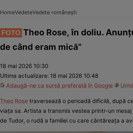
Home
Vedete
Vedete românești
Theo Rose, în doliu. Anunțu
FOTO
de când eram mică”
18 mai 2026 10:30
Ultima actualizare:
18 mai 2026 10:48
Adaugă-ne ca sursă preferată în Google
Urmă
Theo Rose
traversează o perioadă dificilă, după c
viața sa. Artista a transmis vestea printr-un mesaj
de Tudor, o rudă a familiei cu care cântăreața a av