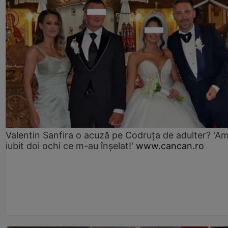
Valentin Sanfira o acuză pe Codruța de adulter? 'A
iubit doi ochi ce m-au înșelat!'
www.cancan.ro