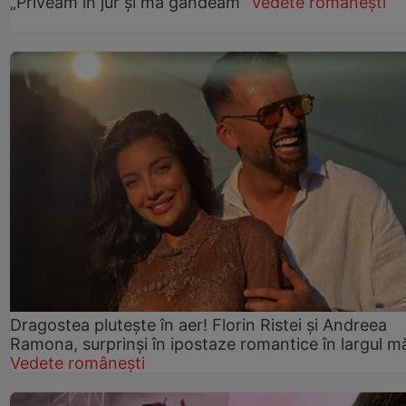
„Priveam în jur și mă gândeam”
Vedete românești
Dragostea plutește în aer! Florin Ristei și Andreea
Ramona, surprinși în ipostaze romantice în largul mă
Vedete românești