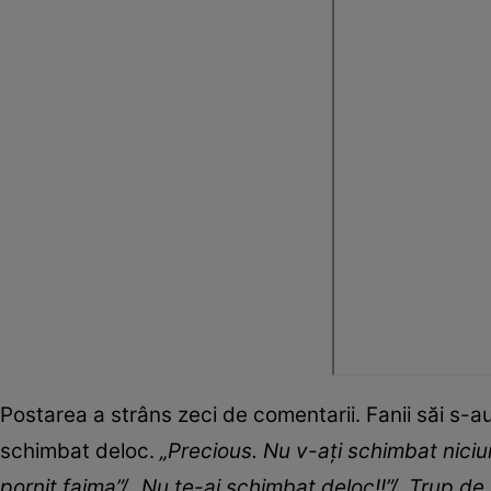
Postarea a strâns zeci de comentarii. Fanii săi s-au
schimbat deloc.
„Precious. Nu v-ați schimbat niciun
pornit faima”/ „Nu te-ai schimbat deloc!!”/ „Trup de