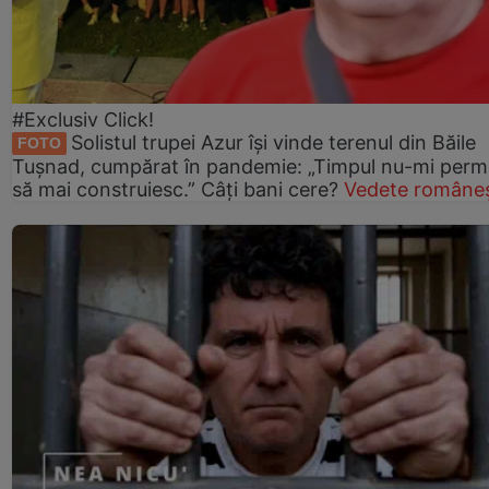
#Exclusiv Click!
Solistul trupei Azur își vinde terenul din Băile
FOTO
Tușnad, cumpărat în pandemie: „Timpul nu-mi perm
să mai construiesc.” Câți bani cere?
Vedete româneș