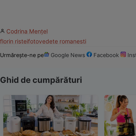
Codrina Mențel
florin ristei
foto
vedete romanesti
Urmărește-ne pe
Google News
Facebook
In
Ghid de cumpărături