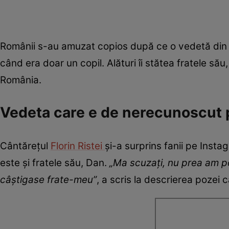
Românii s-au amuzat copios după ce o vedetă din s
când era doar un copil. Alături îi stătea fratele să
România.
Vedeta care e de nerecunoscut 
Cântărețul
Florin Ristei
și-a surprins fanii pe Insta
este și fratele său, Dan.
„Ma scuzați, nu prea am poz
câștigase frate-meu”
, a scris la descrierea pozei c