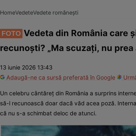
Home
Vedete
Vedete românești
Vedeta din România care și-
FOTO
recunoști? „Ma scuzați, nu prea
13 iunie 2026 13:43
Adaugă-ne ca sursă preferată în Google
Urmă
Un celebru cântăreț din România a surprins internet
să-l recunoască doar dacă văd acea poză. Internau
că nu s-a schimbat deloc de atunci.