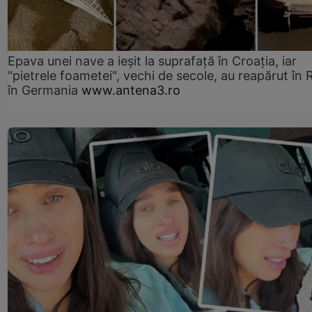
Epava unei nave a ieșit la suprafață în Croația, iar
"pietrele foametei", vechi de secole, au reapărut în R
în Germania
www.antena3.ro