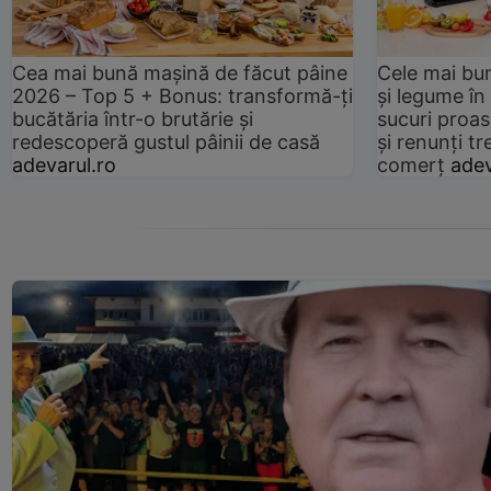
Cea mai bună mașină de făcut pâine
Cele mai bu
2026 – Top 5 + Bonus: transformă-ți
și legume în
bucătăria într-o brutărie și
sucuri proas
redescoperă gustul pâinii de casă
și renunți tr
adevarul.ro
comerț
adev