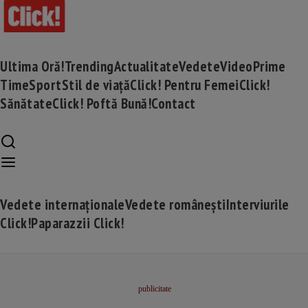
Ultima Oră!
Trending
Actualitate
Vedete
Video
Prime
Time
Sport
Stil de viață
Click! Pentru Femei
Click!
Sănătate
Click! Poftă Bună!
Contact
Vedete internaționale
Vedete românești
Interviurile
Click!
Paparazzii Click!