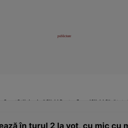
me
Sport
Stil de viață
Click! Pentru Femei
Click! Sănătate
ează în turul 2 la vot, cu mic cu