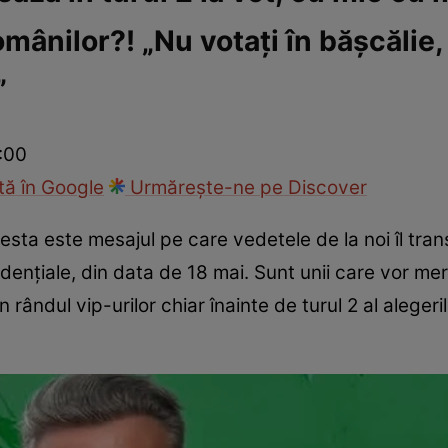
omânilor?! „Nu votați în bășcălie,
ck!
Paparazzii Click!
”
:00
ă în Google
Urmărește-ne pe Discover
esta este mesajul pe care vedetele de la noi îl trans
idențiale, din data de 18 mai. Sunt unii care vor mer
 în rândul vip-urilor chiar înainte de turul 2 al alege