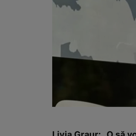
Livia Graur: „O să vo