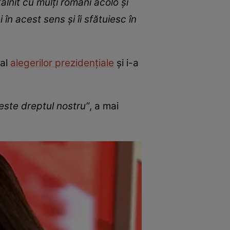
tâlnit cu mulți români acolo și
în acest sens și îi sfătuiesc în
 al
alegerilor prezidențiale
și i-a
este dreptul nostru”
, a mai