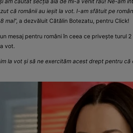
a și am căutat secția aia de mi-a venit rău! Ne-am în
 că românii au ieșit la vot. I-am sfătuit pe români 
18 mai
”, a dezvăluit Cătălin Botezatu, pentru Click!
 un mesaj pentru români în ceea ce privește turul 2
la vot.
șim la vot și să ne exercităm acest drept pentru că 