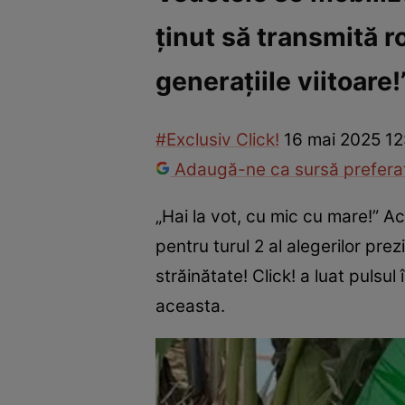
ținut să transmită r
Vedete internaționale
Vedete românești
Interviurile Cli
generațiile viitoare!
#Exclusiv Click!
16 mai 2025 12
Adaugă-ne ca sursă preferat
„Hai la vot, cu mic cu mare!” Ac
pentru turul 2 al alegerilor prez
străinătate! Click! a luat pulsul
aceasta.