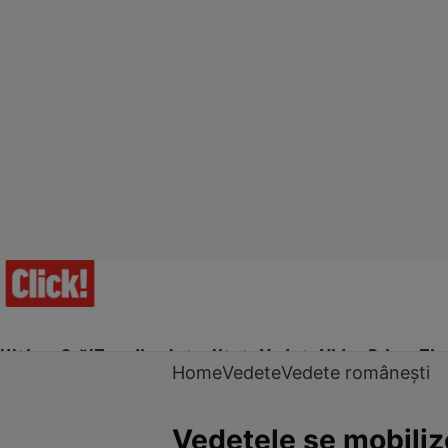
Ultima Oră!
Trending
Actualitate
Vedete
Video
Prime Ti
Home
Vedete
Vedete românești
Vedetele se mobiliz