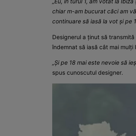
„Eu, în turul 1, am votat la Ibiz
chiar m-am bucurat căci am văzut
continuare să iasă la vot și pe 
Designerul a ținut să transmită
îndemnat să iasă cât mai mulți 
„Și pe 18 mai este nevoie să ie
spus cunoscutul designer.