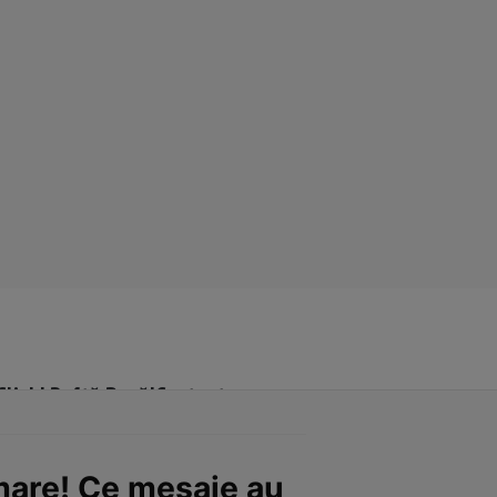
Click! Poftă Bună!
Contact
 mare! Ce mesaje au