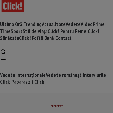
Ultima Oră!
Trending
Actualitate
Vedete
Video
Prime
Time
Sport
Stil de viață
Click! Pentru Femei
Click!
Sănătate
Click! Poftă Bună!
Contact
Vedete internaționale
Vedete românești
Interviurile
Click!
Paparazzii Click!