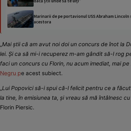
dacă știi unde să te uiți”
Marinarii de pe portavionul USS Abraham Lincoln su
acestora
„
Mai știi că am avut noi doi un concurs de înot la 
lei. Și ca să mi-i recuperez m-am gândit să-l rog 
faci un concurs cu Florin, nu acum imediat, mai pe 
Negru p
e acest subiect.
„
Lui Popovici să-i spui că-l felicit pentru ce a făcu
la tine, în emisiunea ta, și vreau să mă întâlnesc cu
Florin Piersic.