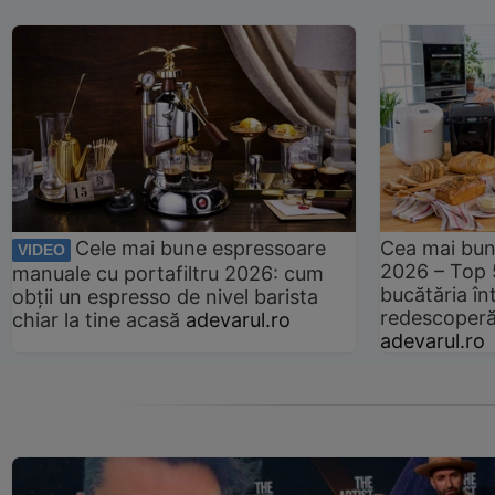
Cele mai bune espressoare
Cea mai bun
VIDEO
2026 – Top 
manuale cu portafiltru 2026: cum
bucătăria înt
obții un espresso de nivel barista
redescoperă 
chiar la tine acasă
adevarul.ro
adevarul.ro