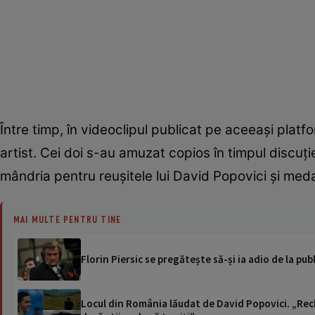
Între timp, în videoclipul publicat pe aceeași plat
artist. Cei doi s-au amuzat copios în timpul discuției
mândria pentru reușitele lui David Popovici și medal
MAI MULTE PENTRU TINE
Florin Piersic se pregătește să-și ia adio de la p
Locul din România lăudat de David Popovici. „Rech