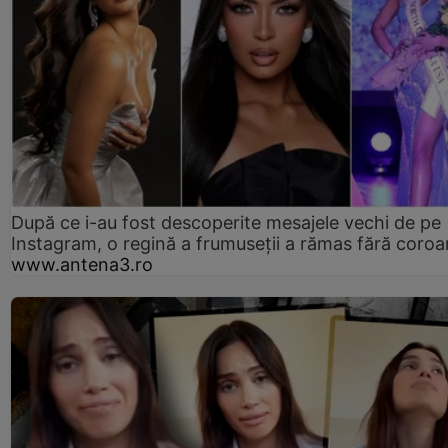
După ce i-au fost descoperite mesajele vechi de pe
Instagram, o regină a frumuseții a rămas fără coro
www.antena3.ro