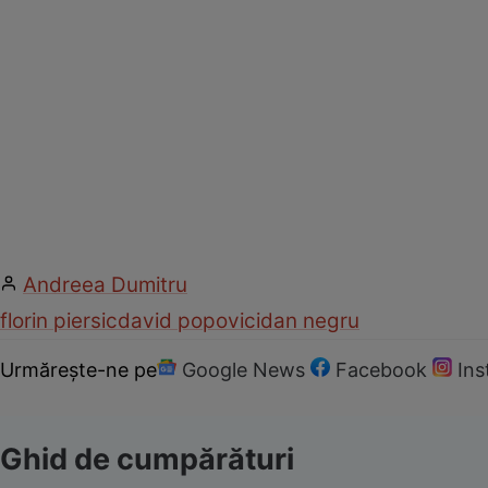
Andreea Dumitru
florin piersic
david popovici
dan negru
Urmărește-ne pe
Google News
Facebook
In
Ghid de cumpărături