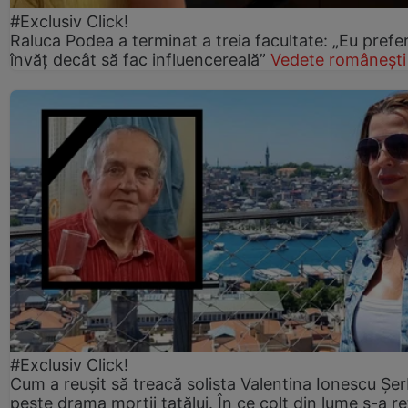
#Exclusiv Click!
Raluca Podea a terminat a treia facultate: „Eu prefe
învăț decât să fac influencereală”
Vedete românești
#Exclusiv Click!
Cum a reușit să treacă solista Valentina Ionescu Șe
peste drama morții tatălui. În ce colț din lume s-a re