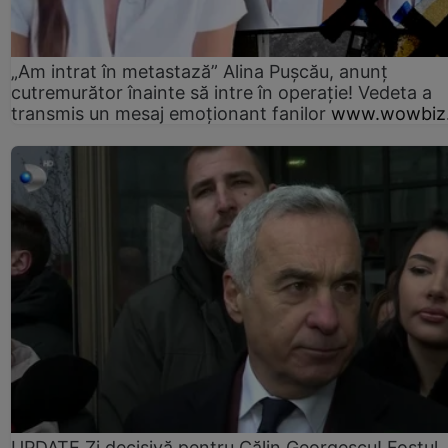
„Am intrat în metastază” Alina Pușcău, anunț
cutremurător înainte să intre în operație! Vedeta a
transmis un mesaj emoționant fanilor
www.wowbiz.
UPDATE Zi decisivă pentru Călin Georgescu! Fostul