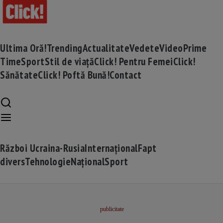
Ultima Oră!
Trending
Actualitate
Vedete
Video
Prime
Time
Sport
Stil de viață
Click! Pentru Femei
Click!
Sănătate
Click! Poftă Bună!
Contact
Război Ucraina-Rusia
Internațional
Fapt
divers
Tehnologie
Național
Sport