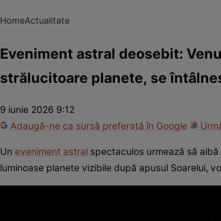
Home
Actualitate
Eveniment astral deosebit: Venus
strălucitoare planete, se întâlnes
9 iunie 2026 9:12
Adaugă-ne ca sursă preferată în Google
Urmă
Un
eveniment astral
spectaculos urmează să aibă l
luminoase planete vizibile după apusul Soarelui, v