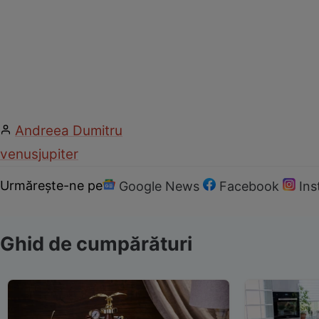
Andreea Dumitru
venus
jupiter
Urmărește-ne pe
Google News
Facebook
In
Ghid de cumpărături