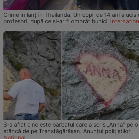
Crime în lanț în Thailanda. Un copil de 14 ani a ucis 
profesori, după ce și-ar fi omorât bunicii
Internațion
S-a aflat cine este bărbatul care a scris „Anna” pe o
stâncă de pe Transfăgărășan. Anunțul polițiștilor
Național