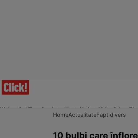
Ultima Oră!
Trending
Actualitate
Vedete
Video
Prime Ti
Home
Actualitate
Fapt divers
10 bulbi care înflor