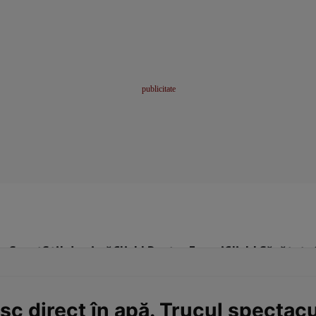
me
Sport
Stil de viață
Click! Pentru Femei
Click! Sănătate
esc direct în apă. Trucul spectac