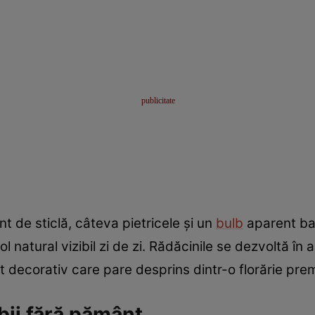
nt de sticlă, câteva pietricele și un
bulb
aparent ban
natural vizibil zi de zi. Rădăcinile se dezvoltă în ap
t decorativ care pare desprins dintr-o florărie pre
lbii fără pământ