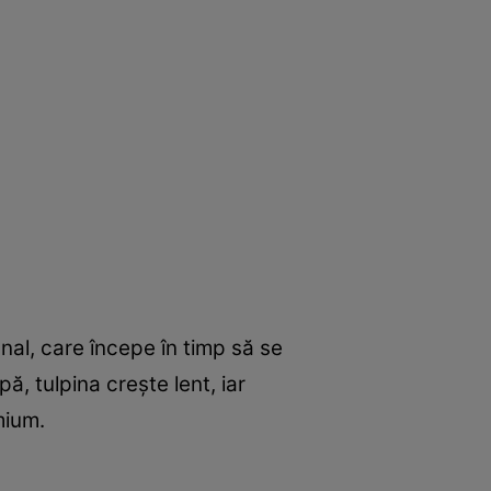
al, care începe în timp să se
ă, tulpina crește lent, iar
mium.