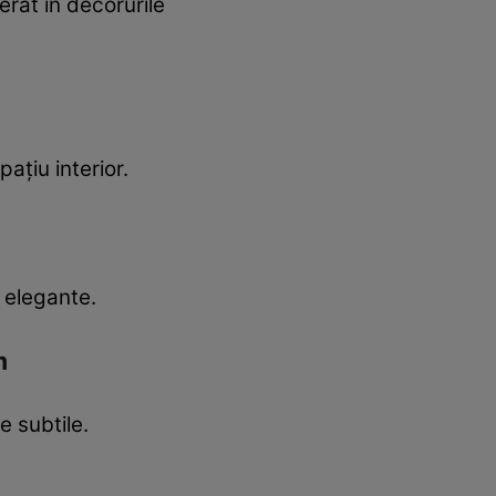
erat în decorurile
ațiu interior.
u elegante.
m
e subtile.