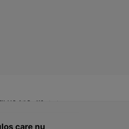
Click! Poftă Bună!
Contact
ulos care nu