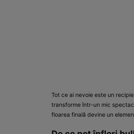
Tot ce ai nevoie este un recipie
transforme într-un mic spectacol 
floarea finală devine un elemen
De ce pot înflori bu