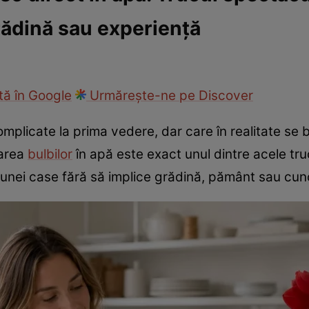
rădină sau experiență
ie
Național
Sport
ă în Google
Urmărește-ne pe Discover
omplicate la prima vedere, dar care în realitate se
varea
bulbilor
în apă este exact unul dintre acele truc
unei case fără să implice grădină, pământ sau cun