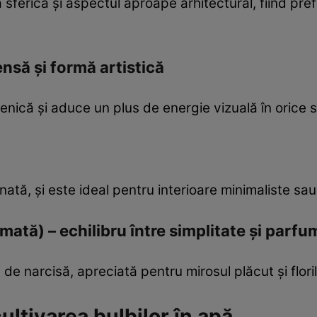
sferică și aspectul aproape arhitectural, fiind pref
nsă și formă artistică
că și aduce un plus de energie vizuală în orice sp
onată, și este ideal pentru interioare minimaliste sa
mată) – echilibru între simplitate și parfu
 de narcisă, apreciată pentru mirosul plăcut și floril
ltivarea bulbilor în apă