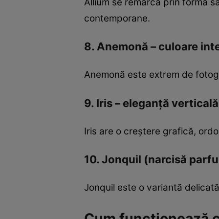
Allium se remarcă prin forma sa 
contemporane.
8. Anemonă – culoare inte
Anemonă este extrem de fotogeni
9. Iris – eleganță verticală
Iris are o creștere grafică, ord
10. Jonquil (narcisă parfu
Jonquil este o variantă delicată
Cum funcționează cu