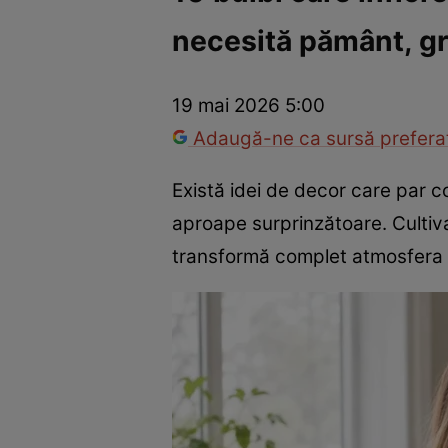
necesită pământ, g
Război Ucraina-Rusia
Internațional
Fapt divers
Tehnolog
19 mai 2026 5:00
Adaugă-ne ca sursă preferat
Există idei de decor care par c
aproape surprinzătoare. Culti
transformă complet atmosfera 