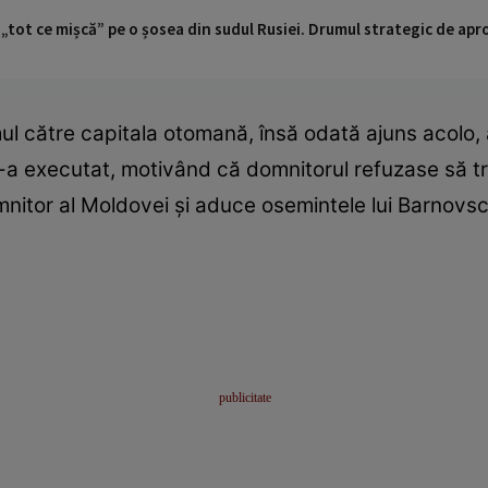
 „tot ce mișcă” pe o șosea din sudul Rusiei. Drumul strategic de ap
l către capitala otomană, însă odată ajuns acolo, a 
l-a executat, motivând că domnitorul refuzase să tr
nitor al Moldovei și aduce osemintele lui Barnovsch