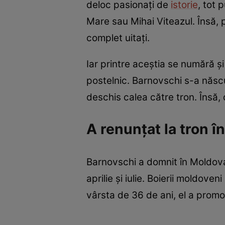
deloc pasionați de
istorie
, tot
Mare sau Mihai Viteazul. Însă, 
complet uitați.
Iar printre aceștia se numără ș
postelnic. Barnovschi s-a născu
deschis calea către tron. Însă,
A renunțat la tron î
Barnovschi a domnit în Moldova 
aprilie și iulie. Boierii moldov
vârsta de 36 de ani, el a promov