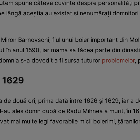
 putem spune câteva cuvinte despre personalități p
pe lângă aceștia au existat și nenumărați domnitori
i Miron Barnovschi, fiul unui boier important din Mo
t în anul 1590, iar mama sa făcea parte din dinastia
 domnia s-a dovedit a fi sursa tuturor
problemelor
,
n 1629
de două ori, prima dată între 1626 și 1629, iar a do
eni l-au ales domn după ce Radu Mihnea a murit, în 16
at mai multe legi favorabile micii boierimi, țăranilo