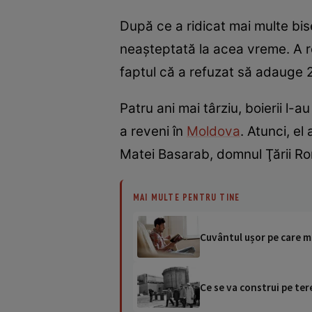
După ce a ridicat mai multe bise
neașteptată la acea vreme. A re
faptul că a refuzat să adauge 2
Patru ani mai târziu, boierii l-a
a reveni în
Moldova
. Atunci, e
Matei Basarab, domnul Ţării Rom
MAI MULTE PENTRU TINE
Cuvântul ușor pe care mu
Ce se va construi pe te