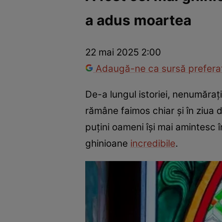
a adus moartea
Război Ucraina-Rusia
Internațional
Fapt divers
Tehnolog
22 mai 2025 2:00
Adaugă-ne ca sursă preferat
De-a lungul istoriei, nenumăraț
rămâne faimos chiar și în ziua 
puțini oameni își mai amintesc în
ghinioane
incredibile
.