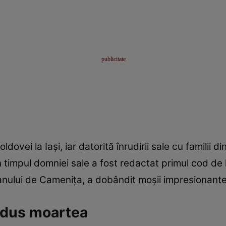
ldovei la Iași, iar datorită înrudirii sale cu familii d
 timpul domniei sale a fost redactat primul cod de l
lanului de Cameniţa, a dobândit moșii impresionante 
adus moartea