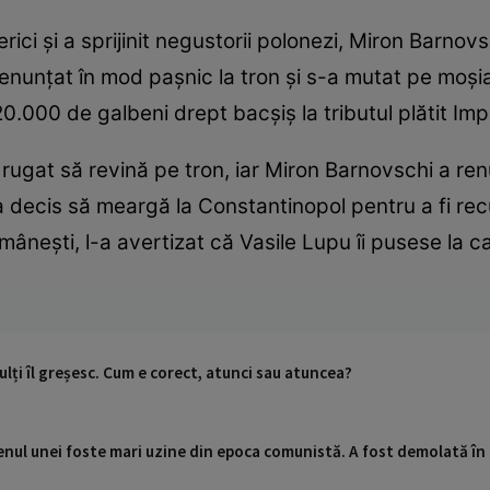
rici și a sprijinit negustorii polonezi, Miron Barnovs
nunțat în mod pașnic la tron și s-a mutat pe moșia 
0.000 de galbeni drept bacșiș la tributul plătit Im
u rugat să revină pe tron, iar Miron Barnovschi a renu
l a decis să meargă la Constantinopol pentru a fi re
âneşti, l-a avertizat că Vasile Lupu îi pusese la c
lți îl greșesc. Cum e corect, atunci sau atuncea?
renul unei foste mari uzine din epoca comunistă. A fost demolată în