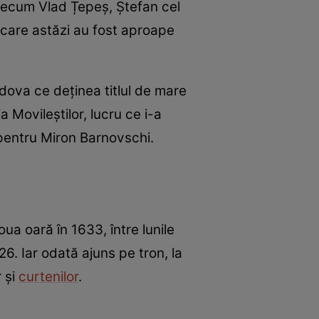
recum Vlad Țepeș, Ștefan cel
 care astăzi au fost aproape
ldova ce deținea titlul de mare
 Movileștilor, lucru ce i-a
 pentru Miron Barnovschi.
ua oară în 1633, între lunile
26. Iar odată ajuns pe tron, la
r și
curtenilor
.