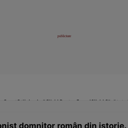
me
Sport
Stil de viață
Click! Pentru Femei
Click! Sănătate
onist domnitor român din istorie.