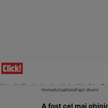
Ultima Oră!
Trending
Actualitate
Vedete
Video
Prime Ti
Home
Actualitate
Fapt divers
A fost cel mai ghini