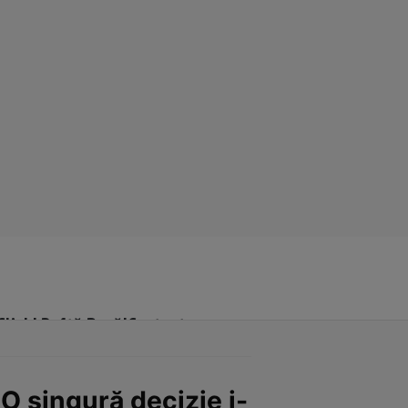
Click! Poftă Bună!
Contact
 O singură decizie i-