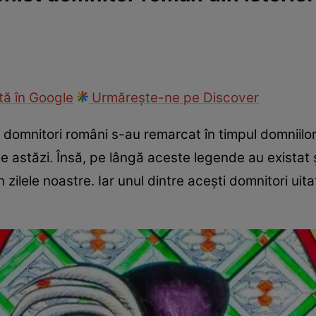
ie
Național
Sport
ă în Google
Urmărește-ne pe Discover
i domnitori români s-au remarcat în timpul domniilor
de astăzi. Însă, pe lângă aceste legende au existat 
 zilele noastre. Iar unul dintre acești domnitori uita