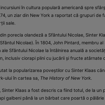
incursiuni în cultura populară americană spre sfârșit
74, un ziar din New York a raportat că grupuri de 
ii sale.
n porecla olandeză a Sfântului Nicolae, Sinter Kla
Sfântul Nicolae). În 1804, John Pintard, membru al 
n ale Sfântului Nicolae la întâlnirea anuală a societăț
, inclusiv ciorapi plini cu jucării și fructe atârnat
tat la popularizarea poveștilor cu Sinter Klaas când
k-ului în cartea sa,
The History of New York
.
Sinter Klaas a fost descris ca fiind totul, de la un
orapi galbeni până la un bărbat care poartă o pălărie