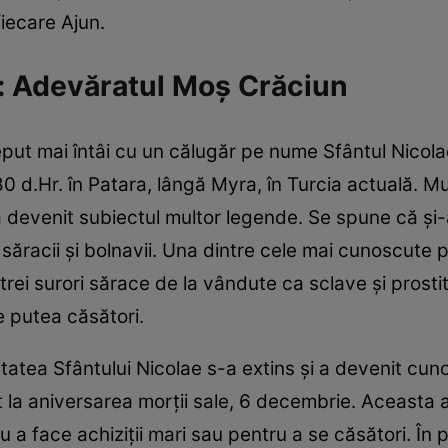
fiecare Ajun.
: Adevăratul Moș Crăciun
put mai întâi cu un călugăr pe nume Sfântul Nicola
0 d.Hr. în Patara, lângă Myra, în Turcia actuală. Mu
a devenit subiectul multor legende. Se spune că și-
d săracii și bolnavii. Una dintre cele mai cunoscute
rei surori sărace de la vândute ca sclave și prostit
e putea căsători.
itatea Sfântului Nicolae s-a extins și a devenit cun
rat la aniversarea morții sale, 6 decembrie. Aceasta
u a face achiziții mari sau pentru a se căsători. În 