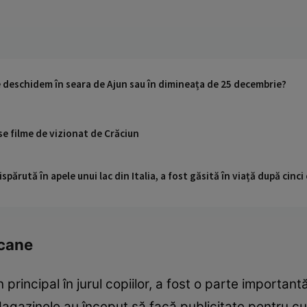
e deschidem în seara de Ajun sau în dimineața de 25 decembrie?
e filme de vizionat de Crăciun
ispărută în apele unui lac din Italia, a fost găsită în viață după cin
icane
 principal în jurul copiilor, a fost o parte important
 Magazinele au început să facă publicitate pentru c