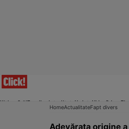
Ultima Oră!
Trending
Actualitate
Vedete
Video
Prime Ti
Home
Actualitate
Fapt divers
Adevărata origine a