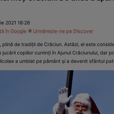
ie
Național
Sport
ie 2021 18:28
ă în Google
Urmărește-ne pe Discover
 plină de tradiții de Crăciun. Astăzi, el este consid
ucării copiilor cuminți în Ajunul Crăciunului, dar p
 Nicolae a umblat pe pământ și a devenit sfântul patr