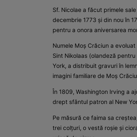
Sf. Nicolae a făcut primele sale 
decembrie 1773 și din nou în 17
pentru a onora aniversarea morț
Numele Moș Crăciun a evoluat di
Sint Nikolaas (olandeză pentru 
York, a distribuit gravuri în lem
imagini familiare de Moș Crăciun
În 1809, Washington Irving a aju
drept sfântul patron al New Yor
Pe măsură ce faima sa creștea, 
trei colțuri, o vestă roșie și ci