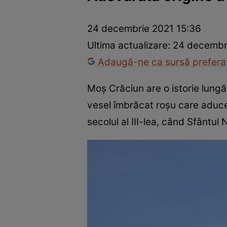
Război Ucraina-Rusia
Internațional
Fapt divers
Tehnolog
24 decembrie 2021 15:36
Ultima actualizare:
24 decembr
Adaugă-ne ca sursă preferat
Moș Crăciun are o istorie lungă,
vesel îmbrăcat roșu care aduce j
secolul al III-lea, când Sfântul