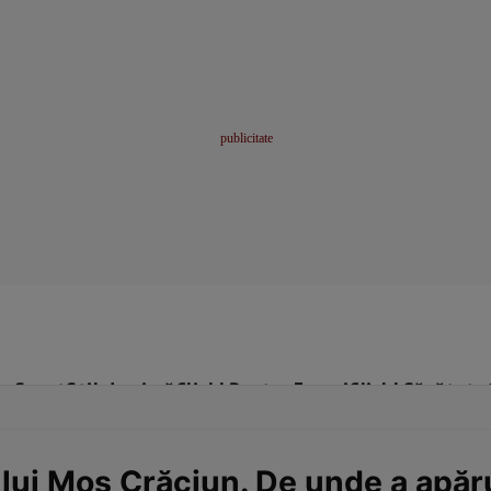
me
Sport
Stil de viață
Click! Pentru Femei
Click! Sănătate
 lui Moș Crăciun. De unde a apăr