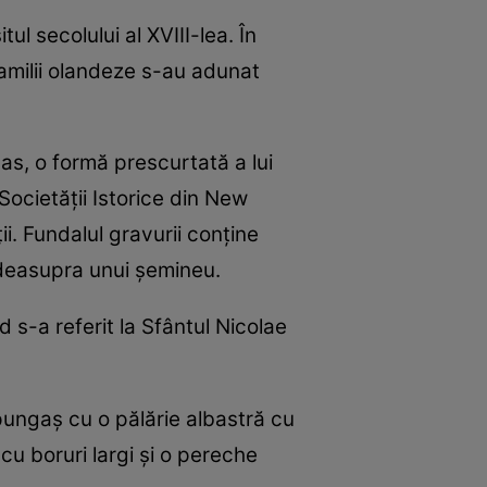
ul secolului al XVIII-lea. În
familii olandeze s-au adunat
as, o formă prescurtată a lui
Societății Istorice din New
ii. Fundalul gravurii conține
e deasupra unui șemineu.
 s-a referit la Sfântul Nicolae
 pungaș cu o pălărie albastră cu
 cu boruri largi și o pereche