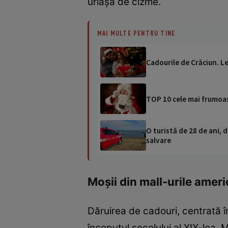
uriașă de cizme.
MAI MULTE PENTRU TINE
Cadourile de Crăciun. L
TOP 10 cele mai frumoas
O turistă de 28 de ani, d
salvare
Moșii din mall-urile amer
Dăruirea de cadouri, centrată în
începutul secolului al XIX-lea.