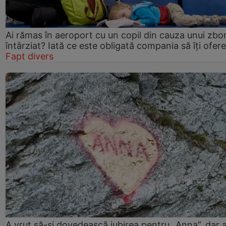
Ai rămas în aeroport cu un copil din cauza unui zbo
întârziat? Iată ce este obligată compania să îți ofere
Fapt divers
A vrut să-și dovedească iubirea pentru „Anna”, dar 