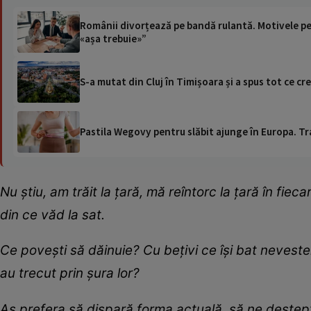
Românii divorțează pe bandă rulantă. Motivele pe
«așa trebuie»”
S-a mutat din Cluj în Timișoara și a spus tot ce c
Pastila Wegovy pentru slăbit ajunge în Europa. Tr
Nu știu, am trăit la țară, mă reîntorc la țară în fi
din ce văd la sat.
Ce povești să dăinuie? Cu bețivi ce își bat neveste
au trecut prin șura lor?
Aș prefera să dispară forma actuală, să ne deștept