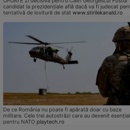
UPDATE Zi decisivă pentru Călin Georgescu! Fostul
candidat la prezidențiale află dacă va fi judecat pen
tentativă de lovitură de stat
www.stirilekanald.ro
De ce România nu poate fi apărată doar cu baze
militare. Cele trei autostrăzi care au devenit esenția
pentru NATO
playtech.ro