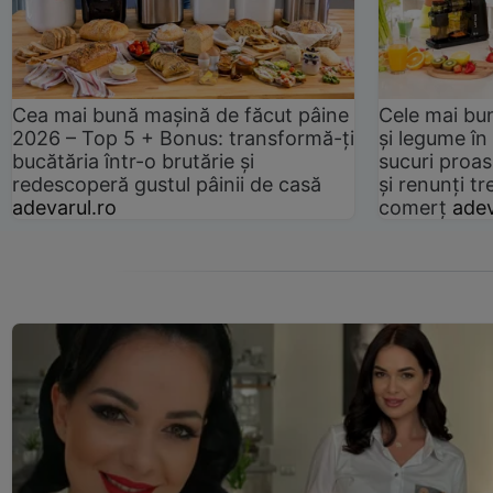
Cea mai bună mașină de făcut pâine
Cele mai bu
2026 – Top 5 + Bonus: transformă-ți
și legume în
bucătăria într-o brutărie și
sucuri proas
redescoperă gustul pâinii de casă
și renunți tr
adevarul.ro
comerț
adev