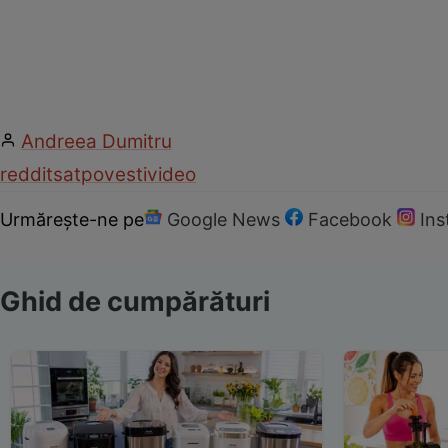
Andreea Dumitru
reddit
sat
povesti
video
Urmărește-ne pe
Google News
Facebook
In
Ghid de cumpărături