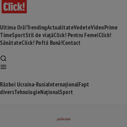
Ultima Oră!
Trending
Actualitate
Vedete
Video
Prime
Time
Sport
Stil de viață
Click! Pentru Femei
Click!
Sănătate
Click! Poftă Bună!
Contact
Război Ucraina-Rusia
Internațional
Fapt
divers
Tehnologie
Național
Sport