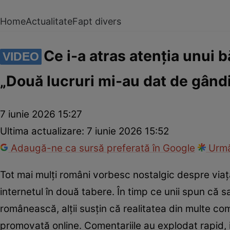
Home
Actualitate
Fapt divers
Ce i-a atras atenția unui 
VIDEO
„Două lucruri mi-au dat de gândi
7 iunie 2026 15:27
Ultima actualizare:
7 iunie 2026 15:52
Adaugă-ne ca sursă preferată în Google
Urmă
Tot mai mulți români vorbesc nostalgic despre viața
internetul în două tabere. În timp ce unii spun că s
românească, alții susțin că realitatea din multe co
promovată online. Comentariile au explodat rapid, ia