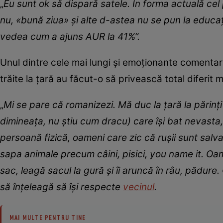
„
Eu sunt ok să dispară satele. În forma actuală cel p
nu, «bună ziua» și alte d-astea nu se pun la educați
vedea cum a ajuns AUR la 41%”.
Unul dintre cele mai lungi și emoționante comentar
trăite la țară au făcut-o să privească total diferit m
„
Mi se pare că romanizezi. Mă duc la țară la părinți 
dimineața, nu știu cum dracu) care își bat nevasta
persoană fizică, oameni care zic că rușii sunt sa
sapa animale precum câini, pisici, you name it. Oamen
sac, leagă sacul la gură și îi aruncă în râu, pădu
să înțeleagă să își respecte
vecinul
.
MAI MULTE PENTRU TINE