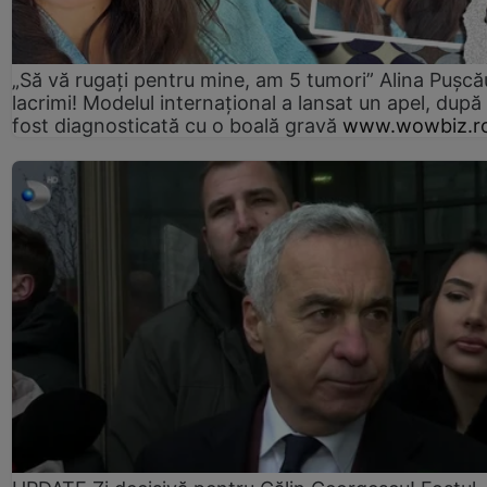
„Să vă rugați pentru mine, am 5 tumori” Alina Pușcău
lacrimi! Modelul internațional a lansat un apel, după
fost diagnosticată cu o boală gravă
www.wowbiz.r