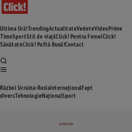
Ultima Oră!
Trending
Actualitate
Vedete
Video
Prime
Time
Sport
Stil de viață
Click! Pentru Femei
Click!
Sănătate
Click! Poftă Bună!
Contact
Război Ucraina-Rusia
Internațional
Fapt
divers
Tehnologie
Național
Sport