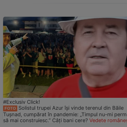
#Exclusiv Click!
Solistul trupei Azur își vinde terenul din Băile
FOTO
Tușnad, cumpărat în pandemie: „Timpul nu-mi perm
să mai construiesc.” Câți bani cere?
Vedete româneș