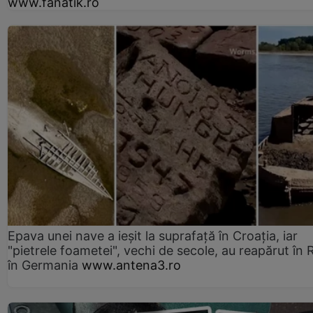
www.fanatik.ro
Epava unei nave a ieșit la suprafață în Croația, iar
"pietrele foametei", vechi de secole, au reapărut în R
în Germania
www.antena3.ro