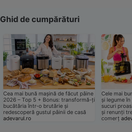
Ghid de cumpărături
Cea mai bună mașină de făcut pâine
Cele mai bu
2026 – Top 5 + Bonus: transformă-ți
și legume în
bucătăria într-o brutărie și
sucuri proas
redescoperă gustul pâinii de casă
și renunți tr
adevarul.ro
comerț
adev