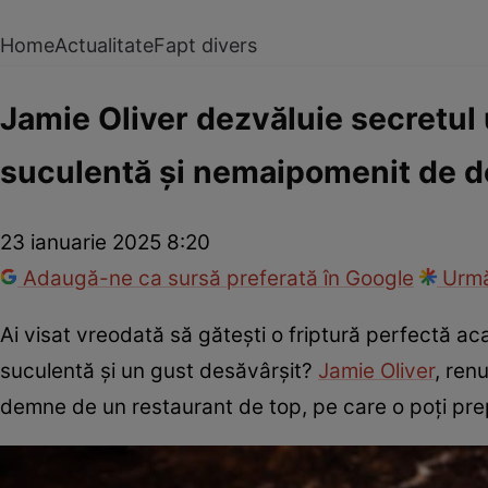
Home
Actualitate
Fapt divers
Jamie Oliver dezvăluie secretul u
suculentă și nemaipomenit de de
23 ianuarie 2025 8:20
Adaugă-ne ca sursă preferată în Google
Urmă
Ai visat vreodată să gătești o friptură perfectă a
suculentă și un gust desăvârșit?
Jamie Oliver
, ren
demne de un restaurant de top, pe care o poți prep