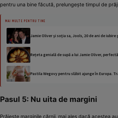
pentru una bine făcută, prelungește timpul de prăji
MAI MULTE PENTRU TINE
Jamie Oliver şi soţia sa, Jools, 20 de ani de iubire 
Rețeta genială de supă a lui Jamie Oliver, perfect
Pastila Wegovy pentru slăbit ajunge în Europa. Tr
Pasul 5: Nu uita de margini
Prăjește marginile cărnii, mai ales dacă acestea a