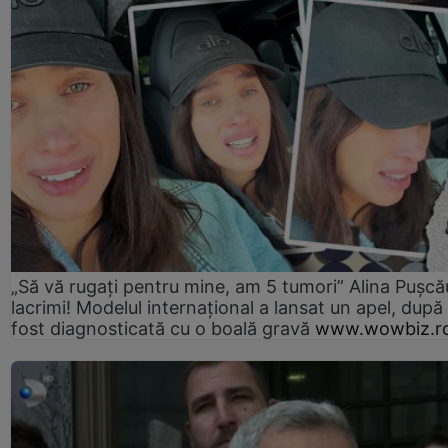
„Să vă rugați pentru mine, am 5 tumori” Alina Pușcău
lacrimi! Modelul internațional a lansat un apel, după
fost diagnosticată cu o boală gravă
www.wowbiz.r