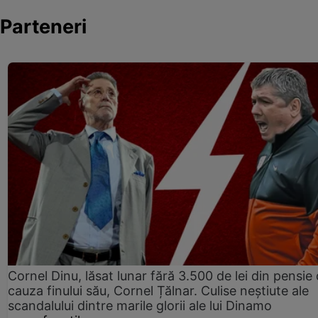
Parteneri
Cornel Dinu, lăsat lunar fără 3.500 de lei din pensie 
cauza finului său, Cornel Țălnar. Culise neștiute ale
scandalului dintre marile glorii ale lui Dinamo