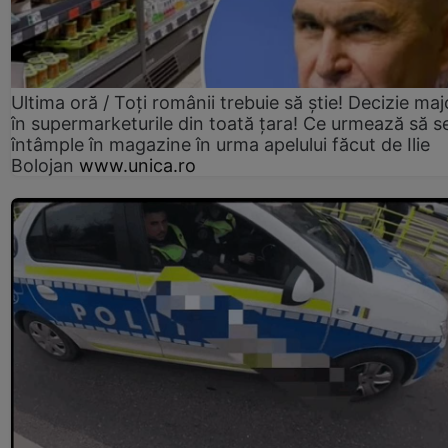
Ultima oră / Toți românii trebuie să știe! Decizie maj
în supermarketurile din toată țara! Ce urmează să s
întâmple în magazine în urma apelului făcut de Ilie
Bolojan
www.unica.ro