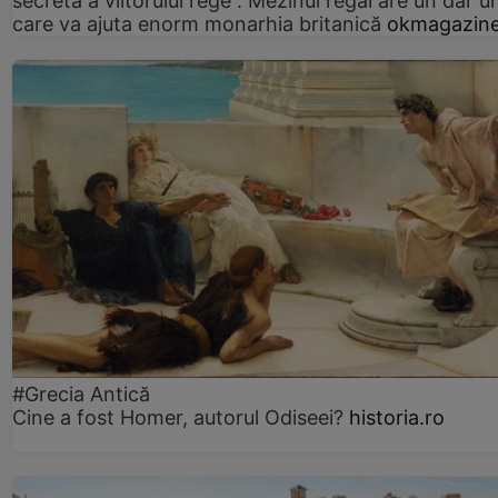
secretă a viitorului rege”. Mezinul regal are un dar un
care va ajuta enorm monarhia britanică
okmagazine
#Grecia Antică
Cine a fost Homer, autorul Odiseei?
historia.ro