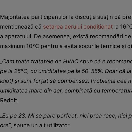
Majoritatea participanților la discuție susțin că pre
menționează că
setarea aerului condiționat
la 16°C
a aparatului. De asemenea, există recomandări de a 
maximum 10°C pentru a evita șocurile termice și di
„Cam toate tratatele de HVAC spun că e recomandat
pe la 25°C, cu umiditatea pe la 50–55%. Doar că la 
idiot) și sunt forțat să compensez.
Problema cea m
umiditatea mare din aer, combinată cu temperatura 
Reddit.
„Eu pe 23. Mi se pare perfect, nici prea rece, nici 
ore”
, spune un alt utilizator.