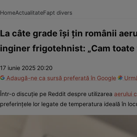
Home
Actualitate
Fapt divers
La câte grade își țin românii aer
inginer frigotehnist: „Cam toate
17 iunie 2025 20:20
Adaugă-ne ca sursă preferată în Google
Urmă
Într-o discuție pe Reddit despre utilizarea
aerului 
preferințele lor legate de temperatura ideală în loc