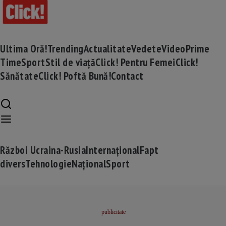
Ultima Oră!
Trending
Actualitate
Vedete
Video
Prime
Time
Sport
Stil de viață
Click! Pentru Femei
Click!
Sănătate
Click! Poftă Bună!
Contact
Război Ucraina-Rusia
Internațional
Fapt
divers
Tehnologie
Național
Sport