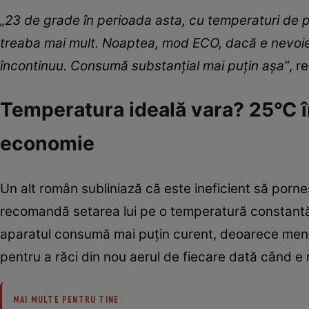
„23 de grade în perioada asta, cu temperaturi de 
treaba mai mult. Noaptea, mod ECO, dacă e nevoie, 
încontinuu. Consumă substanțial mai puțin așa”
, r
Temperatura ideală vara? 25°C î
economie
Un alt român subliniază că este ineficient să porneș
recomandă setarea lui pe o temperatură constantă (
aparatul consumă mai puțin curent, deoarece menți
pentru a răci din nou aerul de fiecare dată când e 
MAI MULTE PENTRU TINE