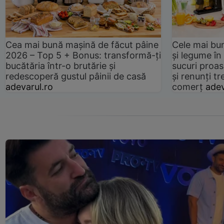
Cea mai bună mașină de făcut pâine
Cele mai bu
2026 – Top 5 + Bonus: transformă-ți
și legume în
bucătăria într-o brutărie și
sucuri proas
redescoperă gustul pâinii de casă
și renunți tr
adevarul.ro
comerț
adev