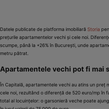
Datele publicate de platforma imobiliară
Storia
pent
prețurile apartamentelor vechi și cele noi. Diferen
scumpe, până la +26% în București, unde apartamen
metru pătrat.
Apartamentele vechi pot fi mai
În Capitală, apartamentele vechi au atins un pre
cele noi, rezultând o diferență de 520 euro/mp în f
total al locuințelor: o garsonieră veche poate aju
în jurul valorii de 75.000 de euro.