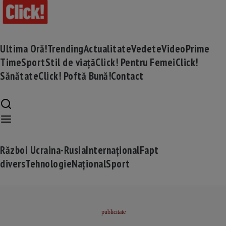
Ultima Oră!
Trending
Actualitate
Vedete
Video
Prime
Time
Sport
Stil de viață
Click! Pentru Femei
Click!
Sănătate
Click! Poftă Bună!
Contact
Război Ucraina-Rusia
Internațional
Fapt
divers
Tehnologie
Național
Sport