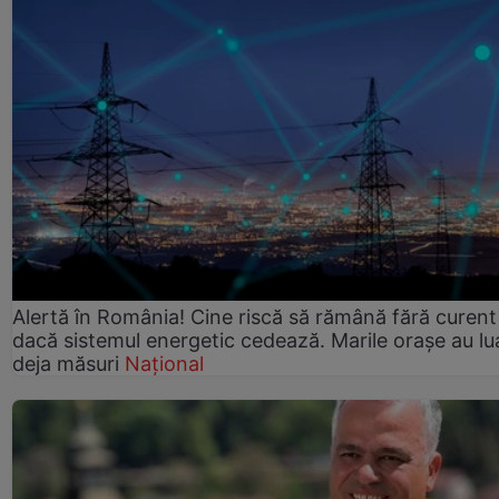
Alertă în România! Cine riscă să rămână fără curent
dacă sistemul energetic cedează. Marile orașe au lu
deja măsuri
Național