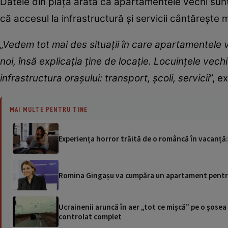
Datele din piață arată că apartamentele vechi sunt
că accesul la infrastructură și servicii cântărește 
„Vedem tot mai des situații în care apartamentele v
noi, însă explicația ține de locație. Locuințele vech
infrastructura orașului: transport, școli, servicii
”, e
MAI MULTE PENTRU TINE
Experiența horror trăită de o româncă în vacanță:
Romina Gingașu va cumpăra un apartament pentru f
Ucrainenii aruncă în aer „tot ce mișcă” pe o șose
controlat complet