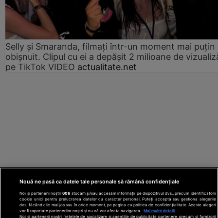
Selly și Smaranda, filmați într-un moment mai puțin
obișnuit. Clipul cu ei a depășit 2 milioane de vizualiz
pe TikTok VIDEO
actualitate.net
Nouă ne pasă ca datele tale personale să rămână confidențiale
Noi și partenerii noștri
606
stocăm și/sau accesăm informații pe dispozitivul dvs., precum identificatorii
cookie unici pentru prelucrarea datelor cu caracter personal. Puteți accepta sau gestiona alegerile
dvs. făcând clic mai jos sau în orice moment, pe pagina cu politica de confidențialitate. Aceste alegeri
vor fi raportate partenerilor noștri și nu vă vor afecta navigarea.
Mai multe detalii
Noi si partenerii nostri (retelele de socializare si agentiile de publicitate partenere, precum si furnizorii