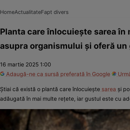
Home
Actualitate
Fapt divers
Planta care înlocuiește sarea în
asupra organismului și oferă un 
16 martie 2025 1:00
Adaugă-ne ca sursă preferată în Google
Urmă
Știai că există o plantă care înlocuiește
sarea
și p
adăugată în mai multe rețete, iar gustul este cu a