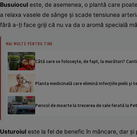
Busuiocul
este, de asemenea, o plantă care poate î
a relaxa vasele de sânge și scade tensiunea arteri
fără a-ți face griji că nu va da o aromă specială mâ
MAI MULTE PENTRU TINE
Câtă sare se folosește, de fapt, la murături? Cant
Planta medicinală care elimină infecțiile pielii și 
Pericol de moarte la trecerea de cale ferată la Pet
Usturoiul
este la fel de benefic în mâncare, dar ș