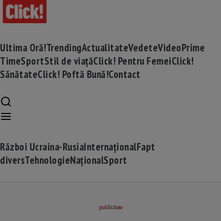
Ultima Oră!
Trending
Actualitate
Vedete
Video
Prime
Time
Sport
Stil de viață
Click! Pentru Femei
Click!
Sănătate
Click! Poftă Bună!
Contact
Război Ucraina-Rusia
Internațional
Fapt
divers
Tehnologie
Național
Sport