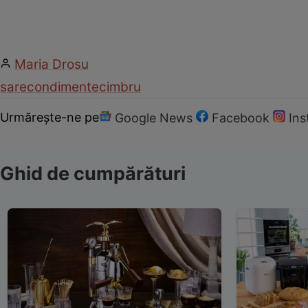
Maria Drosu
sare
condimente
cimbru
Urmărește-ne pe
Google News
Facebook
In
Ghid de cumpărături