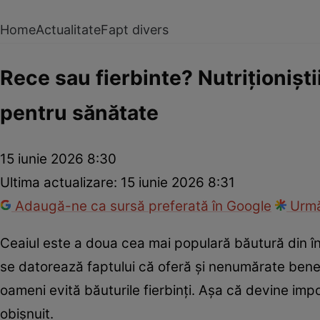
Home
Actualitate
Fapt divers
Rece sau fierbinte? Nutriționiști
pentru sănătate
15 iunie 2026 8:30
Ultima actualizare:
15 iunie 2026 8:31
Adaugă-ne ca sursă preferată în Google
Urmă
Ceaiul este a doua cea mai populară băutură din î
se datorează faptului că oferă și nenumărate benef
oameni evită băuturile fierbinți. Așa că devine imp
obișnuit.