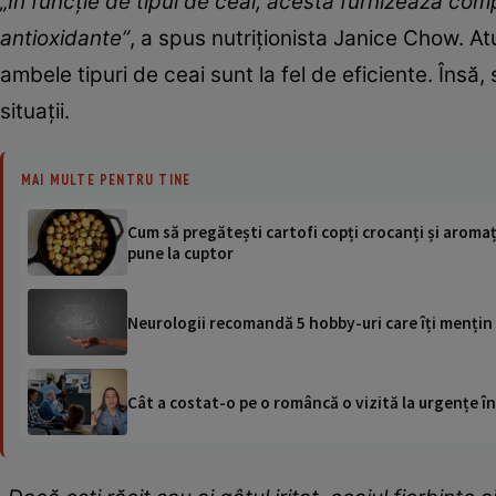
„În funcție de tipul de ceai, acesta furnizează comp
antioxidante”
, a spus nutriționista Janice Chow. A
ambele tipuri de ceai sunt la fel de eficiente. Însă, 
situații.
MAI MULTE PENTRU TINE
Cum să pregătești cartofi copți crocanți și aromați
pune la cuptor
Neurologii recomandă 5 hobby-uri care îți mențin c
Cât a costat-o pe o româncă o vizită la urgențe în