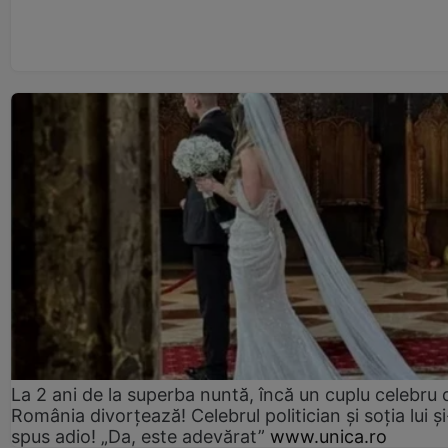
La 2 ani de la superba nuntă, încă un cuplu celebru 
România divorțează! Celebrul politician și soția lui ș
spus adio! „Da, este adevărat”
www.unica.ro