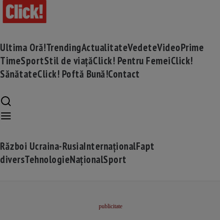
Ultima Oră!
Trending
Actualitate
Vedete
Video
Prime
Time
Sport
Stil de viață
Click! Pentru Femei
Click!
Sănătate
Click! Poftă Bună!
Contact
Război Ucraina-Rusia
Internațional
Fapt
divers
Tehnologie
Național
Sport