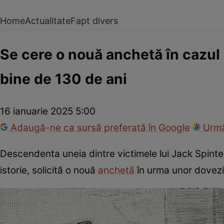
Home
Actualitate
Fapt divers
Se cere o nouă anchetă în cazul
bine de 130 de ani
16 ianuarie 2025 5:00
Adaugă-ne ca sursă preferată în Google
Urmă
Descendenta uneia dintre victimele lui Jack Spintecă
istorie, solicită o nouă
anchetă
în urma unor dovezi