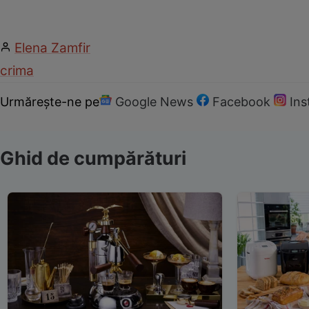
Elena Zamfir
crima
Urmărește-ne pe
Google News
Facebook
In
Ghid de cumpărături