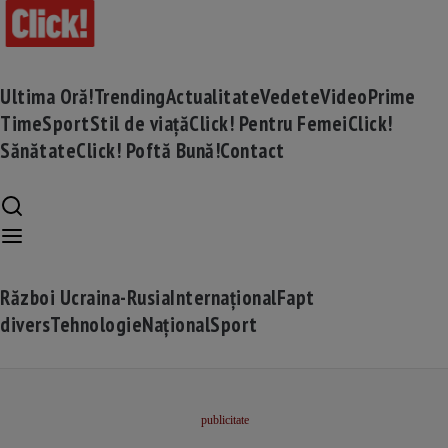
Ultima Oră!
Trending
Actualitate
Vedete
Video
Prime
Time
Sport
Stil de viață
Click! Pentru Femei
Click!
Sănătate
Click! Poftă Bună!
Contact
Război Ucraina-Rusia
Internațional
Fapt
divers
Tehnologie
Național
Sport