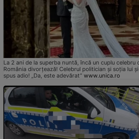
La 2 ani de la superba nuntă, încă un cuplu celebru 
România divorțează! Celebrul politician și soția lui ș
spus adio! „Da, este adevărat”
www.unica.ro