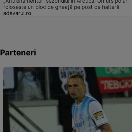
„Antrenamentul” sezonului în Arctica: Un urs polar
folosește un bloc de gheață pe post de halteră
adevarul.ro
Parteneri