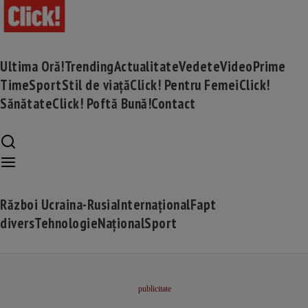
Ultima Oră!
Trending
Actualitate
Vedete
Video
Prime
Time
Sport
Stil de viață
Click! Pentru Femei
Click!
Sănătate
Click! Poftă Bună!
Contact
Război Ucraina-Rusia
Internațional
Fapt
divers
Tehnologie
Național
Sport