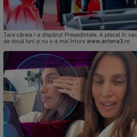
Țara căreia i-a dispărut Președintele. A plecat în va
de două luni și nu s-a mai întors
www.antena3.ro