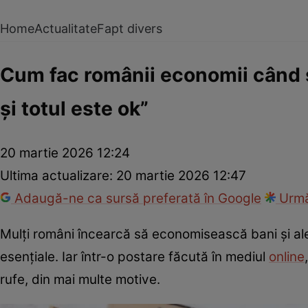
Home
Actualitate
Fapt divers
Cum fac românii economii când s
și totul este ok”
20 martie 2026 12:24
Ultima actualizare:
20 martie 2026 12:47
Adaugă-ne ca sursă preferată în Google
Urmă
Mulți români încearcă să economisească bani și aleg
esențiale. Iar într-o postare făcută în mediul
online
rufe, din mai multe motive.