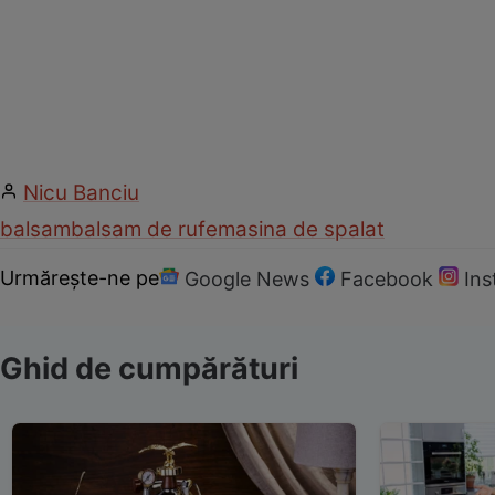
Nicu Banciu
balsam
balsam de rufe
masina de spalat
Urmărește-ne pe
Google News
Facebook
In
Ghid de cumpărături