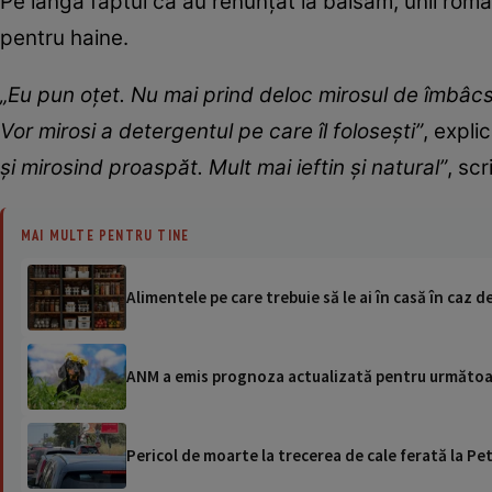
Pe lângă faptul că au renunțat la balsam, unii româ
pentru haine.
„Eu pun oțet. Nu mai prind deloc mirosul de îmbâcsit
Vor mirosi a detergentul pe care îl folosești”
, expli
și mirosind proaspăt. Mult mai ieftin și natural”
, scr
MAI MULTE PENTRU TINE
Alimentele pe care trebuie să le ai în casă în caz de
ANM a emis prognoza actualizată pentru următoare
Pericol de moarte la trecerea de cale ferată la Pet