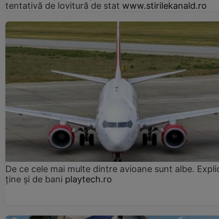
tentativă de lovitură de stat
www.stirilekanald.ro
De ce cele mai multe dintre avioane sunt albe. Expli
ține și de bani
playtech.ro