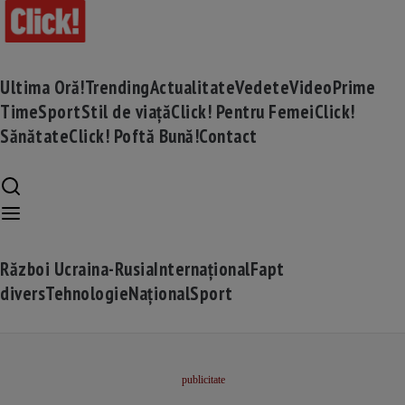
Ultima Oră!
Trending
Actualitate
Vedete
Video
Prime
Time
Sport
Stil de viață
Click! Pentru Femei
Click!
Sănătate
Click! Poftă Bună!
Contact
Război Ucraina-Rusia
Internațional
Fapt
divers
Tehnologie
Național
Sport