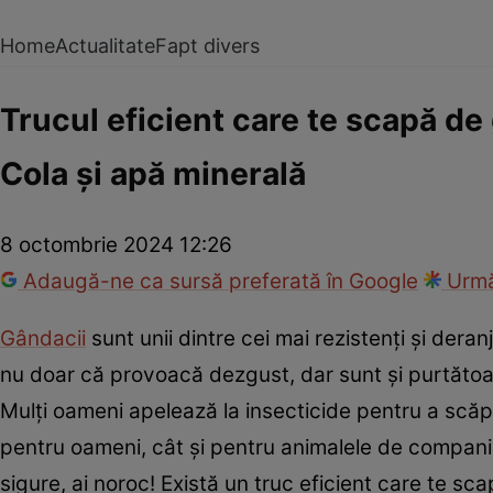
Home
Actualitate
Fapt divers
Trucul eficient care te scapă de
Cola și apă minerală
8 octombrie 2024 12:26
Adaugă-ne ca sursă preferată în Google
Urmă
Gândacii
sunt unii dintre cei mai rezistenți și der
nu doar că provoacă dezgust, dar sunt și purtătoare
Mulți oameni apelează la insecticide pentru a scăp
pentru oameni, cât și pentru animalele de companie.
sigure, ai noroc! Există un truc eficient care te sc