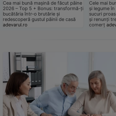
Cea mai bună mașină de făcut pâine
Cele mai bu
2026 – Top 5 + Bonus: transformă-ți
și legume în
bucătăria într-o brutărie și
sucuri proas
redescoperă gustul pâinii de casă
și renunți tr
adevarul.ro
comerț
adev