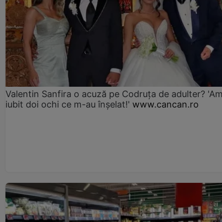
Valentin Sanfira o acuză pe Codruța de adulter? 'A
iubit doi ochi ce m-au înșelat!'
www.cancan.ro