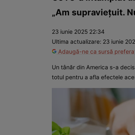
„Am supraviețuit. N
Război Ucraina-Rusia
Internațional
Fapt divers
Tehnolog
23 iunie 2025 22:34
Ultima actualizare:
23 iunie 20
Adaugă-ne ca sursă preferat
Un tânăr din America s-a deci
totul pentru a afla efectele ace