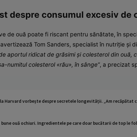
ist despre consumul excesiv de 
ve de ouă poate fi riscant pentru sănătate, în spec
avertizează Tom Sanders, specialist în nutriție și d
de aportul ridicat de grăsimi și colesterol din ouă,
șa-numitul colesterol «rău», în sânge”
, a precizat sp
a Harvard vorbește despre secretele longevității. „Am recăpătat cre
 bune ouă ochiuri. Ingredientele pe care doar bucătarii de top le fo