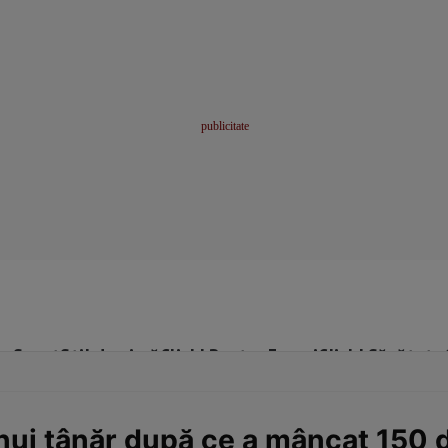
me
Sport
Stil de viață
Click! Pentru Femei
Click! Sănătate
nui tânăr după ce a mâncat 150 de