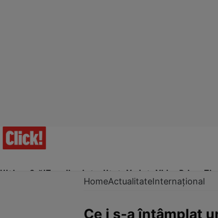
Ultima Oră!
Trending
Actualitate
Vedete
Video
Prime Ti
Home
Actualitate
Internațional
Ce i s-a întâmplat u