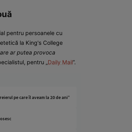
ouă
ial pentru persoanele cu
ietetică la King's College
 care ar putea provoca
ecialistul, pentru „
Daily Mail
”.
ierul pe care îl aveam la 20 de ani”
losesc