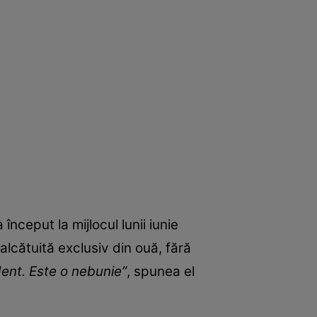
nceput la mijlocul lunii iunie
lcătuită exclusiv din ouă, fără
nt. Este o nebunie”
, spunea el