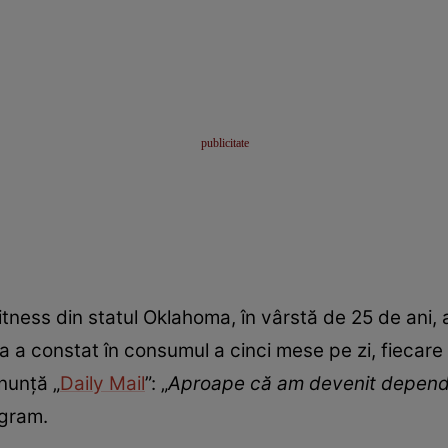
tness din statul Oklahoma, în vârstă de 25 de ani, a î
 a constat în consumul a cinci mese pe zi, fiecare a
nunță „
Daily Mail
”: „
Aproape că am devenit depende
agram.