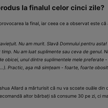
odus la finalul celor cinci zile?
rovocarea la final, iar ceea ce a observat este că a
praviețuit. Nu am murit. Slavă Domnului pentru asta!
st timp. Nu am luat suplimente sau ceva de genul. 
de obicei, unul dintre suplimentele mele preferate -
(…). Practic, așa mă simțeam - foarte, foarte obosi
hua Allard a mărturisit că nu va scoate ouăle din di
 recomandă altor bărbați să consume 30 pe zi, ci m