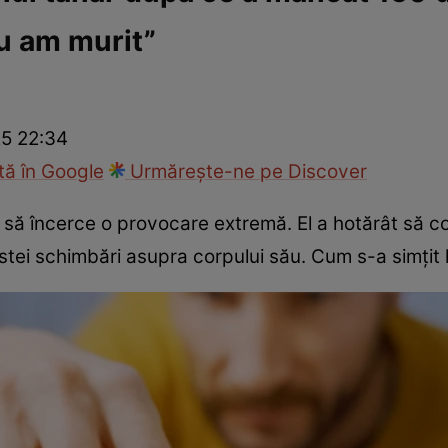
u am murit”
ie
Național
Sport
25 22:34
ă în Google
Urmărește-ne pe Discover
s să încerce o provocare extremă. El a hotărât să
stei schimbări asupra corpului său. Cum s-a simțit l